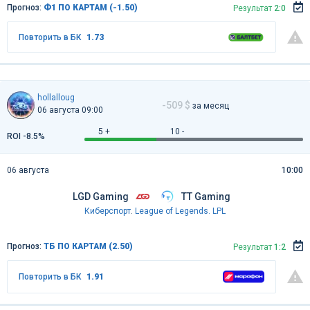
Прогноз:
Ф1 ПО КАРТАМ (-1.50)
Результат
2:0
Повторить в БК
1.73
hollalloug
-509 $
за месяц
06 августа 09:00
5 +
10 -
ROI -8.5%
06 августа
10:00
LGD Gaming
TT Gaming
Киберспорт
.
League of Legends. LPL
Прогноз:
ТБ ПО КАРТАМ (2.50)
Результат
1:2
Повторить в БК
1.91