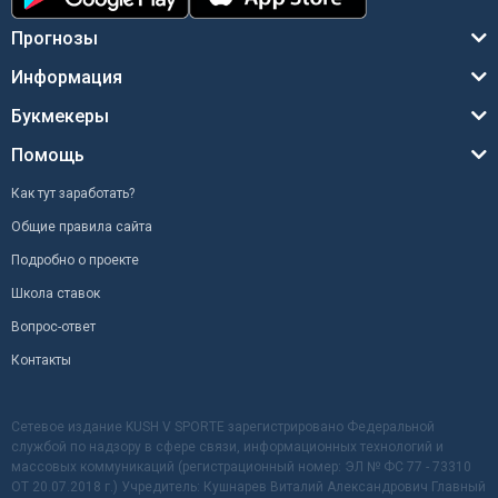
Прогнозы
Информация
Букмекеры
Помощь
Как тут заработать?
Общие правила сайта
Подробно о проекте
Школа ставок
Вопрос-ответ
Контакты
Сетевое издание KUSH V SPORTE зарегистрировано Федеральной
службой по надзору в сфере связи, информационных технологий и
массовых коммуникаций (регистрационный номер: ЭЛ № ФС 77 - 73310
ОТ 20.07.2018 г.) Учредитель: Кушнарев Виталий Александрович Главный