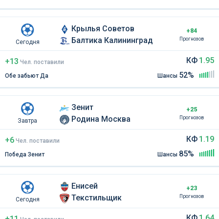
Крылья Советов
+84
Балтика Калининград
Прогнозов
Сегодня
КФ
1.95
+13
Чел
.
поставили
52%
Обе забьют Да
Шансы
Зенит
+25
Родина Москва
Прогнозов
Завтра
КФ
1.19
+6
Чел
.
поставили
85%
Победа Зенит
Шансы
Енисей
+23
Текстильщик
Прогнозов
Сегодня
КФ
1.64
+11