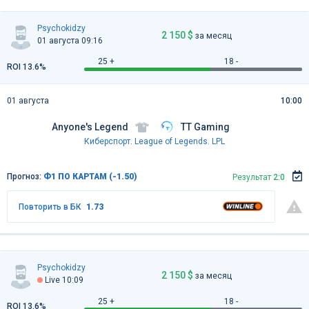
Psychokidzy
2 150 $
за месяц
01 августа 09:16
25 +
18 -
ROI 13.6%
01 августа
10:00
Anyone's Legend
TT Gaming
Киберспорт
.
League of Legends. LPL
Прогноз:
Ф1 ПО КАРТАМ (-1.50)
Результат
2:0
Повторить в БК
1.73
Psychokidzy
2 150 $
за месяц
Live 10:09
25 +
18 -
ROI 13.6%