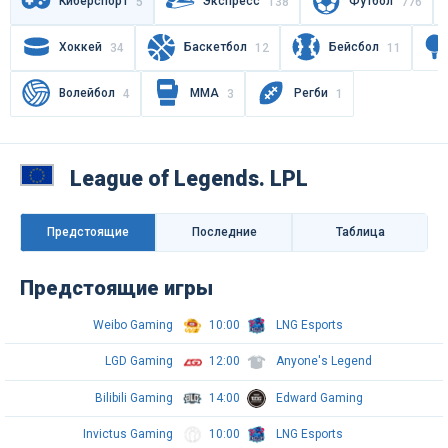
Киберспорт
Экспресс
Футбол
5
138
776
Хоккей
Баскетбол
Бейсбол
34
12
11
Волейбол
MMA
Регби
4
3
1
League of Legends. LPL
Предстоящие
Последниe
Таблица
Предстоящие игры
Weibo Gaming
10:00
LNG Esports
LGD Gaming
12:00
Anyone's Legend
Bilibili Gaming
14:00
Edward Gaming
Invictus Gaming
10:00
LNG Esports