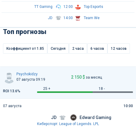
TT Gaming
12:00
Top Esports
JD
14:00
Team We
Топ прогнозы
Коэффициент от 1.85
Сегодня
2 часа
6 часов
12 часов
Psychokidzy
2 150 $
за месяц
07 августа 09:19
25 +
18 -
ROI 13.6%
07 августа
10:00
JD
Edward Gaming
Киберспорт
.
League of Legends. LPL