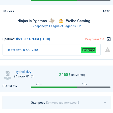
30 июля
10:00
Ninjas in Pyjamas
Weibo Gaming
Киберспорт
.
League of Legends. LPL
Прогноз:
Ф2 ПО КАРТАМ (-1.50)
Результат
2:0
Повторить в БК
2.62
Psychokidzy
2 150 $
за месяц
24 июля 01:01
25 +
18 -
ROI 13.6%
Экспресс
Количество исходов 2