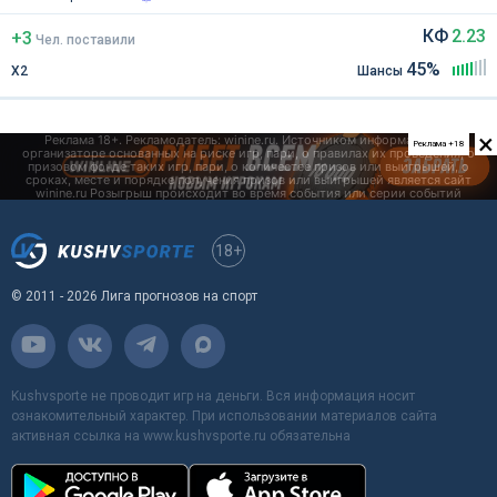
КФ
2.23
+3
Чел
.
поставили
45%
Х2
Шансы
×
Реклама +18
18+
© 2011 - 2026 Лига прогнозов на спорт
Kushvsporte не проводит игр на деньги. Вся информация носит
ознакомительный характер. При использовании материалов сайта
активная ссылка на www.kushvsporte.ru обязательна