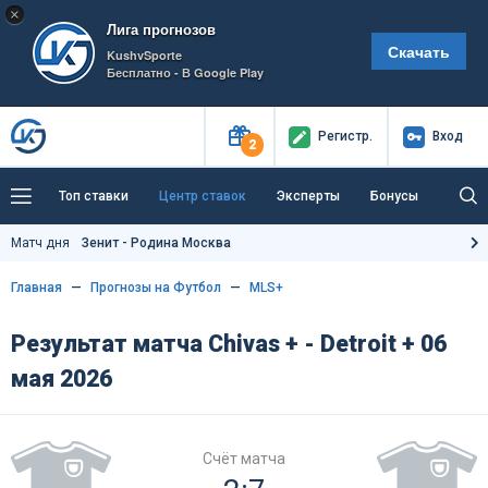
×
Лига прогнозов
Скачать
KushvSporte
Бесплатно - В Google Play
Регистр
.
Вход
2
Топ ставки
Центр ставок
Эксперты
Бонусы
Тренды
Букмекеры
Пресс-центр
Матч дня
Зенит - Родина Москва
Как тут заработать?
Главная
Прогнозы на Футбол
MLS+
Результат матча Chivas + - Detroit + 06
мая 2026
Счёт матча