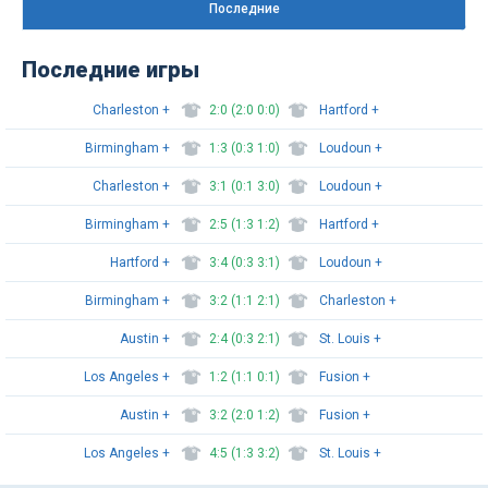
Последниe
Последние игры
Charleston +
2:0 (2:0 0:0)
Hartford +
Birmingham +
1:3 (0:3 1:0)
Loudoun +
Charleston +
3:1 (0:1 3:0)
Loudoun +
Birmingham +
2:5 (1:3 1:2)
Hartford +
Hartford +
3:4 (0:3 3:1)
Loudoun +
Birmingham +
3:2 (1:1 2:1)
Charleston +
Austin +
2:4 (0:3 2:1)
St. Louis +
Los Angeles +
1:2 (1:1 0:1)
Fusion +
Austin +
3:2 (2:0 1:2)
Fusion +
Los Angeles +
4:5 (1:3 3:2)
St. Louis +