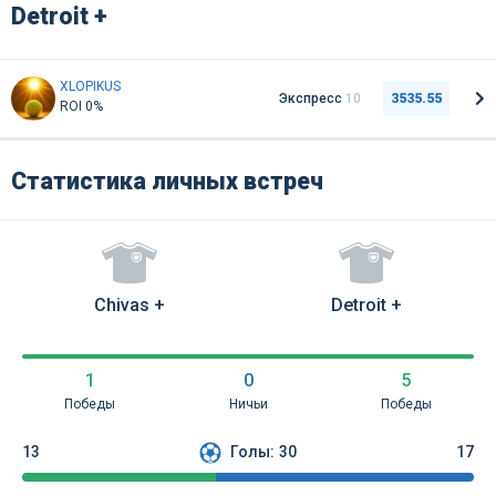
Detroit +
XLOPIKUS
Экспресс
10
3535.55
ROI 0%
Статистика личных встреч
Chivas +
Detroit +
1
0
5
Победы
Ничьи
Победы
13
Голы:
30
17