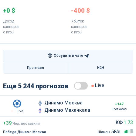
+0 $
-400 $
Доход
Убыток
капперов
капперов
с игры
с игры
😎
Обсудить в чате
Прогнозы
H2H
Еще 5 244 прогнозов
Live
Динамо Москва
+147
Динамо Махачкала
Прогнозов
Live
КФ
1.73
+39
Чел
.
поставили
58%
Победа Динамо Москва
Шансы