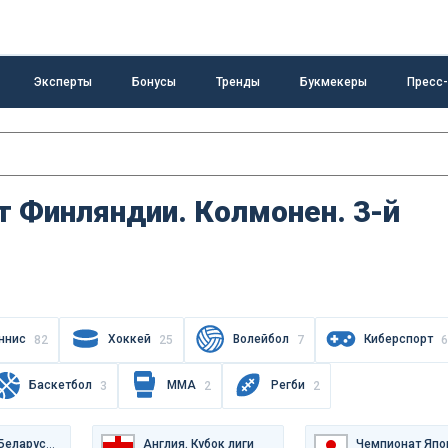
Эксперты
Бонусы
Тренды
Букмекеры
Пресс
 Финляндии. Колмонен. 3-й
ннис
Хоккей
Волейбол
Киберспорт
82
25
7
6
Баскетбол
MMA
Регби
3
2
2
. Высшая лига
Англия. Кубок лиги
Чемпионат Япо