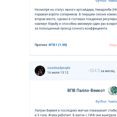
Футбол
.
Чемпи
Несмотря на статус явного аутсайдера, Никарлеби (Н
поражая ворота соперников. В текущем сезоне команд
втором месте, однако в гостевых поединках регулярн
навяжут борьбу и способны минимум один раз вскрыт
за полноценный проход сочного коэффициента.
Прогноз:
ИТБ1 (1.00)
Резу
iseedeadpeople
-524 $
за месяц
16 июля 13:12
ВПВ Палло-Веикот
Футбол
.
Чемпи
Лапуан Виркия в последних матчах показывает стабиль
и 3 гола. Атака работает. В матче с СИФ они выиграл