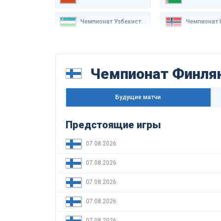
Чемпионат Узбекистана. ПФЛ
Чемпионат Норвег
Чемпионат России. 1-я лига
Чемпионат Дании
Чемпионат Финлян
Чемпионат Бельгии. Премьер-лига
Лига Чемпионов УЕ
Чемпионат Бразилии. Серия B
Чемпионат 
Будущие матчи
Чемпионат США. MLS
Чемпионат Японии. Вт
Предстоящие игры
Чемпионат Китая. Лига 1
Чемпионат Швеции.
07.08.2026
07.08.2026
Кубок Италии
Чемпионат Бразил
07.08.2026
07.08.2026
07.08.2026