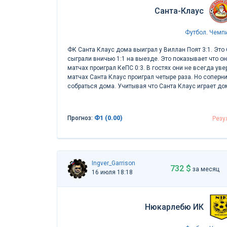
Санта-Клаус
Футбол
.
Чемпи
ФК Санта Клаус дома выиграл у Виллан Поят 3:1. Это 
сыграли вничью 1:1 на выезде. Это показывает что о
матчах проиграл КеПС 0:3. В гостях они не всегда у
матчах Санта Клаус проиграл четыре раза. Но соперн
собраться дома. Учитывая что Санта Клаус играет до
Прогноз:
Ф1 (0.00)
Резу
Ingver_Garrison
732 $
за месяц
16 июля 18:18
Нюкарлебю ИК