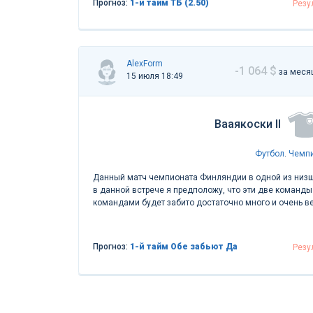
Прогноз:
1-й тайм ТБ (2.50)
Резу
AlexForm
-1 064 $
за меся
15 июля 18:49
Вааякоски II
Футбол
.
Чемпи
Данный матч чемпионата Финляндии в одной из низши
в данной встрече я предположу, что эти две команды
командами будет забито достаточно много и очень ве
Прогноз:
1-й тайм Обе забьют Да
Резу