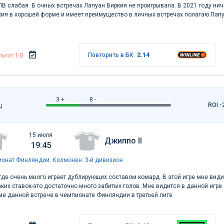
ПВ слабая. В очных встречах Лапуан Виркия не проигрывала. В 2021 году нич
иркия в хорошей форме и имеет преимущество в личных встречах полагаю Лап
Повторить в БК
2.14
льтат
1:0
3 +
8 -
ROI -
ц
15 июля
Джиппо II
19:45
онат Финляндии. Колмонен. 3-й дивизион
где очень много играет дублирующих составом комард. В этой игре мне вид
аких ставок-это достаточно много забитых голов. Мне видится в данной игре
ме данной встрече в чемпионате Финляндии в третьей лиге