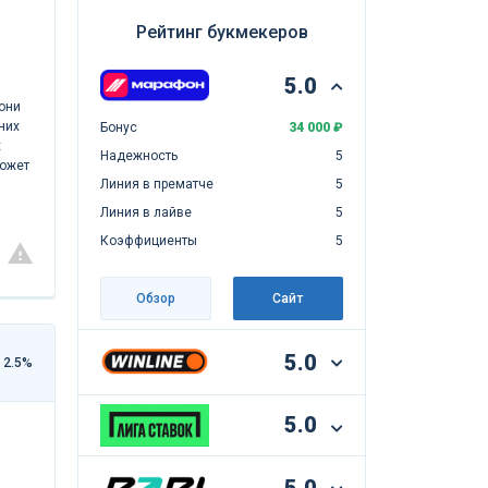
Рейтинг букмекеров
5.0
 они
них
Бонус
34 000 ₽
х
Надежность
5
может
Линия в прематче
5
Линия в лайве
5
Коэффициенты
5
Обзор
Сайт
5.0
 2.5%
5.0