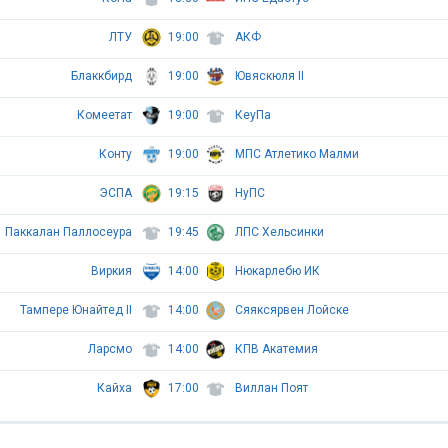
ЛТУ
19:00
АКФ
Блаккбирд
19:00
Ювяскюля II
Комеетат
19:00
КеуПа
Конту
19:00
МПС Атлетико Малми
ЭСПА
19:15
НуПС
Паккалан Паллосеура
19:45
ЛПС Хельсинки
Виркия
14:00
Нюкарлебю ИК
Тампере Юнайтед II
14:00
Сяяксярвен Лойске
Ларсмо
14:00
КПВ Акатемия
Кайха
17:00
Виллан Поят