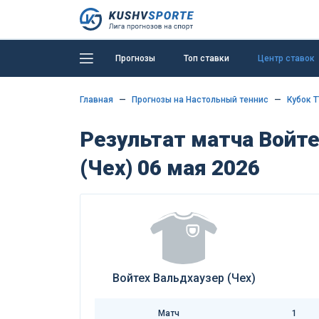
Прогнозы
Топ ставки
Центр ставок
Главная
Прогнозы на Настольный теннис
Кубок Т
Результат матча Войте
(Чех) 06 мая 2026
Войтех Вальдхаузер (Чех)
Матч
1