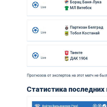
Борац Баня-Лука
Live
МЛ Витебск
Партизан Белград
Live
Тобол Костанай
Твенте
Live
ДАК 1904
Прогнозов от экспертов на этот матч не был
Статистика последних
Войтех Вальдхаузер (Чех)