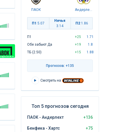
ПАОК
Андерлехт
Ничья
П1
5.07
П2
1.86
3.14
П1
+25
1.71
Обе забьют Да
+19
1.8
ТБ (2.50)
+15
1.88
 ligastavok.ru
Прогнозов: +135
Смотреть на
Топ 5 прогнозов сегодня
ПАОК - Андерлехт
+136
Бенфика - Хартс
+75