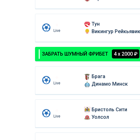
Тун
Live
Викингур Рейкьяви
ЗАБРАТЬ ШУМНЫЙ ФРИБЕТ
4 х 2000 ₽
Брага
Live
Динамо Минск
Бристоль Сити
Live
Уолсол