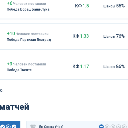
+6
Чел
овек
поставили
КФ
1.8
56%
Шансы
Победа Борац Баня-Лука
+10
Чел
овек
поставили
КФ
1.33
76%
Шансы
Победа Партизан Белград
+3
Чел
овек
поставили
КФ
1.17
86%
Шансы
Победа Твенте
о.
 матчей
Ян Срнка (Чех)