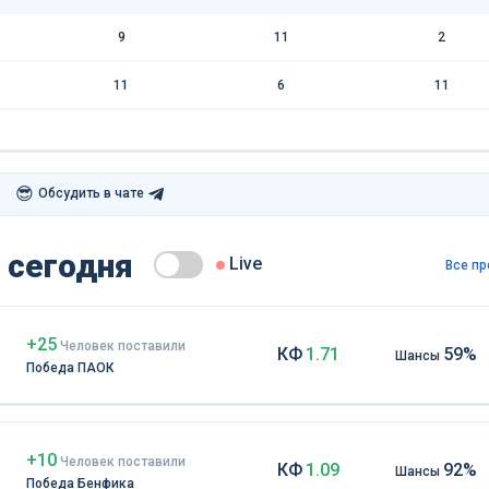
9
11
2
11
6
11
😎
Обсудить в чате
 сегодня
Live
Все пр
+25
Чел
овек
поставили
КФ
1.71
59%
Шансы
Победа ПАОК
+10
Чел
овек
поставили
КФ
1.09
92%
Шансы
Победа Бенфика