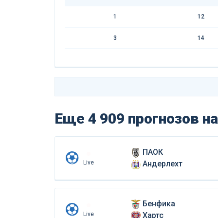
1
12
3
14
Еще 4 909 прогнозов
на
ПАОК
Live
Андерлехт
Бенфика
Live
Хартс