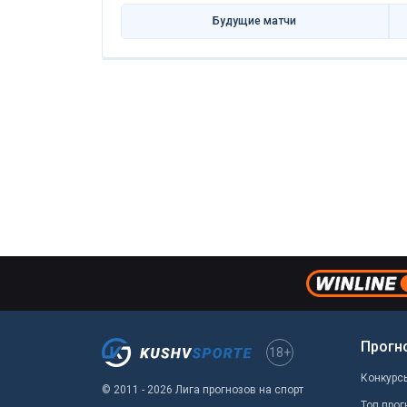
Будущие матчи
Прогн
18+
Конкурс
© 2011 - 2026 Лига прогнозов на спорт
Топ прог