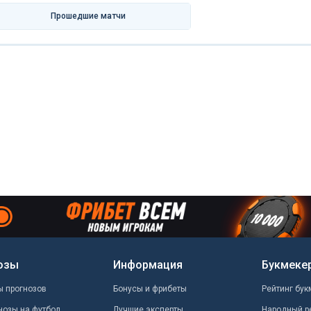
Прошедшие матчи
озы
Информация
Букмеке
ы прогнозов
Бонусы и фрибеты
Рейтинг бук
нозы на футбол
Лучшие эксперты
Народный р