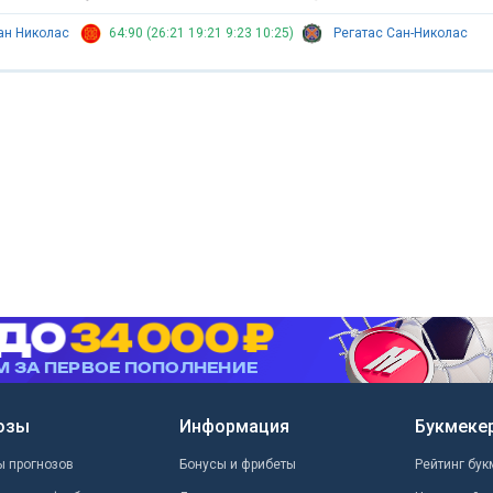
ан Николас
64:90 (26:21 19:21 9:23 10:25)
Регатас Сан-Николас
озы
Информация
Букмеке
ы прогнозов
Бонусы и фрибеты
Рейтинг бук