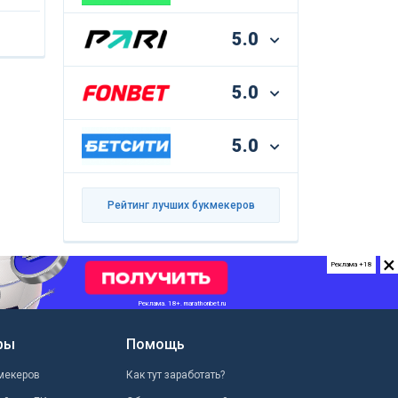
5.0
5.0
5.0
Рейтинг лучших букмекеров
×
Реклама +18
ры
Помощь
мекеров
Как тут заработать?