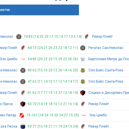
матчи
-Николас
74:83 (14:25 23:17 15:14 17:13 5:14)
Ривер Плейт
ивер Плейт
84:73 (24:21 26:23 22:18 12:11)
Регатас Сан-Николас
Эль Цеибо
94:85 (20:22 25:15 29:22 20:26)
ан-Николас
80:62 (15:16 23:12 26:14 16:20)
Олл Бойс Санта-Роза
ан-Николас
47:62 (11:14 10:17 12:14 14:17)
Олл Бойс Санта-Роза
ивер Плейт
81:62 (17:17 19:13 27:13 18:19)
Социал и Депортиво Пресиденте Деркуи
60:70 (14:19 18:16 12:21 16:14)
Ривер Плейт
иво Пилар
76:101 (18:29 19:20 24:27 15:25)
Эль Цеибо
Каза Песка
69:77 (16:18 21:11 19:24 13:24)
Ривер Плейт