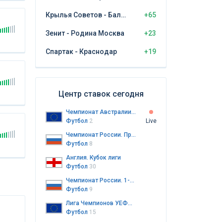
Крылья Советов - Балтика Калининград
+65
Зенит - Родина Москва
+23
Спартак - Краснодар
+19
Центр ставок сегодня
Чемпионат Австралии. Премьер-лига Виктории 1 до 23 лет
Футбол
2
Live
Чемпионат России. Премьер-лига
Футбол
8
Англия. Кубок лиги
Футбол
30
Чемпионат России. 1-я лига
Футбол
9
Лига Чемпионов УЕФА. Женщины
Футбол
15