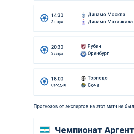
Динамо Москва
14:30
Динамо Махачкала
Завтра
Рубин
20:30
Оренбург
Завтра
Торпедо
18:00
Сочи
Сегодня
Прогнозов от экспертов на этот матч не был
Чемпионат Аргент