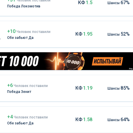
Чел
овек
поставили
КФ
1.5
67%
Шансы
Победа Локомотив
+10
Чел
овек
поставили
КФ
1.95
52%
Шансы
Обе забьют Да
Рекл
+6
Чел
овек
поставили
КФ
1.19
85%
Шансы
Победа Зенит
+4
Чел
овек
поставили
КФ
1.58
64%
Шансы
Обе забьют Да