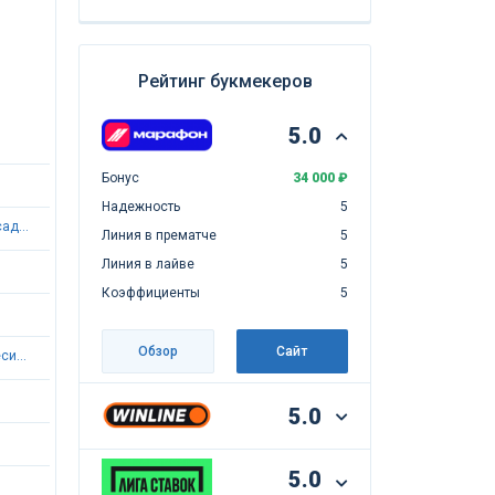
Рейтинг букмекеров
5.0
Бонус
34 000 ₽
Надежность
5
Бартоломе Митре де Посадас
Линия в прематче
5
Линия в лайве
5
Коэффициенты
5
Обзор
Сайт
Социал и Депортиво Пресиденте Деркуи
5.0
5.0