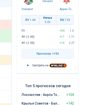
Начало
Локомотив
Акрон Тольятти
Ничья
П1
1.44
П2
7.55
5.33
П1
+54
1.5
Ф1 (-1.00)
+17
1.71
Ф1 (-1.50)
+10
2.27
Прогнозов: +154
Смотреть на
Топ 5 прогнозов сегодня
Локомотив - Акрон Тольятти
+154
Крылья Советов - Балтика Калининград
+142