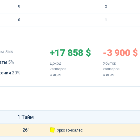
0
2
0
1
+17 858 $
-3 900 $
ды
75%
аты
5%
Доход
Убыток
капперов
капперов
жения
20%
с игры
с игры
1 Тайм
26'
Урко Гонсалес