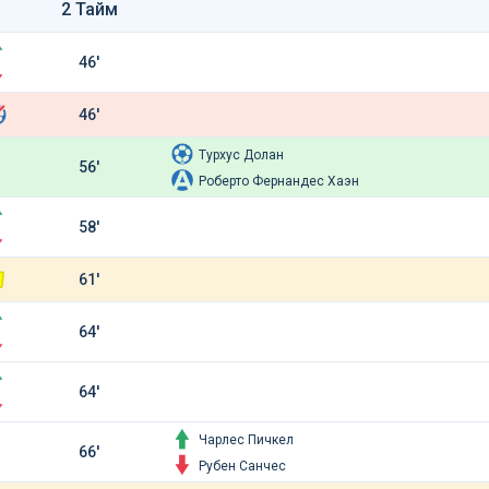
2 Тайм
46'
46'
Турхус Долан
56'
Роберто Фернандес Хаэн
58'
61'
64'
64'
Чарлес Пичкел
66'
Рубен Санчес