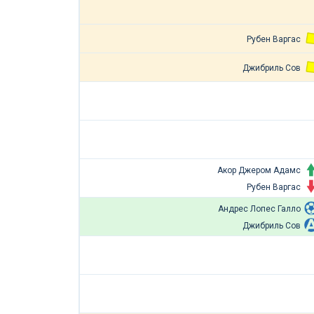
Рубен Варгас
Джибриль Сов
Акор Джером Адамс
Рубен Варгас
Андрес Лопес Галло
Джибриль Сов