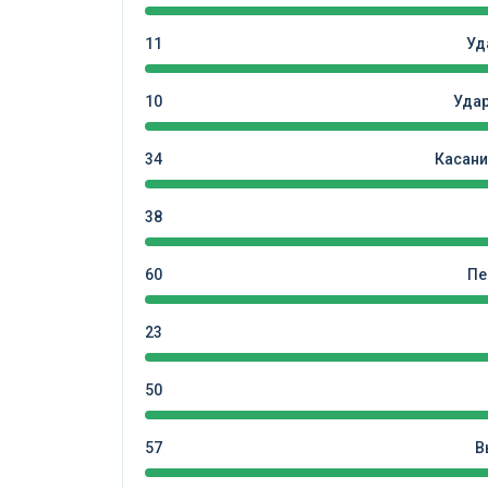
11
Уд
10
Уда
34
Касани
38
60
Пе
23
50
57
В