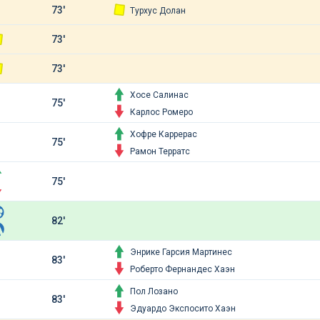
73'
Турхус Долан
73'
73'
Хосе Салинас
75'
Карлос Ромеро
Хофре Каррерас
75'
Рамон Терратс
75'
82'
Энрике Гарсия Мартинес
83'
Роберто Фернандес Хаэн
Пол Лозано
83'
Эдуардо Экспосито Хаэн