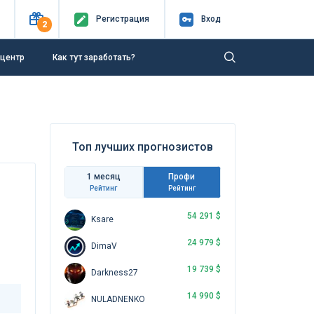
Регистр
ация
Вход
2
-центр
Как тут заработать?
Топ лучших прогнозистов
1 месяц
Профи
Рейтинг
Рейтинг
54 291 $
Ksare
24 979 $
DimaV
19 739 $
Darkness27
14 990 $
NULADNENKO