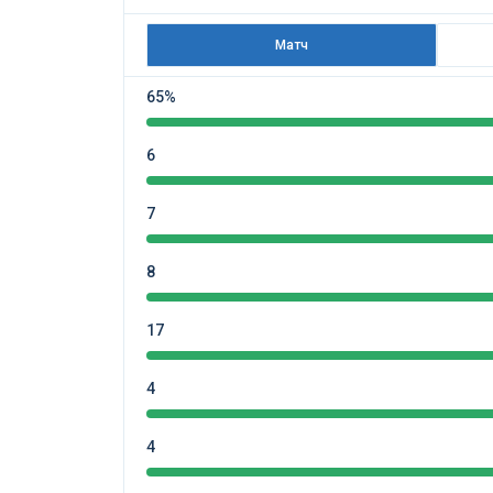
Матч
65%
6
7
8
17
4
4