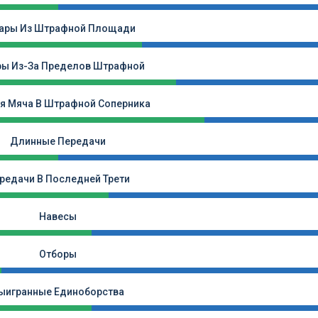
ары Из Штрафной Площади
ры Из-За Пределов Штрафной
я Мяча В Штрафной Соперника
Длинные Передачи
редачи В Последней Трети
Навесы
Отборы
ыигранные Единоборства