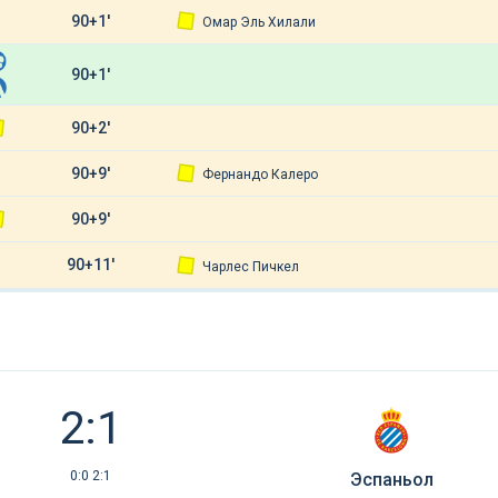
90+1'
Омар Эль Хилали
90+1'
90+2'
90+9'
Фернандо Калеро
90+9'
90+11'
Чарлес Пичкел
2:1
0:0 2:1
Эспаньол