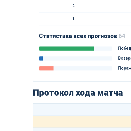
2
1
Статистика всех прогнозов
64
Побе
Возвр
Пора
Протокол хода матча