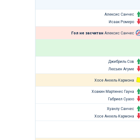
Алексис Санчес
Исаак Ромеро
Гол не засчитан
Алексис Санчес
Джибриль Сов
Люсьен Агуме
Хосе Анхель Кармона
Хоакин Мартинес Гауна
Габриел Суазо
Хуанлу Санчес
Хосе Анхель Кармона