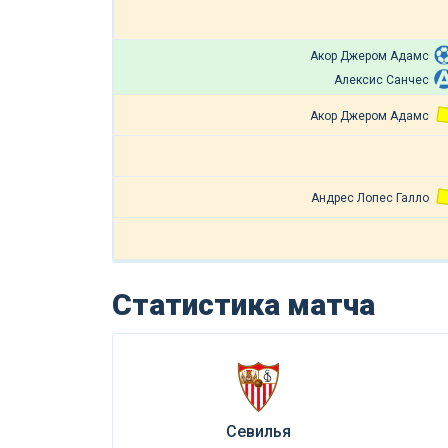
Акор Джером Адамс
Алексис Санчес
Акор Джером Адамс
Андрес Лопес Галло
Статистика матча
Севилья