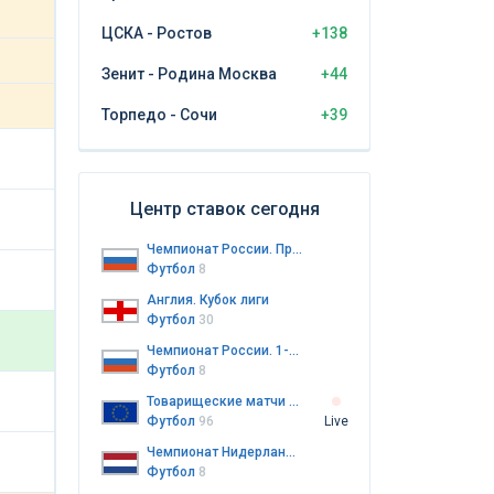
ЦСКА - Ростов
+138
Зенит - Родина Москва
+44
Торпедо - Сочи
+39
Центр ставок сегодня
Чемпионат России. Премьер-лига
Футбол
8
Англия. Кубок лиги
Футбол
30
Чемпионат России. 1-я лига
Футбол
8
Товарищеские матчи клубов
Футбол
96
Live
Чемпионат Нидерландов. Эредивизи
Футбол
8