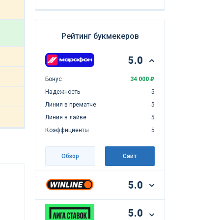
Рейтинг букмекеров
5.0
Бонус
34 000 ₽
Надежность
5
Линия в прематче
5
Линия в лайве
5
Коэффициенты
5
Обзор
Сайт
5.0
5.0