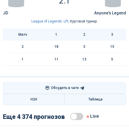
2:1
JD
Anyone's Legend
League of Legends. LPL
Круговой турнир.
Матч
1
2
3
2
18
3
15
1
11
13
5
😎
Обсудить в чате
H2H
Таблица
Еще 4 374 прогнозов
Live