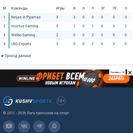
М
Команды
Игры
В
Н
П
ЗГ
ПГ
О
1
Ninjas in Pyjamas
3
3
0
0
0
0
3
2
Invictus Gaming
3
2
0
1
0
0
2
3
Weibo Gaming
2
0
0
2
0
0
0
4
LNG Esports
2
0
0
2
0
0
0
Проход дальше
×
Реклама +18
18+
© 2011 - 2026 Лига прогнозов на спорт