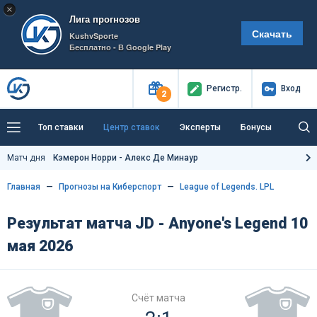
×
Лига прогнозов
Скачать
KushvSporte
Бесплатно - В Google Play
Регистр
.
Вход
2
Топ ставки
Центр ставок
Эксперты
Бонусы
Тренды
Букмекеры
Пресс-центр
Матч дня
Кэмерон Норри - Алекс Де Минаур
Как тут заработать?
Главная
Прогнозы на Киберспорт
League of Legends. LPL
Результат матча JD - Anyone's Legend 10
мая 2026
Счёт матча