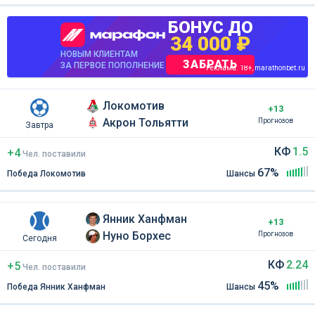
БОНУС ДО
34 000 ₽
НОВЫМ КЛИЕНТАМ
ЗАБРАТЬ
ЗА ПЕРВОЕ ПОПОЛНЕНИЕ
Реклама. 18+, marathonbet.ru
Локомотив
+13
Акрон Тольятти
Прогнозов
Завтра
КФ
1.5
+4
Чел
.
поставили
67%
Победа Локомотив
Шансы
Янник Ханфман
+13
Нуно Борхес
Прогнозов
Сегодня
КФ
2.24
+5
Чел
.
поставили
45%
Победа Янник Ханфман
Шансы