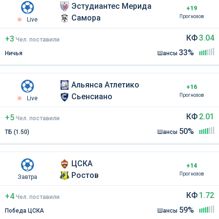
Эстудиантес Мерида
+19
Самора
Прогнозов
Live
КФ
3.04
+3
Чел
.
поставили
33%
Ничья
Шансы
Альянса Атлетико
+16
Сьенсиано
Прогнозов
Live
КФ
2.01
+5
Чел
.
поставили
50%
ТБ (1.50)
Шансы
ЦСКА
+14
Ростов
Прогнозов
Завтра
КФ
1.72
+4
Чел
.
поставили
59%
Победа ЦСКА
Шансы