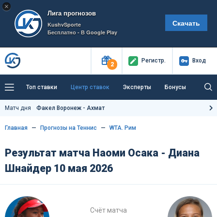
×
Лига прогнозов
Скачать
KushvSporte
Бесплатно - В Google Play
Регистр
.
Вход
2
Топ ставки
Центр ставок
Эксперты
Бонусы
Тренды
Букмекеры
Пресс-центр
Матч дня
Факел Воронеж - Ахмат
Как тут заработать?
Главная
Прогнозы на Теннис
WTA. Рим
Результат матча Наоми Осака - Диана
Шнайдер 10 мая 2026
Счёт матча