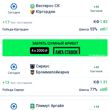
Вестерос СК
+46
Юргорден
Прогнозов
Сегодня
КФ
1.83
+17
Чел
.
поставили
55%
Победа Юргорден
Шансы
ЗАБРАТЬ ШУМНЫЙ ФРИБЕТ
4 х 2000 ₽
Реклама ligastavok.ru
Сириус
+46
Броммапойкарна
Прогнозов
Сегодня
КФ
1.31
+13
Чел
.
поставили
77%
Победа Сириус
Шансы
Плимут Аргайл
+34