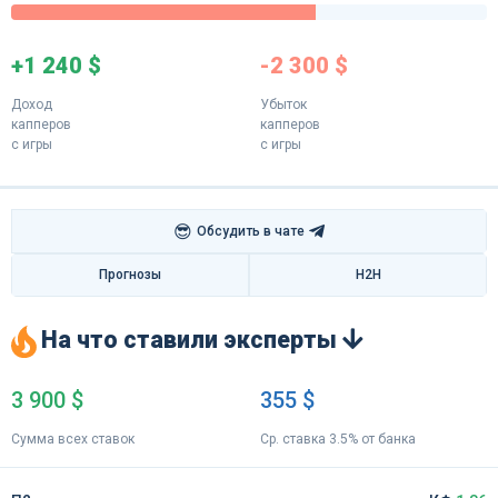
+1 240 $
-2 300 $
Доход
Убыток
капперов
капперов
с игры
с игры
😎
Обсудить в чате
Прогнозы
H2H
На что ставили эксперты
3 900 $
355 $
Сумма всех ставок
Ср. ставка 3.5% от банка