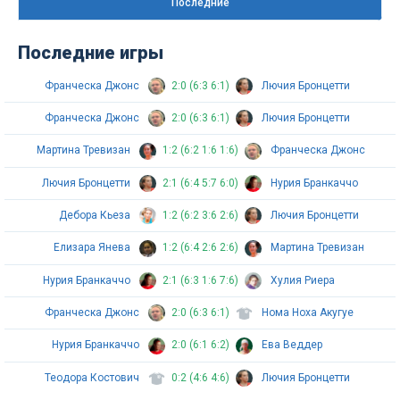
Последниe
Последние игры
Франческа Джонс
2:0 (6:3 6:1)
Лючия Бронцетти
Франческа Джонс
2:0 (6:3 6:1)
Лючия Бронцетти
Мартина Тревизан
1:2 (6:2 1:6 1:6)
Франческа Джонс
Лючия Бронцетти
2:1 (6:4 5:7 6:0)
Нурия Бранкаччо
Дебора Кьеза
1:2 (6:2 3:6 2:6)
Лючия Бронцетти
Елизара Янева
1:2 (6:4 2:6 2:6)
Мартина Тревизан
Нурия Бранкаччо
2:1 (6:3 1:6 7:6)
Хулия Риера
Франческа Джонс
2:0 (6:3 6:1)
Нома Ноха Акугуе
Нурия Бранкаччо
2:0 (6:1 6:2)
Ева Веддер
Теодора Костович
0:2 (4:6 4:6)
Лючия Бронцетти