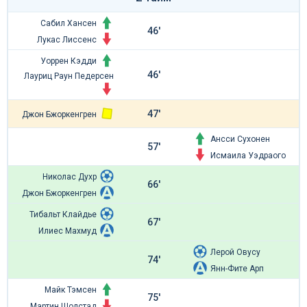
Сабил Хансен
46'
Лукас Лиссенс
Уоррен Кэдди
46'
Лауриц Раун Педерсен
47'
Джон Бжоркенгрен
Ансси Сухонен
57'
Исмаила Уэдраого
Николас Духр
66'
Джон Бжоркенгрен
Тибальт Клайдье
67'
Илиес Махмуд
Лерой Овусу
74'
Янн-Фите Арп
Майк Тэмсен
75'
Мартин Шолстад