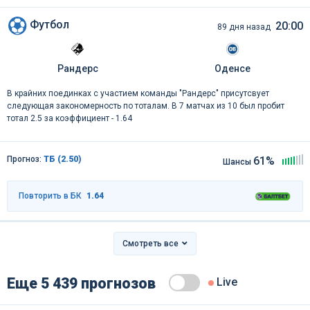
Футбол
20:00
89 дня назад
Рандерс
Оденсе
В крайних поединках с участием команды "Рандерс" присутсвует
следующая закономерность по тоталам. В 7 матчах из 10 был пробит
тотал 2.5 за коэффициент - 1.64
Прогноз:
ТБ (2.50)
61%
Шансы
Повторить в БК
1.64
Смотреть все
Еще 5 439 прогнозов
Live