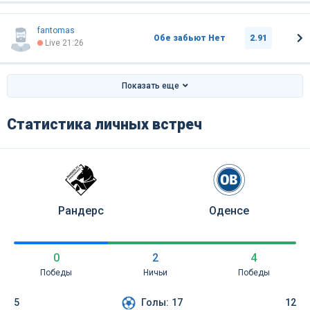
fantomas
Обе забьют Нет
2.91
Live 21:26
Показать еще
Статистика личных встреч
Рандерс
Оденсе
0
2
4
Победы
Ничьи
Победы
5
Голы:
17
12