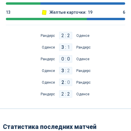
13
Желтые карточки:
19
6
2 : 2
Рандерс
Оденсе
3
:
1
Оденсе
Рандерс
0 : 0
Рандерс
Оденсе
3
:
2
Оденсе
Рандерс
2
:
0
Оденсе
Рандерс
2 : 2
Рандерс
Оденсе
Статистика последних матчей