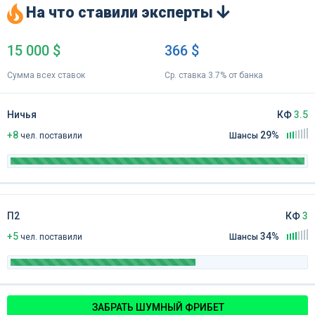
На что ставили эксперты
15 000 $
366 $
Сумма всех ставок
Ср. ставка 3.7% от банка
Ничья
КФ
3.5
+8
29%
чел
.
поставили
Шансы
П2
КФ
3
+5
34%
чел
.
поставили
Шансы
ЗАБРАТЬ ШУМНЫЙ ФРИБЕТ