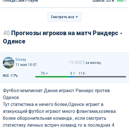
55%
Победа Санкт-Паули
Шансы
Смотреть все
40
Прогнозы игроков на матч Рандерс -
Оденсе
Enisey
-13 030 $
за месяц
11 мая 10:07
75 +
5 =
113 -
ROI -17%
Футбол.чемпионат Данни играют Раннерс против
Оденсе.
Тут статистика и ничего более,Оденсе играет в
атакующий футбол играют много флангами,хозяева
более оборонительная команда , если смотреть
статистику личных встреч команд то в последних 4