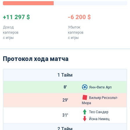
+11 297 $
-6 200 $
Доход
Убыток
капперов
капперов
с игры
с игры
Протокол хода матча
1 Тайм
8'
Янн-Фите Арп
Вильяр Ресхольт-
29'
Мюра
Тео Сандер
31'
Йона Нимец
2 Тайм