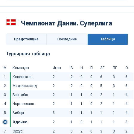
Чемпионат Дании. Суперлига
Предстоящие
Последниe
Таблица
Турнирная таблица
М
Команды
Игры
В
Н
П
ЗГ
ПГ
О
1
Копенгаген
2
2
0
0
6
3
6
2
Мидтьюлланд
2
2
0
0
5
3
6
3
Брондбю
2
1
1
0
2
1
4
4
Норшелланн
2
1
1
0
2
1
4
5
Виборг
3
1
1
1
1
1
4
Оденсе
2
1
0
1
1
1
3
7
Орхус
2
0
2
0
3
3
2