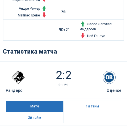
Андре Рёмер
76'
Матиас Греве
Лассе Леголас
Андерсен
90+2'
Ной Ганаус
Статистика матча
2:2
0:1 2:1
Рандерс
Оденсе
Матч
1й тайм
2й тайм