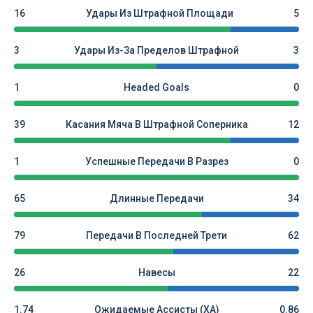
16
Удары Из Штрафной Площади
5
3
Удары Из-За Пределов Штрафной
3
1
Headed Goals
0
39
Касания Мяча В Штрафной Соперника
12
1
Успешные Передачи В Разрез
0
65
Длинные Передачи
34
79
Передачи В Последней Трети
62
26
Навесы
22
1.74
Ожидаемые Ассисты (xA)
0.86