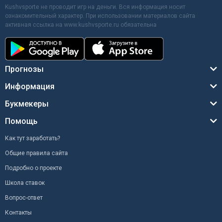
Kushvsporte не проводит игр на деньги. Вся информация носит
ознакомительный характер. При использовании материалов сайта
активная ссылка на www.kushvsporte.ru обязательна
Прогнозы
Информация
Букмекеры
Помощь
Как тут заработать?
Общие правила сайта
Подробно о проекте
Школа ставок
Вопрос-ответ
Контакты