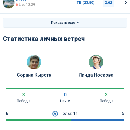
ТБ (23.50)
2.62
Live 12:29
Показать еще
Статистика личных встреч
Сорана Кырстя
Линда Носкова
3
0
3
Победы
Ничьи
Победы
6
Голы:
11
5