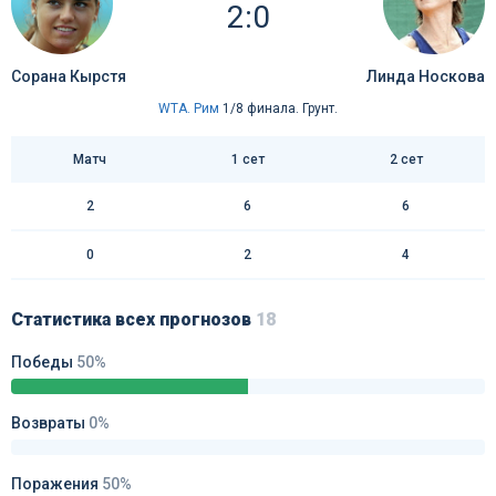
2:0
Сорана Кырстя
Линда Носкова
WTA. Рим
1/8 финала. Грунт.
Матч
1 сет
2 сет
2
6
6
0
2
4
Статистика всех прогнозов
18
Победы
50%
Возвраты
0%
Поражения
50%