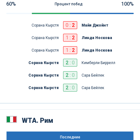
60%
100%
Процент побед
0
:
2
Сорана Кырстя
Майя Джойнт
1
:
2
Сорана Кырстя
Линда Носкова
1
:
2
Сорана Кырстя
Линда Носкова
2
:
0
Сорана Кырстя
Кимберли Биррелл
2
:
0
Сорана Кырстя
Сара Бейлек
2
:
0
Сорана Кырстя
Сара Бейлек
WTA. Рим
Последниe