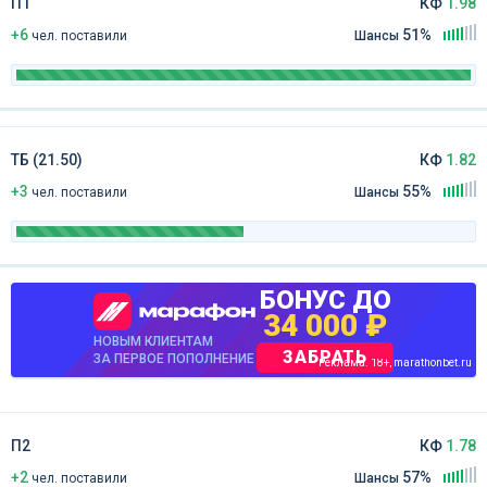
П1
КФ
1.98
+6
51%
чел
.
поставили
Шансы
ТБ (21.50)
КФ
1.82
+3
55%
чел
.
поставили
Шансы
БОНУС ДО
34 000 ₽
НОВЫМ КЛИЕНТАМ
ЗАБРАТЬ
ЗА ПЕРВОЕ ПОПОЛНЕНИЕ
Реклама. 18+, marathonbet.ru
П2
КФ
1.78
+2
57%
чел
.
поставили
Шансы