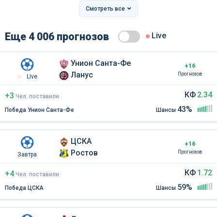
Смотреть все
Еще 4 006 прогнозов
Live
Унион Санта-Фе
+16
Ланус
Прогнозов
Live
КФ
2.34
+3
Чел
.
поставили
43%
Победа Унион Санта-Фе
Шансы
ЦСКА
+16
Ростов
Прогнозов
Завтра
КФ
1.72
+4
Чел
.
поставили
59%
Победа ЦСКА
Шансы