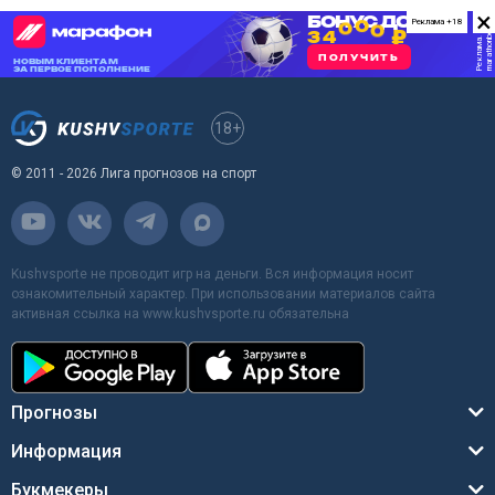
×
Реклама +18
18+
© 2011 - 2026 Лига прогнозов на спорт
Kushvsporte не проводит игр на деньги. Вся информация носит
ознакомительный характер. При использовании материалов сайта
активная ссылка на www.kushvsporte.ru обязательна
Прогнозы
Информация
Букмекеры