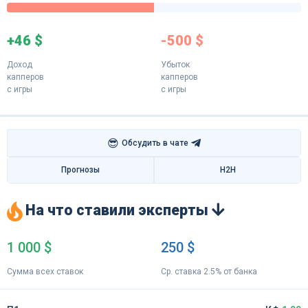
+46 $
-500 $
Доход
Убыток
капперов
капперов
с игры
с игры
😎
Обсудить в чате
Прогнозы
H2H
На что ставили эксперты
1 000 $
250 $
Сумма всех ставок
Ср. ставка 2.5% от банка