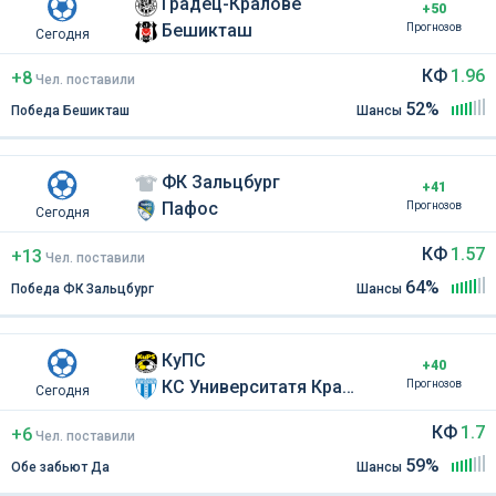
Градец-Кралове
+50
Бешикташ
Прогнозов
Сегодня
КФ
1.96
+8
Чел
.
поставили
52%
Победа Бешикташ
Шансы
ФК Зальцбург
+41
Пафос
Прогнозов
Сегодня
КФ
1.57
+13
Чел
.
поставили
64%
Победа ФК Зальцбург
Шансы
КуПС
+40
КС Университатя Крайова
Прогнозов
Сегодня
КФ
1.7
+6
Чел
.
поставили
59%
Обе забьют Да
Шансы