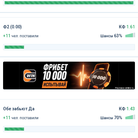
Ф2 (0.00)
КФ
1.61
+11
63%
чел
.
поставили
Шансы
Реклама winline.ru
Обе забьют Да
КФ
1.43
+11
70%
чел
.
поставили
Шансы