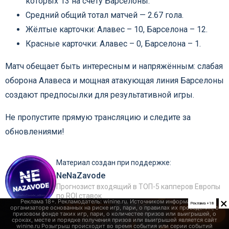
которых 13 на счету Барселоны.
Средний общий тотал матчей — 2.67 гола.
Жёлтые карточки: Алавес – 10, Барселона – 12.
Красные карточки: Алавес – 0, Барселона – 1.
Матч обещает быть интересным и напряжённым: слабая
оборона Алавеса и мощная атакующая линия Барселоны
создают предпосылки для результативной игры.
Не пропустите прямую трансляцию и следите за
обновлениями!
Материал создан при поддержке:
NeNaZavode
Прогнозист входящий в ТОП-5 капперов Европы
по ROI ставок
×
Реклама +18