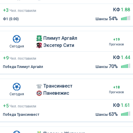
КФ
1.88
+3
Чел
.
поставили
54%
Ф1 (0.00)
Шансы
Плимут Аргайл
+19
Эксетер Сити
Прогнозов
Сегодня
КФ
1.44
+9
Чел
.
поставили
70%
Победа Плимут Аргайл
Шансы
Трансинвест
+18
Паневежис
Прогнозов
Сегодня
КФ
1.61
+5
Чел
.
поставили
63%
Победа Трансинвест
Шансы