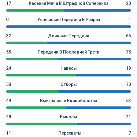
17
Касания Мяча В Штрафной Соперника
20
0
Успешные Передачи В Разрез
1
32
Длинные Передачи
65
55
Передачи В Последней Трети
75
24
Навесы
19
50
Отборы
70
49
Выигранные Единоборства
53
28
Выносы
21
11
Перехваты
7