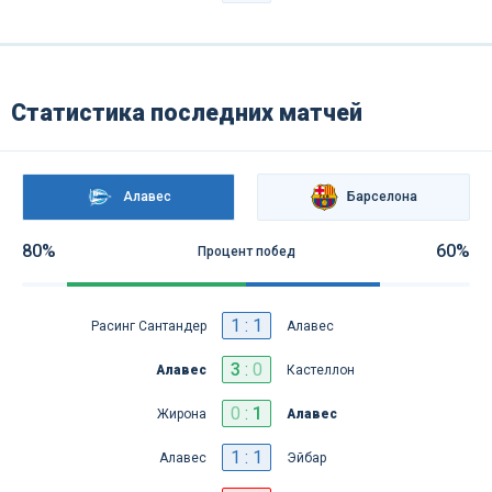
Статистика последних матчей
Алавес
Барселона
80%
60%
Процент побед
1 : 1
Расинг Сантандер
Алавес
3
:
0
Алавес
Кастеллон
0
:
1
Жирона
Алавес
1 : 1
Алавес
Эйбар