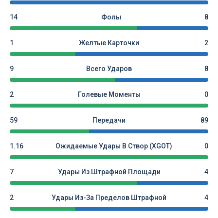
14
Фолы
8
1
Желтые Карточки
2
9
Всего Ударов
8
2
Голевые Моменты
0
59
Передачи
89
1.16
Ожидаемые Удары В Створ (xGOT)
0
7
Удары Из Штрафной Площади
4
2
Удары Из-За Пределов Штрафной
4