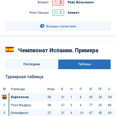
1
:
2
Алавес
Райо Вальекано
0
:
1
Реал Овьедо
Алавес
Больше статистики
Чемпионат Испании. Примера
Последниe
Таблица
Турнирная таблица
М
Команды
Игры
В
Н
П
ЗГ
ПГ
О
Барселона
38
31
1
6
95
36
94
2
Реал Мадрид
38
27
5
6
77
35
86
3
Вильярреал
37
21
6
10
67
45
69