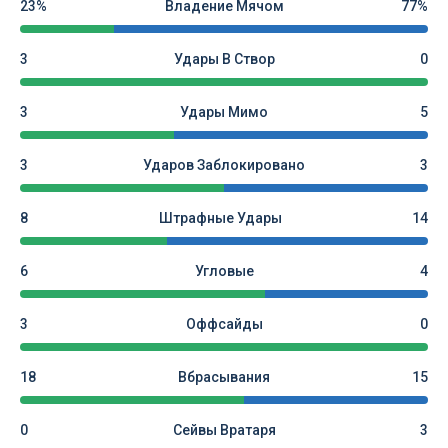
23%
Владение Мячом
77%
3
Удары В Створ
0
3
Удары Мимо
5
3
Ударов Заблокировано
3
8
Штрафные Удары
14
6
Угловые
4
3
Оффсайды
0
18
Вбрасывания
15
0
Сейвы Вратаря
3