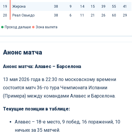
19
Жирона
38
9
14
15
39
55
41
20
Реал Овьедо
38
6
11
21
26
60
29
Проход дальше
Зона вылета
Анонс матча
Анонс матча: Алавес – Барселона
13 мая 2026 года в 22:30 по московскому времени
состоится матч 36-го тура Чемпионата Испании
(Примера) между командами Алавес и Барселона.
Текущие позиции в таблице:
Алавес – 18-е место, 9 побед, 16 поражений, 10
ничьих за 35 матчей.