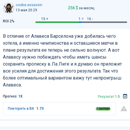
cookie.assassin
256 $
за месяц
13 мая 20:29
15 +
1 =
16 -
ROI 2%
В отличие от Алавеса Барселона уже добилась чего
хотела, а именно чемпионства и оставшиеся матчи в
плане результата ее теперь не сильно волнуют. А вот
Алавесу нужно побеждать чтобы иметь шансы
сохранить прописку в Ла Лиге и я думаю он приложит
все усилия для достижения этого результата. Так что
более оптимальный вариантом вижу тут непроигрыш
Алавеса.
Прогноз:
1Х
Результат
1:0
Повторить в БК
1.73