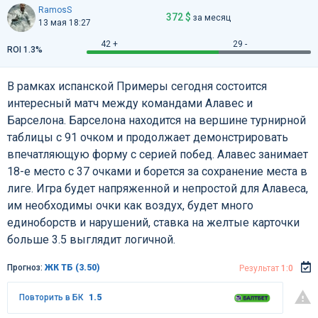
RamosS
372 $
за месяц
13 мая 18:27
42 +
29 -
ROI 1.3%
В рамках испанской Примеры сегодня состоится
интересный матч между командами Алавес и
Барселона. Барселона находится на вершине турнирной
таблицы с 91 очком и продолжает демонстрировать
впечатляющую форму с серией побед. Алавес занимает
18-е место с 37 очками и борется за сохранение места в
лиге. Игра будет напряженной и непростой для Алавеса,
им необходимы очки как воздух, будет много
единоборств и нарушений, ставка на желтые карточки
больше 3.5 выглядит логичной.
Прогноз:
ЖК ТБ (3.50)
Результат
1:0
Повторить в БК
1.5