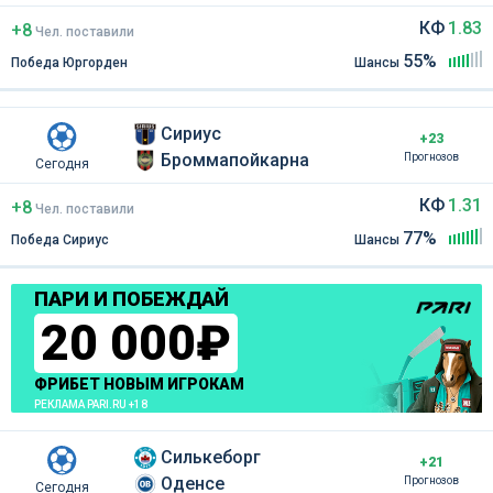
КФ
1.83
+8
Чел
.
поставили
55%
Победа Юргорден
Шансы
Сириус
+23
Броммапойкарна
Прогнозов
Сегодня
КФ
1.31
+8
Чел
.
поставили
77%
Победа Сириус
Шансы
ПАРИ И ПОБЕЖДАЙ
20 000₽
ФРИБЕТ НОВЫМ ИГРОКАМ
РЕКЛАМА PARI.RU +18
Силькеборг
+21
Оденсе
Прогнозов
Сегодня