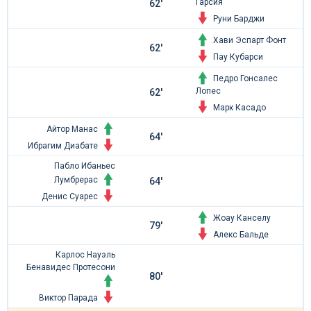
Гарсия
62'
Руни Барджи
Хави Эспарт Фонт
62'
Пау Кубарси
Педро Гонсалес
Лопес
62'
Марк Касадо
Айтор Манас
64'
Ибрагим Диабате
Пабло Ибаньес
Лумбрерас
64'
Денис Суарес
Жоау Канселу
79'
Алекс Бальде
Карлос Науэль
Бенавидес Протесони
80'
Виктор Парада