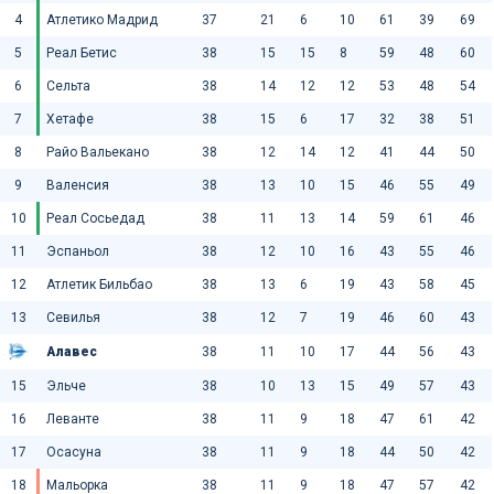
4
Атлетико Мадрид
37
21
6
10
61
39
69
5
Реал Бетис
38
15
15
8
59
48
60
6
Сельта
38
14
12
12
53
48
54
7
Хетафе
38
15
6
17
32
38
51
8
Райо Вальекано
38
12
14
12
41
44
50
9
Валенсия
38
13
10
15
46
55
49
10
Реал Сосьедад
38
11
13
14
59
61
46
11
Эспаньол
38
12
10
16
43
55
46
12
Атлетик Бильбао
38
13
6
19
43
58
45
13
Севилья
38
12
7
19
46
60
43
Алавес
38
11
10
17
44
56
43
15
Эльче
38
10
13
15
49
57
43
16
Леванте
38
11
9
18
47
61
42
17
Осасуна
38
11
9
18
44
50
42
18
Мальорка
38
11
9
18
47
57
42