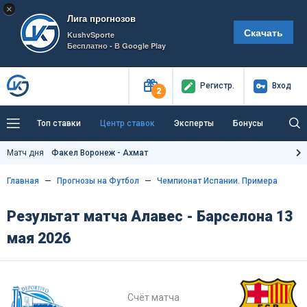
×
Лига прогнозов
Скачать
KushvSporte
Бесплатно - В Google Play
Регистр
.
Вход
2
Топ ставки
Центр ставок
Эксперты
Бонусы
Тренды
Букмекеры
Пресс-центр
Матч дня
Факел Воронеж - Ахмат
Как тут заработать?
Главная
Прогнозы на Футбол
Чемпионат Испании. Примера
Результат матча Алавес - Барселона 13
мая 2026
Счёт матча