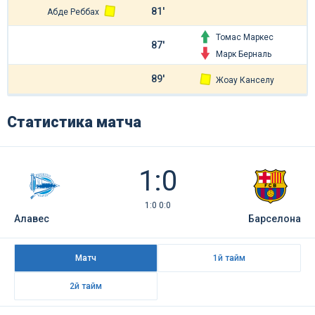
81'
Абде Реббах
Томас Маркес
87'
Марк Берналь
89'
Жоау Канселу
Статистика матча
1:0
1:0 0:0
Алавес
Барселона
Матч
1й тайм
2й тайм