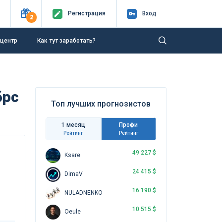
Регистр
ация
Вход
2
-центр
Как тут заработать?
брс
Топ лучших прогнозистов
1 месяц
Профи
Рейтинг
Рейтинг
49 227 $
Ksare
24 415 $
DimaV
16 190 $
NULADNENKO
10 515 $
Oeule