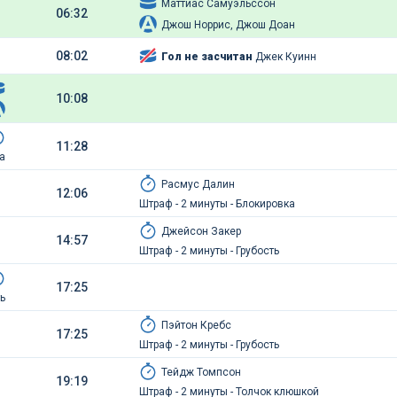
Маттиас Самуэльссон
06:32
Джош Норрис, Джош Доан
08:02
Гол не засчитан
Джек Куинн
10:08
11:28
а
Расмус Далин
12:06
Штраф - 2 минуты - Блокировка
Джейсон Закер
14:57
Штраф - 2 минуты - Грубость
17:25
ь
Пэйтон Кребс
17:25
Штраф - 2 минуты - Грубость
Тейдж Томпсон
19:19
Штраф - 2 минуты - Толчок клюшкой