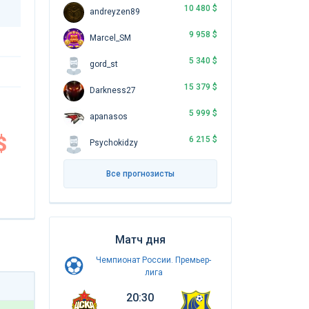
10 480 $
andreyzen89
9 958 $
Marcel_SM
5 340 $
gord_st
15 379 $
Darkness27
5 999 $
apanasos
$
6 215 $
Psychokidzy
Все прогнозисты
Матч дня
Чемпионат России. Премьер-
лига
20:30