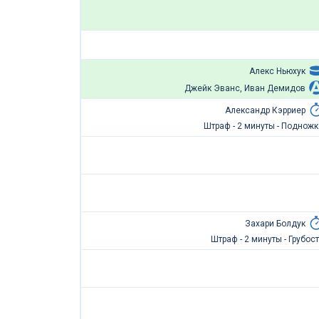
Алекс Ньюхук
Джейк Эванс, Иван Демидов
Александр Кэрриер
Штраф - 2 минуты - Подножк
Захари Болдук
Штраф - 2 минуты - Грубост