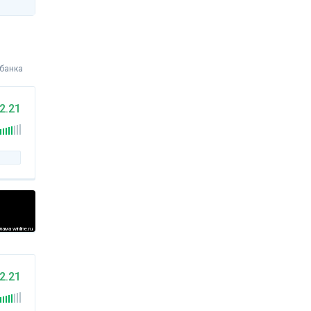
 банка
2.21
ама winline.ru
2.21