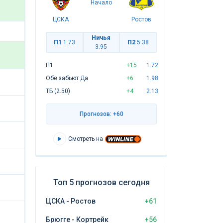
Начало
ЦСКА
Ростов
Ничья
П1
1.73
П2
5.38
3.95
П1
+15
1.72
Обе забьют Да
+6
1.98
ТБ (2.50)
+4
2.13
Прогнозов: +60
Смотреть на
Топ 5 прогнозов сегодня
ЦСКА - Ростов
+61
Брюгге - Кортрейк
+56