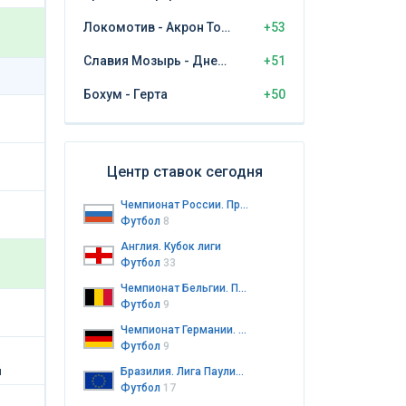
Локомотив - Акрон Тольятти
+53
Славия Мозырь - Днепр Могилёв
+51
Бохум - Герта
+50
Центр ставок сегодня
Чемпионат России. Премьер-лига
Футбол
8
Англия. Кубок лиги
Футбол
33
Чемпионат Бельгии. Премьер-лига
Футбол
9
Чемпионат Германии. 2-я Бундеслига
Футбол
9
й
Бразилия. Лига Паулиста до 20 лет
Футбол
17