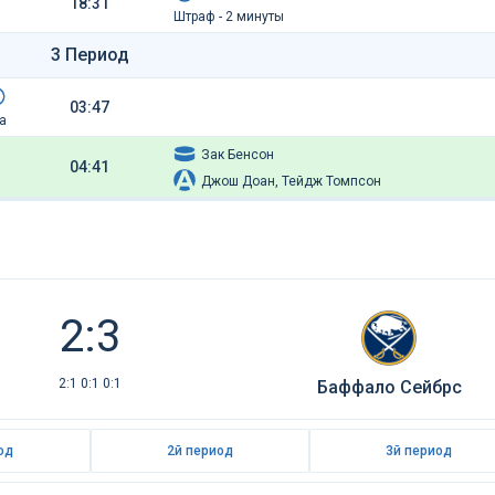
18:31
Штраф - 2 минуты
3 Период
03:47
а
Зак Бенсон
04:41
Джош Доан, Тейдж Томпсон
2:3
2:1 0:1 0:1
Баффало Сейбрс
од
2й период
3й период