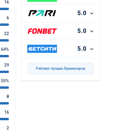
16
5.0
6
5.0
22
5.0
.64%
29
Рейтинг лучших букмекеров
.55%
8
16
2