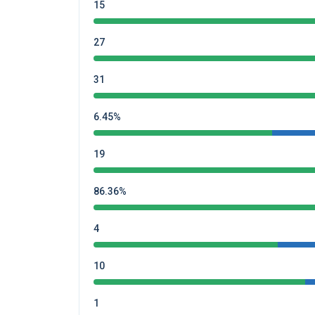
15
27
31
6.45%
19
86.36%
4
10
1