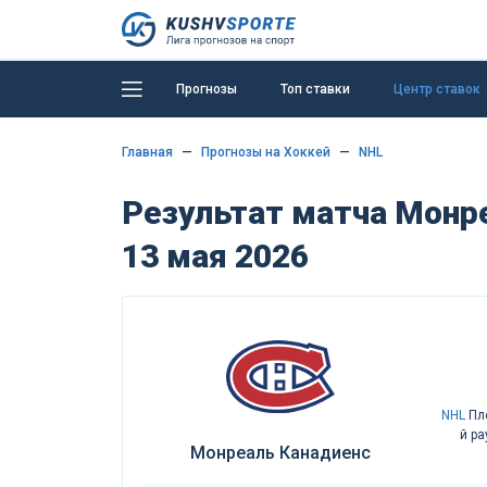
Прогнозы
Топ ставки
Центр ставок
Главная
Прогнозы на Хоккей
NHL
Результат матча Монр
13 мая 2026
NHL
Пле
й ра
Монреаль Канадиенс