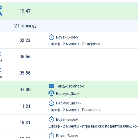
19:47
2 Период
Боуэн Бирам
02:23
Штраф - 2 минуты - Задержка
05:56
й
05:56
ы
Тейдж Томпсон
07:00
Расмус Далин
Расмус Далин
11:21
Штраф - 2 минуты - Блокировка
Боуэн Бирам
18:31
Штраф - 2 минуты - Игра высоко поднятой клюшко
Боуэн Бирам