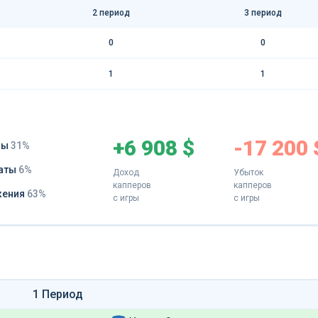
2 период
3 период
0
0
1
1
+6 908 $
-17 200 
ды
31%
аты
6%
Доход
Убыток
капперов
капперов
жения
63%
с игры
с игры
1 Период