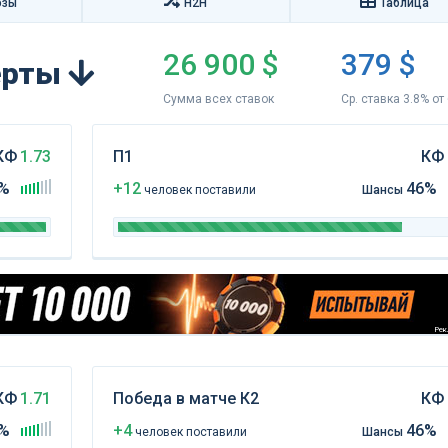
озы
H2H
Таблица
26 900 $
379 $
перты
Сумма всех ставок
Ср. ставка 3.8% от
КФ
1.73
П1
КФ
%
+12
46%
чел
овек
поставили
Шансы
Рекл
КФ
1.71
Победа в матче К2
КФ
%
+4
46%
чел
овек
поставили
Шансы