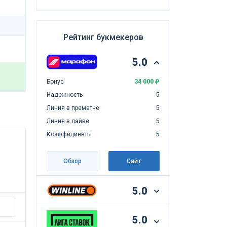
Рейтинг букмекеров
5.0
Бонус
34 000 ₽
Надежность
5
Линия в прематче
5
Линия в лайве
5
Коэффициенты
5
Обзор
Сайт
5.0
5.0