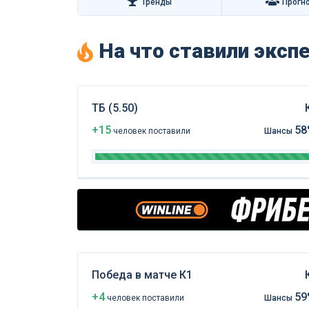
Тренды
Прогн
На что ставили экс
ТБ (5.50)
+15
58
чел
овек
поставили
Шансы
Победа в матче К1
+4
59
чел
овек
поставили
Шансы