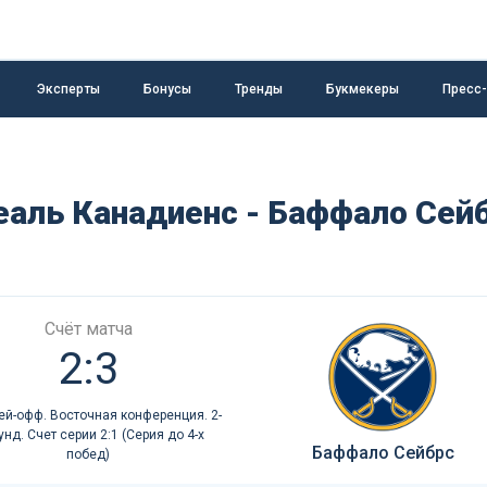
Эксперты
Бонусы
Тренды
Букмекеры
Пресс
еаль Канадиенс - Баффало Сей
Счёт матча
2:3
й-офф. Восточная конференция. 2-
унд. Счет серии 2:1 (Серия до 4-х
Баффало Сейбрс
побед)