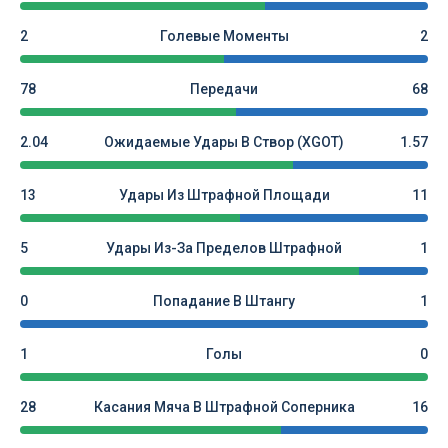
2
Голевые Моменты
2
78
Передачи
68
2.04
Ожидаемые Удары В Створ (xGOT)
1.57
13
Удары Из Штрафной Площади
11
5
Удары Из-За Пределов Штрафной
1
0
Попадание В Штангу
1
1
Голы
0
28
Касания Мяча В Штрафной Соперника
16