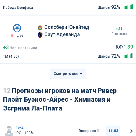
92%
Победа Бенфика
Шансы
Солсбери Юнайтед
+31
Саут Аделаида
Прогнозов
Live
КФ
1.39
+3
Чел
.
поставили
72%
ТМ (4.50)
Шансы
Смотреть все
12
Прогнозы игроков на матч Ривер
Плэйт Буэнос-Айрес - Химнасия и
Эсгрима Ла-Плата
fekz
Экспресс
5
11.03
ROI -100%