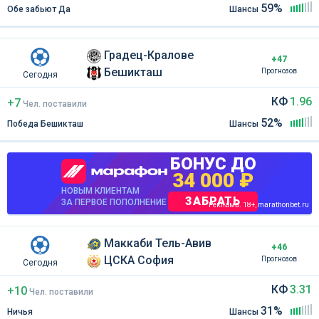
59%
Обе забьют Да
Шансы
Градец-Кралове
+47
Бешикташ
Прогнозов
Сегодня
КФ
1.96
+7
Чел
.
поставили
52%
Победа Бешикташ
Шансы
БОНУС ДО
34 000 ₽
НОВЫМ КЛИЕНТАМ
ЗАБРАТЬ
ЗА ПЕРВОЕ ПОПОЛНЕНИЕ
Реклама. 18+, marathonbet.ru
Маккаби Тель-Авив
+46
ЦСКА София
Прогнозов
Сегодня
КФ
3.31
+10
Чел
.
поставили
31%
Ничья
Шансы