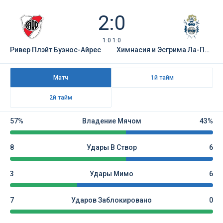
2:0
1:0 1:0
Ривер Плэйт Буэнос-Айрес
Химнасия и Эсгрима Ла-Плата
Матч
1й тайм
2й тайм
57%
Владение Мячом
43%
8
Удары В Створ
6
3
Удары Мимо
6
7
Ударов Заблокировано
0