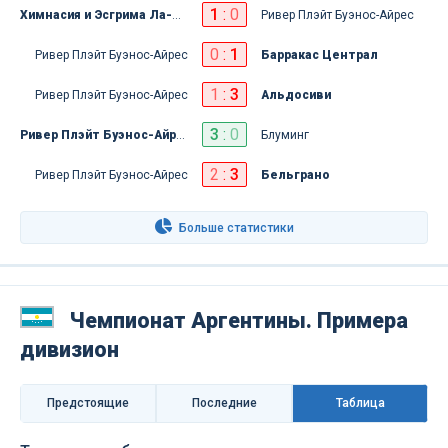
1
:
0
Химнасия и Эсгрима Ла-Плата
Ривер Плэйт Буэнос-Айрес
0
:
1
Ривер Плэйт Буэнос-Айрес
Барракас Централ
1
:
3
Ривер Плэйт Буэнос-Айрес
Альдосиви
3
:
0
Ривер Плэйт Буэнос-Айрес
Блуминг
2
:
3
Ривер Плэйт Буэнос-Айрес
Бельграно
Больше статистики
Чемпионат Аргентины. Примера
дивизион
Предстоящие
Последниe
Таблица