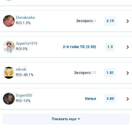
Elenakoska
Экспресс
4
2.19
ROI 1.3%
SuperYa1970
2-й тайм ТБ (0.50)
1.3
ROI 0%
nik-nik
Экспресс
10
1.81
ROI -40.1%
Evgen050
Ничья
3.89
ROI -10%
Показать еще