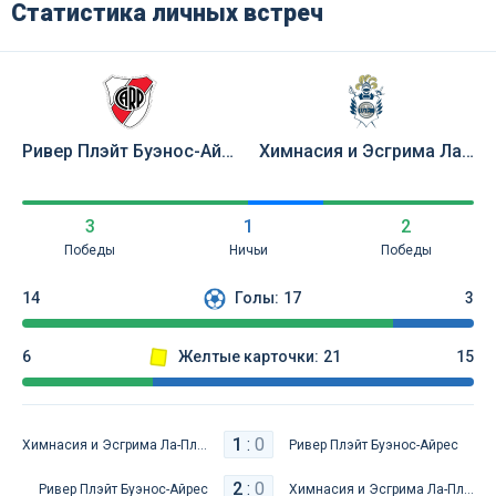
Статистика личных встреч
Ривер Плэйт Буэнос-Айрес
Химнасия и Эсгрима Ла-Плата
3
1
2
Победы
Ничьи
Победы
14
Голы:
17
3
6
Желтые карточки:
21
15
1
:
0
Химнасия и Эсгрима Ла-Плата
Ривер Плэйт Буэнос-Айрес
2
:
0
Ривер Плэйт Буэнос-Айрес
Химнасия и Эсгрима Ла-Плата