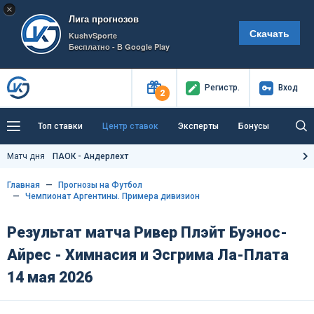
×
Лига прогнозов
Скачать
KushvSporte
Бесплатно - В Google Play
Регистр
.
Вход
2
Топ ставки
Центр ставок
Эксперты
Бонусы
Тренды
Букмекеры
Пресс-центр
Матч дня
ПАОК - Андерлехт
Как тут заработать?
Главная
Прогнозы на Футбол
Чемпионат Аргентины. Примера дивизион
Результат матча Ривер Плэйт Буэнос-
Айрес - Химнасия и Эсгрима Ла-Плата
14 мая 2026