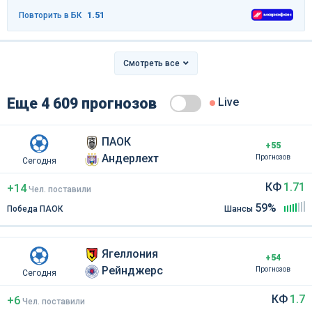
Повторить в БК
1.51
Смотреть все
Еще 4 609 прогнозов
Live
ПАОК
+55
Андерлехт
Прогнозов
Сегодня
КФ
1.71
+14
Чел
.
поставили
59%
Победа ПАОК
Шансы
Ягеллония
+54
Рейнджерс
Прогнозов
Сегодня
КФ
1.7
+6
Чел
.
поставили