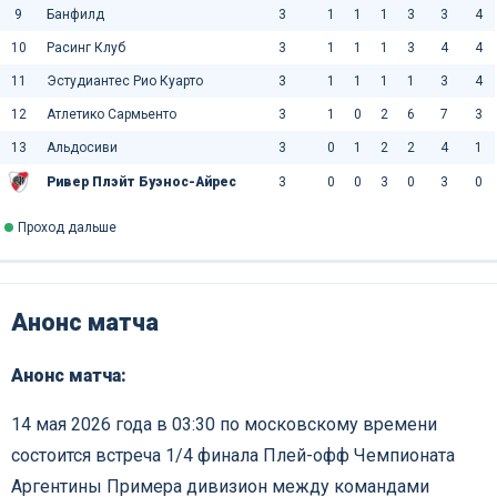
9
Банфилд
3
1
1
1
3
3
4
10
Расинг Клуб
3
1
1
1
3
4
4
11
Эстудиантес Рио Куарто
3
1
1
1
1
3
4
12
Атлетико Сармьенто
3
1
0
2
6
7
3
13
Альдосиви
3
0
1
2
2
4
1
Ривер Плэйт Буэнос-Айрес
3
0
0
3
0
3
0
Проход дальше
Анонс матча
Анонс матча:
14 мая 2026 года в 03:30 по московскому времени
состоится встреча 1/4 финала Плей-офф Чемпионата
Аргентины Примера дивизион между командами