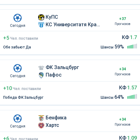
КуПС
+37
КС Университатя Крайова
Прогнозов
Сегодня
КФ
1.7
+5
Чел
.
поставили
59%
Обе забьют Да
Шансы
ФК Зальцбург
+34
Пафос
Прогнозов
Сегодня
КФ
1.57
+10
Чел
.
поставили
64%
Победа ФК Зальцбург
Шансы
Бенфика
+34
Хартс
Прогнозов
Сегодня
КФ
1.09
+6
Чел
.
поставили