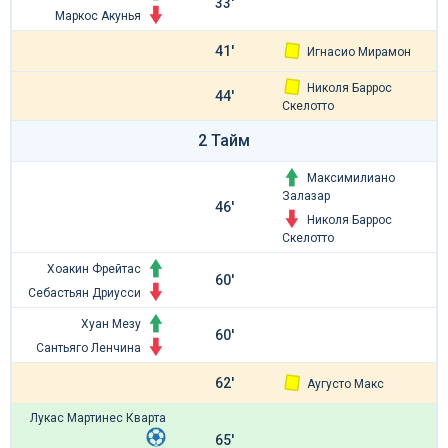
33'
Маркос Акунья
41'
Игнасио Мирамон
Николя Баррос
44'
Скелотто
2 Тайм
Максимилиано
Залазар
46'
Николя Баррос
Скелотто
Хоакин Фрейтас
60'
Себастьян Дриусси
Хуан Мезу
60'
Сантьяго Ленчина
62'
Аугусто Макс
Лукас Мартинес Кварта
65'