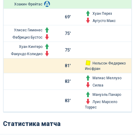
Хоакин Фрейтас
Хуан Перез
69'
Аугусто Макс
Улисес Гименес
75'
Фабрицио Бустос
Хуан Кинтеро
75'
Факундо Колидио
Нельсон Федерико
81'
Инсфран
Матиас Меллузо
83'
Силва
Мануэль Панаро
83'
Луис Марсело
Торрес
Статистика матча