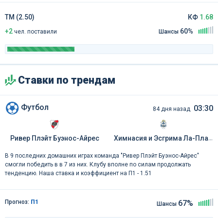
ТМ (2.50)
КФ
1.68
+2
60%
чел
.
поставили
Шансы
Ставки по трендам
Футбол
03:30
84 дня назад
Ривер Плэйт Буэнос-Айрес
Химнасия и Эсгрима Ла-Плата
В 9 последних домашних играх команда "Ривер Плэйт Буэнос-Айрес"
смогли победить в в 7 из них. Клубу вполне по силам продолжать
тенденцию. Наша ставка и коэффициент на П1 - 1.51
Прогноз:
П1
67%
Шансы