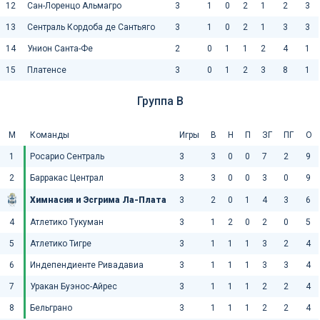
12
Сан-Лоренцо Альмагро
3
1
0
2
1
2
3
13
Сентраль Кордоба де Сантьяго
3
1
0
2
1
3
3
14
Унион Санта-Фе
2
0
1
1
2
4
1
15
Платенсе
3
0
1
2
3
8
1
Группа B
М
Команды
Игры
В
Н
П
ЗГ
ПГ
О
1
Росарио Сентраль
3
3
0
0
7
2
9
2
Барракас Централ
3
3
0
0
3
0
9
Химнасия и Эсгрима Ла-Плата
3
2
0
1
4
3
6
4
Атлетико Тукуман
3
1
2
0
2
0
5
5
Атлетико Тигре
3
1
1
1
3
2
4
6
Индепендиенте Ривадавиа
3
1
1
1
3
3
4
7
Уракан Буэнос-Айрес
3
1
1
1
2
2
4
8
Бельграно
3
1
1
1
2
2
4