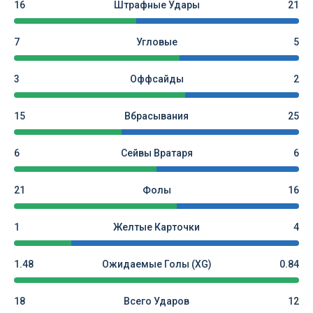
16
Штрафные Удары
21
7
Угловые
5
3
Оффсайды
2
15
Вбрасывания
25
6
Сейвы Вратаря
6
21
Фолы
16
1
Желтые Карточки
4
1.48
Ожидаемые Голы (xG)
0.84
18
Всего Ударов
12