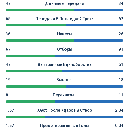
47
Длинные Передачи
34
65
Передачи В Последней Трети
62
36
Навесы
26
67
Отборы
91
47
Выигранные Единоборства
51
19
Выносы
18
8
Перехваты
11
1.57
XGot После Ударов В Створ
2.04
1.57
Предотвращённые Голы
0.04