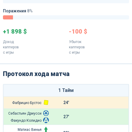
Поражения
8%
+1 898 $
-100 $
Доход
Убыток
капперов
капперов
с игры
с игры
Протокол хода матча
1 Тайм
24'
Фабрицио Бустос
Себастьян Дриусси
27'
Факундо Колидио
Матиас Винья