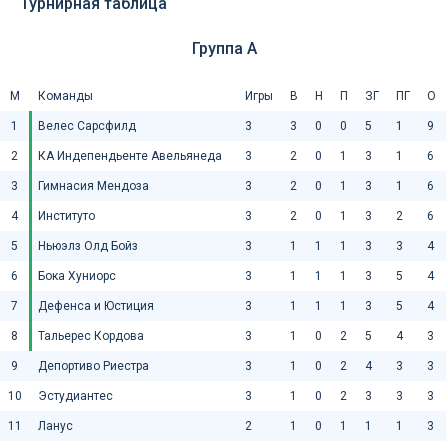
Турнирная таблица
Группа A
М
Команды
Игры
В
Н
П
ЗГ
ПГ
О
1
Велес Сарсфилд
3
3
0
0
5
1
9
2
КА Индепендьенте Авельянеда
3
2
0
1
3
1
6
3
Гимнасия Мендоза
3
2
0
1
3
1
6
4
Институто
3
2
0
1
3
2
6
5
Ньюэлз Олд Бойз
3
1
1
1
3
3
4
6
Бока Хуниорс
3
1
1
1
3
5
4
7
Дефенса и Юстиция
3
1
1
1
3
5
4
8
Тальерес Кордова
3
1
0
2
5
4
3
9
Депортиво Риестра
3
1
0
2
4
3
3
10
Эстудиантес
3
1
0
2
3
3
3
11
Ланус
2
1
0
1
1
1
3