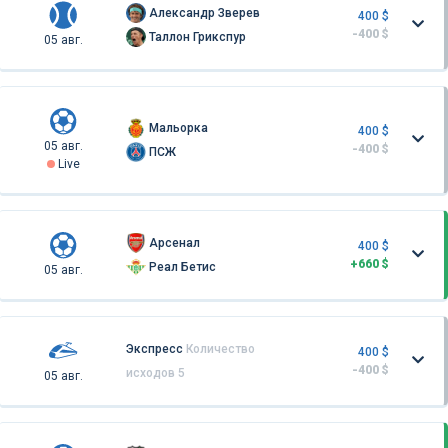
Александр Зверев
400 $
-400 $
Таллон Грикспур
05 авг.
Мальорка
400 $
05 авг.
-400 $
ПСЖ
Live
Арсенал
400 $
+660 $
Реал Бетис
05 авг.
Экспресс
Количество
400 $
-400 $
исходов 5
05 авг.