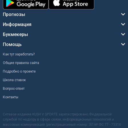
Прогнозы
Информация
Букмекеры
Помощь
Как тут заработать?
Общие правила сайта
Подробно о проекте
Школа ставок
Вопрос-ответ
Контакты
Сетевое издание KUSH V SPORTE зарегистрировано Федеральной
службой по надзору в сфере связи, информационных технологий и
массовых коммуникаций (регистрационный номер: ЭЛ № ФС 77 - 73310