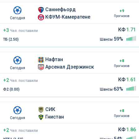
Саннефьорд
+9
КФУМ-Камератене
Прогнозов
Сегодня
КФ
1.71
+3
Чел
.
поставили
59%
ТБ (2.50)
Шансы
Нафтан
+8
Арсенал Дзержинск
Прогнозов
Сегодня
КФ
1.61
+2
Чел
.
поставили
63%
Ф2 (0.00)
Шансы
СИК
+8
Гнистан
Прогнозов
Сегодня
КФ
1.86
+2
Чел
.
поставили
54%