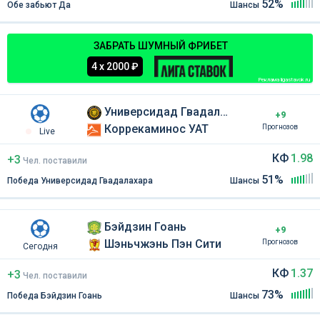
52%
Обе забьют Да
Шансы
ЗАБРАТЬ ШУМНЫЙ ФРИБЕТ
4 х 2000 ₽
Реклама ligastavok.ru
Универсидад Гвадалахара
+9
Коррекаминос УАТ
Прогнозов
Live
КФ
1.98
+3
Чел
.
поставили
51%
Победа Универсидад Гвадалахара
Шансы
Бэйдзин Гоань
+9
Шэньчжэнь Пэн Сити
Прогнозов
Сегодня
КФ
1.37
+3
Чел
.
поставили
73%
Победа Бэйдзин Гоань
Шансы