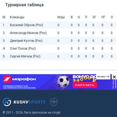
Турнирная таблица
М
Команды
Игры
В
Н
П
ЗГ
ПГ
О
1
Василий Обухов (Рос)
0
0
0
0
0
0
0
2
Александр Иванов (Рос)
0
0
0
0
0
0
0
3
Дмитрий Кустов (Рос)
0
0
0
0
0
0
0
4
Олег Попов (Рос)
0
0
0
0
0
0
0
5
Сергей Мягков (Рос)
0
0
0
0
0
0
0
×
Реклама +18
18+
© 2011 - 2026 Лига прогнозов на спорт