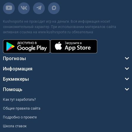
Kushvsporte не проводит игр на деньги. Вся информация носит
ознакомительный характер. При использовании материалов сайта
активная ссылка на www.kushvsporte.ru обязательна
Прогнозы
Информация
Букмекеры
Помощь
Как тут заработать?
Общие правила сайта
Подробно о проекте
Школа ставок