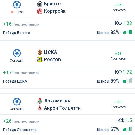
Брюгге
+86
Кортрейк
Прогнозов
Live
КФ
1.23
+16
Чел
.
поставили
82%
Победа Брюгге
Шансы
ЦСКА
+69
Ростов
Прогнозов
Сегодня
КФ
1.72
+17
Чел
.
поставили
59%
Победа ЦСКА
Шансы
Локомотив
+63
Акрон Тольятти
Прогнозов
Сегодня
КФ
1.5
+26
Чел
.
поставили
67%
Победа Локомотив
Шансы