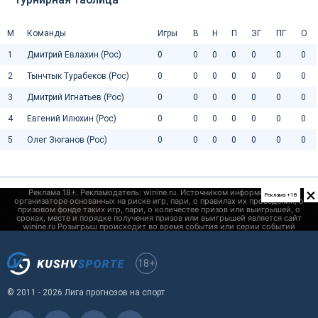
М
Команды
Игры
В
Н
П
ЗГ
ПГ
О
1
Дмитрий Евлахин (Рос)
0
0
0
0
0
0
0
2
Тынчтык Турабеков (Рос)
0
0
0
0
0
0
0
3
Дмитрий Игнатьев (Рос)
0
0
0
0
0
0
0
4
Евгений Илюхин (Рос)
0
0
0
0
0
0
0
5
Олег Зюганов (Рос)
0
0
0
0
0
0
0
×
Реклама +18
18+
© 2011 - 2026 Лига прогнозов на спорт