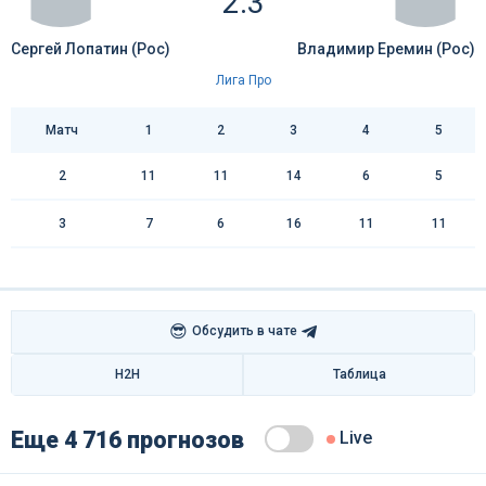
2:3
Сергей Лопатин (Рос)
Владимир Еремин (Рос)
Лига Про
Матч
1
2
3
4
5
2
11
11
14
6
5
3
7
6
16
11
11
😎
Обсудить в чате
H2H
Таблица
Еще 4 716 прогнозов
Live