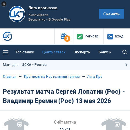
×
Лига прогнозов
Скачать
KushvSporte
Бесплатно - В Google Play
Регистр
.
Вход
2
Топ ставки
Центр ставок
Эксперты
Бонусы
Тренды
Букмекеры
Пресс-центр
Матч дня
ЦСКА - Ростов
Как тут заработать?
Главная
Прогнозы на Настольный теннис
Лига Про
Результат матча Сергей Лопатин (Рос) -
Владимир Еремин (Рос) 13 мая 2026
Счёт матча