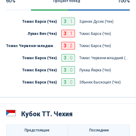
60%
100%
Процент побед
3
:
1
Томас Барса (Чех)
Зденек Дусек (Чех)
3
:
1
Лукас Вич (Чех)
Томас Барса (Чех)
3
:
2
Томас Червени-младший (Чех)
Томас Барса (Чех)
3
:
0
Томас Барса (Чех)
Томас Червени-младший (Чех)
3
:
0
Томас Барса (Чех)
Лукаш Йирка (Чех)
3
:
0
Томас Барса (Чех)
Збынек Выскоцил (Чех)
Кубок ТТ. Чехия
Предстоящие
Последниe