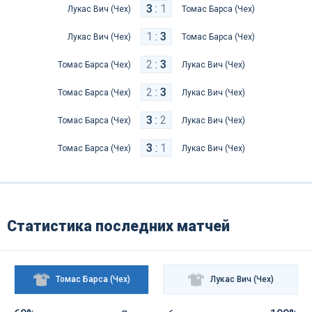
3
:
1
Лукас Вич (Чех)
Томас Барса (Чех)
1
:
3
Лукас Вич (Чех)
Томас Барса (Чех)
2
:
3
Томас Барса (Чех)
Лукас Вич (Чех)
2
:
3
Томас Барса (Чех)
Лукас Вич (Чех)
3
:
2
Томас Барса (Чех)
Лукас Вич (Чех)
3
:
1
Томас Барса (Чех)
Лукас Вич (Чех)
Статистика последних матчей
Томас Барса (Чех)
Лукас Вич (Чех)