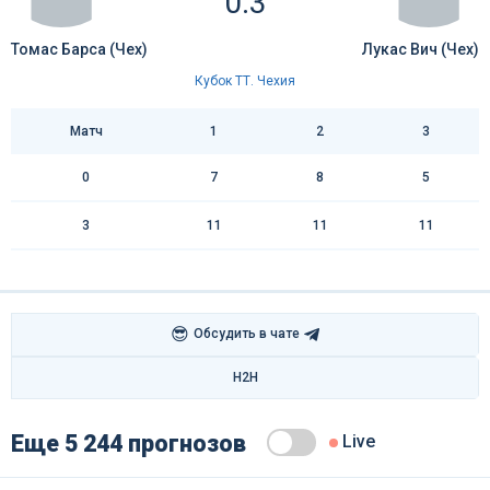
0:3
Томас Барса (Чех)
Лукас Вич (Чех)
Кубок ТТ. Чехия
Матч
1
2
3
0
7
8
5
3
11
11
11
😎
Обсудить в чате
H2H
Еще 5 244 прогнозов
Live