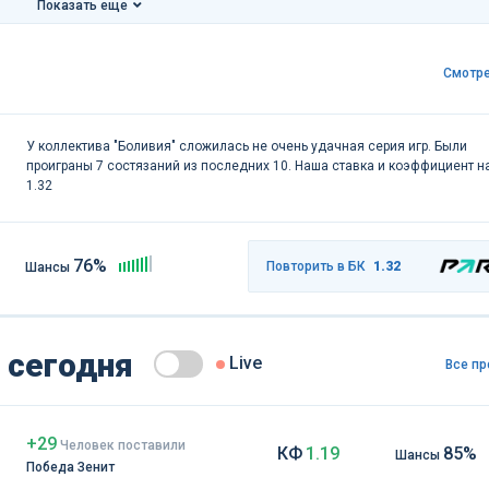
Показать еще
Смотре
У коллектива "Боливия" сложилась не очень удачная серия игр. Были
проиграны 7 состязаний из последних 10. Наша ставка и коэффициент на
1.32
76%
Повторить в БК
1.32
Шансы
 сегодня
Live
Все пр
+29
Чел
овек
поставили
КФ
1.19
85%
Шансы
Победа Зенит