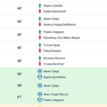
Фарес Шаиби
46'
Набил Бенталеб
Амин Гуйри
46'
Ахмед Надир Бенбуали
Рамиз Зерруки
46'
Мохамед Эль Амин Амура
Уссем Ауар
46'
Рияд Махрез
Мелвин Мастил
46'
Усама Бенбоут
Амин Гуйри
56'
Адиль Бульбина
58'
Амин Гуйри
Анис Хадж Мусса
61'
Рамиз Зерруки