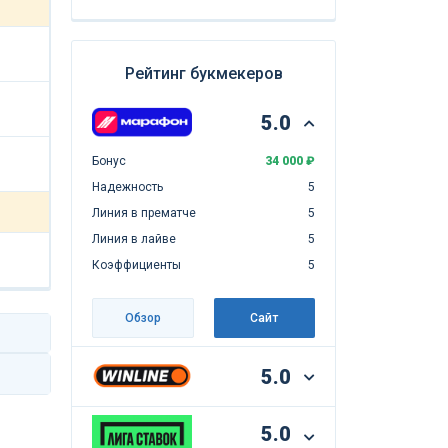
Рейтинг букмекеров
5.0
Бонус
34 000 ₽
Надежность
5
Линия в прематче
5
Линия в лайве
5
Коэффициенты
5
Обзор
Сайт
5.0
5.0