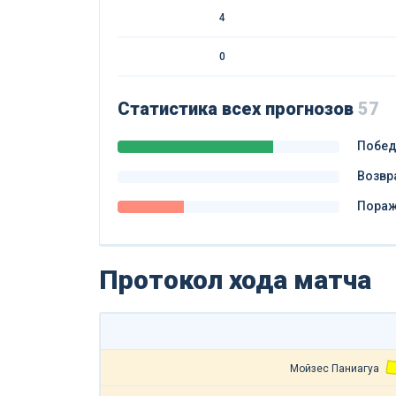
4
0
Статистика всех прогнозов
57
Побе
Возвр
Пора
Протокол хода матча
Мойзес Паниагуа