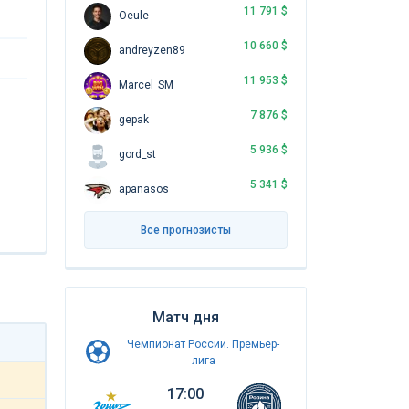
11 791 $
Oeule
10 660 $
andreyzen89
11 953 $
Marcel_SM
7 876 $
gepak
5 936 $
gord_st
5 341 $
apanasos
Все прогнозисты
Матч дня
Чемпионат России. Премьер-
лига
17:00