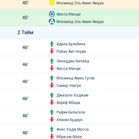
40'
Мохамед Эль Амин Амура
Аисса Манди
45'
Мохамед Эль Амин Амура
2 Тайм
Адиль Бульбина
46'
Райан Аит Ноури
Зинеддин Белаид
46'
Аисса Манди
Мохамед Амин Тугаи
46'
Самир Чергуи
Джаоуэн Хаджам
46'
Ахреф Абада
Рафик Бельгали
46'
Хишам Будауи
Анис Хадж Мусса
46'
Ибрагим Маза