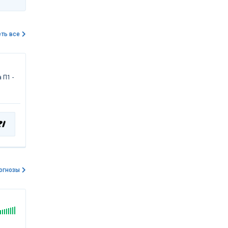
ть все
 П1 -
огнозы