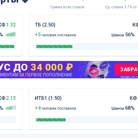
Сумма всех ставок
Ср. ставка 3.7% от
КФ
1.32
ТБ (2.50)
К
%
+5
56%
чел
овек
поставили
Шансы
УС ДО
34 000 ₽
ЗАБРА
ИЕНТАМ ЗА ПЕРВОЕ ПОПОЛНЕНИЕ
Реклама. 18+, m
КФ
2.13
ИТБ1 (1.50)
КФ
%
+4
68%
чел
овек
поставили
Шансы