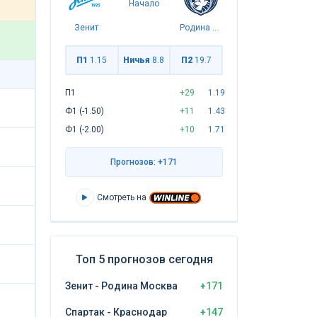
Начало
Зенит
Родина Москва
П1
1.15
Ничья
8.8
П2
19.7
П1
+29
1.19
Ф1 (-1.50)
+11
1.43
Ф1 (-2.00)
+10
1.71
Прогнозов: +171
Смотреть на
Топ 5 прогнозов сегодня
Зенит - Родина Москва
+171
Спартак - Краснодар
+147