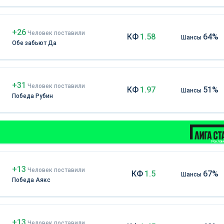
+26
Чел
овек
поставили
КФ
1.58
64%
Шансы
Обе забьют Да
+31
Чел
овек
поставили
КФ
1.97
51%
Шансы
Победа Рубин
Реклама
+13
Чел
овек
поставили
КФ
1.5
67%
Шансы
Победа Аякс
+13
Чел
овек
поставили