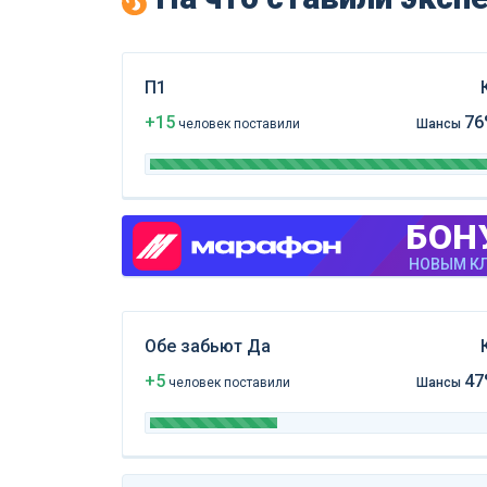
П1
+15
76
чел
овек
поставили
Шансы
БОН
НОВЫМ КЛ
Обе забьют Да
+5
47
чел
овек
поставили
Шансы