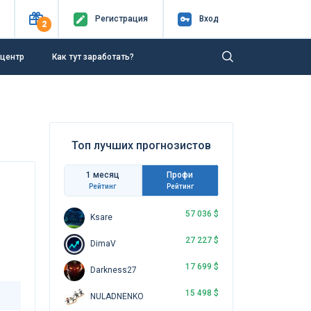
Регистр
ация
Вход
2
-центр
Как тут заработать?
Топ лучших прогнозистов
1 месяц
Профи
Рейтинг
Рейтинг
57 036 $
Ksare
27 227 $
DimaV
17 699 $
Darkness27
15 498 $
NULADNENKO