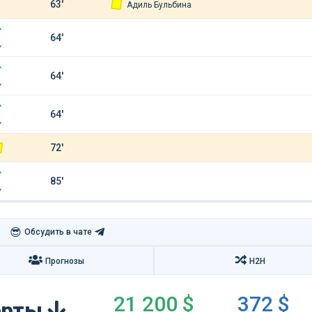
63'
Адиль Бульбина
64'
64'
64'
72'
85'
😎
Обсудить в чате
Прогнозы
H2H
21 200 $
372 $
перты