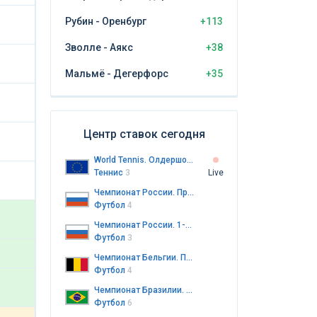
Рубин - Оренбург
+113
Зволле - Аякс
+38
Мальмё - Дегерфорс
+35
Центр ставок сегодня
World Tennis. Олдершот. Женщины. Квалификация
Теннис
3
Live
Чемпионат России. Премьер-лига
Футбол
4
Чемпионат России. 1-я лига
Футбол
3
Чемпионат Бельгии. Премьер-лига
Футбол
4
Чемпионат Бразилии. Серия A
Футбол
6