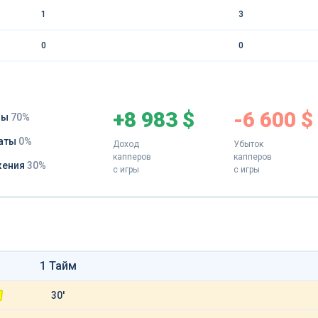
1
3
0
0
+8 983 $
-6 600 $
ды
70%
аты
0%
Доход
Убыток
капперов
капперов
жения
30%
с игры
с игры
1 Тайм
30'