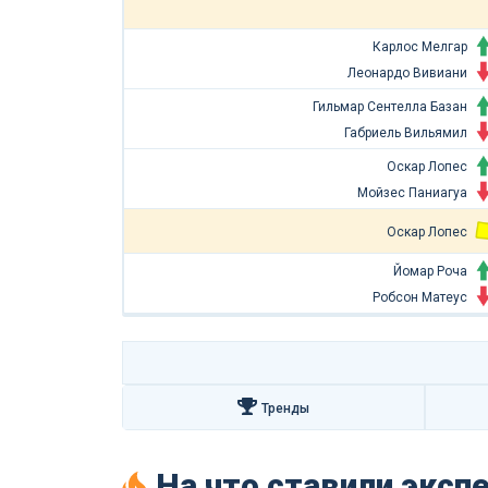
Карлос Мелгар
Леонардо Вивиани
Гильмар Сентелла Базан
Габриель Вильямил
Оскар Лопес
Мойзес Паниагуа
Оскар Лопес
Йомар Роча
Робсон Матеус
Тренды
На что ставили экс