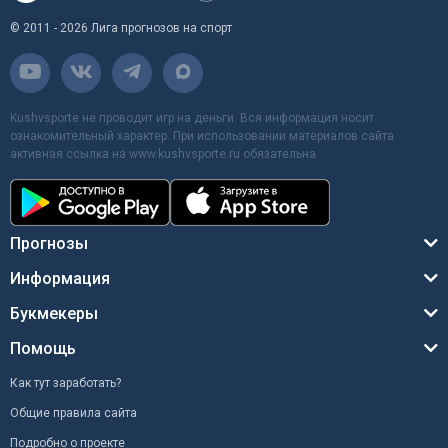
© 2011 - 2026 Лига прогнозов на спорт
Kushvsporte не проводит игр на деньги. Вся информация носит
ознакомительный характер. При использовании материалов сайта
активная ссылка на www.kushvsporte.ru обязательна
Прогнозы
Информация
Букмекеры
Помощь
Как тут заработать?
Общие правила сайта
Подробно о проекте