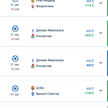
Реал Мадрид
400 $
01 авг.
+716 $
Фиорентина
Live
Динамо Махачкала
400 $
01 авг.
+832 $
Локомотив
Live
Динамо Махачкала
400 $
01 авг.
400 $
Локомотив
Live
ЦСКА
400 $
+720 $
Крылья Советов
01 авг.