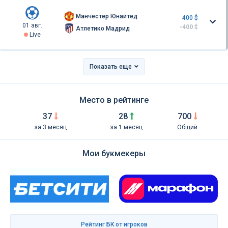
Манчестер Юнайтед
400 $
01 авг.
-400 $
Атлетико Мадрид
Live
Показать еще
Место в рейтинге
37
28
700
за 3 месяц
за 1 месяц
Общий
Мои букмекеры
Рейтинг БК от игроков