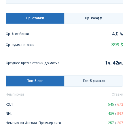
Ср. ставки
Ср. коэфф.
4,0 %
Ср. % от банка
399 $
Ср. сумма ставки
1ч. 42м.
Среднее время ставки до матча
Топ-5 лиг
Топ-5 рынков
Чемпионат
Ставки
КХЛ
545
/
672
NHL
439
/
592
Чемпионат Англии. Премьер-лига
257
/
207