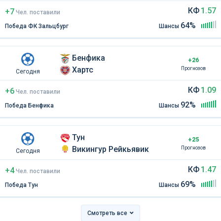
КФ
1.57
+7
Чел
.
поставили
64%
Победа ФК Зальцбург
Шансы
Бенфика
+26
Хартс
Прогнозов
Сегодня
КФ
1.09
+6
Чел
.
поставили
92%
Победа Бенфика
Шансы
Тун
+25
Викингур Рейкьявик
Прогнозов
Сегодня
КФ
1.47
+4
Чел
.
поставили
69%
Победа Тун
Шансы
Смотреть все