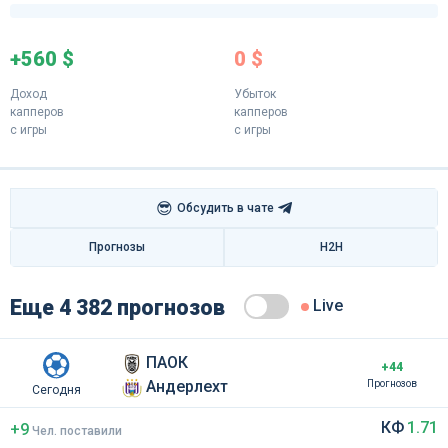
+560 $
0 $
Доход
Убыток
капперов
капперов
с игры
с игры
😎
Обсудить в чате
Прогнозы
H2H
Еще 4 382 прогнозов
Live
ПАОК
+44
Андерлехт
Прогнозов
Сегодня
КФ
1.71
+9
Чел
.
поставили