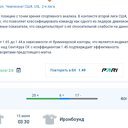
ол
.
Чемпионат США. USL. 2-я лига
 позицию с точки зрения спортивного анализа. В контексте второй лиги США,
 что позволяет классифицировать команду как одного из лидеров дивизион
мные показатели, что свидетельствует о её относительной слабости на данн
1.65 до 1.44 в зависимости от букмекерской конторы, что является индика
 над Сент-Круа СК с коэффициентом 1.45 подтверждает эффективность
аворитами предстоящего матча.
Повторить в БК
1.49
льтат
2:0
20 +
6 =
17 -
ROI 
15 июля
Иронбоунд
03:30