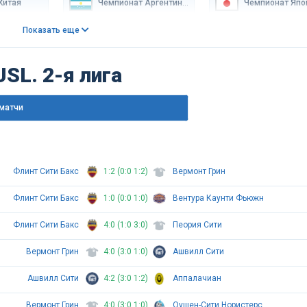
Китая
Чемпионат Аргентины. Примера дивизион
Чемпионат Японии. Второй 
Показать еще
Японии
Чемпионат Казахстана
Чемпионат Беларуси. Высш
SL. 2-я лига
 Первая лига
Чемпионат Украины. Премьер-лига
Чемпионат Бразилии. С
и. Суперлига
Чемпионат Швеции. Аллсвенскан
Чемпионат Уру
матчи
США. MLS
Чемпионат Литвы. Премьер-лига
Чемпионат Бельгии. Прем
и. Высшая лига
Чемпионат Канады. Премьер-лига
Чемпионат США
Флинт Сити Бакс
1:2 (0:0 1:2)
Вермонт Грин
Флинт Сити Бакс
1:0 (0:0 1:0)
Вентура Каунти Фьюжн
Флинт Сити Бакс
4:0 (1:0 3:0)
Пеория Сити
Вермонт Грин
4:0 (3:0 1:0)
Ашвилл Сити
Ашвилл Сити
4:2 (3:0 1:2)
Аппалачиан
Вермонт Грин
4:0 (3:0 1:0)
Оушен-Сити Нористерс