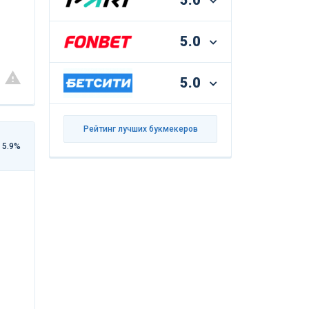
5.0
5.0
5.0
Рейтинг лучших букмекеров
 5.9%