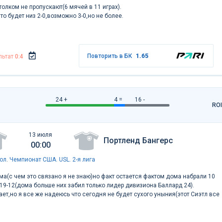
лком не пропускают(6 мячей в 11 играх).
о будет низ 2-0,возможно 3-0,но не более.
Повторить в БК
1.65
льтат
0:4
24 +
4 =
16 -
ROI
13 июля
Портленд Бангерс
00:00
ол
.
Чемпионат США. USL. 2-я лига
а(с чем это связано я не знаю)но факт остается фактом дома набрали 10
19-12(дома больше них забил только лидер дивизиона Баллард 24).
ет,но я все же надеюсь что сегодня не будет сухого уныния(этот Сиэтл все