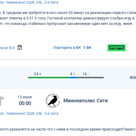
ол
.
Чемпионат США. USL. 2-я лига
 В среднем им требуется всего около 50 минут на реализацию первого голе
ает отметку в 0.51.5 гола. Гостевой коллектив демонстрирует слабую игру в
ет, что команда стабильно пропускает как минимум один мяч за игру, имея
Повторить в БК
1.64
льтат
0:3
24 +
4 =
16 -
ROI
13 июля
Миннеаполис Сити
00:00
ол
.
Чемпионат США. USL. 2-я лига
росто развалится на части что с ними в последнее время происходит(Чикаго 