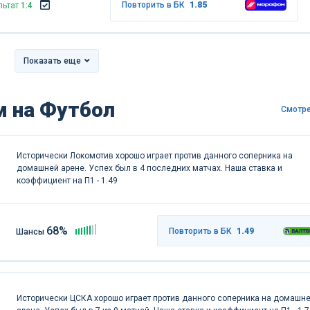
Повторить в БК
1.85
льтат
1:4
Показать еще
м на Футбол
Смотре
Исторически Локомотив хорошо играет против данного соперника на
домашней арене. Успех был в 4 последних матчах. Наша ставка и
коэффициент на П1 - 1.49
68%
Повторить в БК
1.49
Шансы
Исторически ЦСКА хорошо играет против данного соперника на домашн