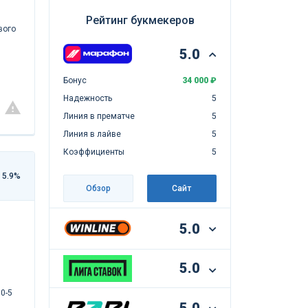
Рейтинг букмекеров
вого
5.0
Бонус
34 000 ₽
Надежность
5
Линия в прематче
5
Линия в лайве
5
Коэффициенты
5
 5.9%
Обзор
Сайт
5.0
5.0
0-5