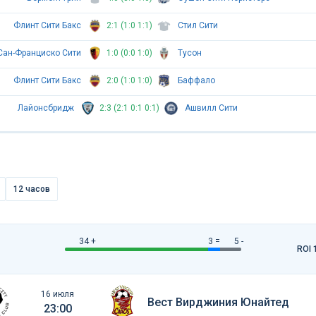
Флинт Сити Бакс
2:1 (1:0 1:1)
Стил Сити
Сан-Франциско Сити
1:0 (0:0 1:0)
Тусон
Флинт Сити Бакс
2:0 (1:0 1:0)
Баффало
Лайонсбридж
2:3 (2:1 0:1 0:1)
Ашвилл Сити
12 часов
34 +
3 =
5 -
ROI 
16 июля
Вест Вирджиния Юнайтед
23:00