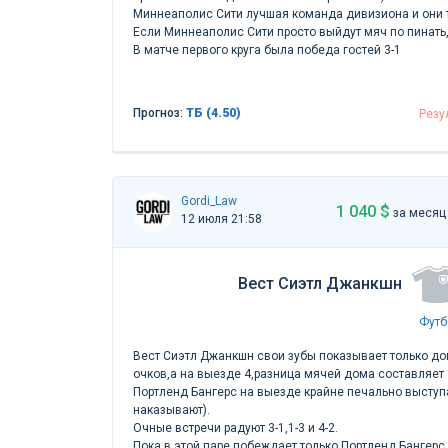
Миннеаполис Сити лучшая команда дивизиона и они то
Если Миннеаполис Сити просто выйдут мяч по пинать,т
В матче первого круга была победа гостей 3-1
Прогноз:
ТБ (4.50)
Резу
Gordi_Law
1 040 $
за месяц
12 июля 21:58
Вест Сиэтл Джанкшн
Футб
Вест Сиэтл Джанкшн свои зубы показывает только дом
очков,а на выезде 4,разница мячей дома составляет 
Портленд Бангерс на выезде крайне печально выступа
наказывают).
Очные встречи радуют 3-1,1-3 и 4-2.
Пока в этой паре побеждает только Портленд Бангерс.