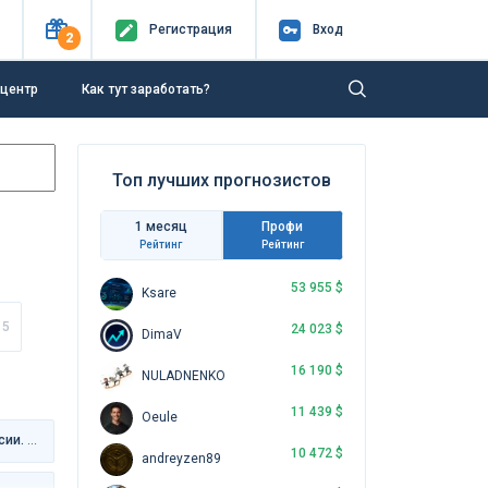
Регистр
ация
Вход
2
-центр
Как тут заработать?
Топ лучших прогнозистов
1 месяц
Профи
Рейтинг
Рейтинг
53 955 $
Ksare
15
24 023 $
DimaV
16 190 $
NULADNENKO
11 439 $
Oeule
я лига
10 472 $
andreyzen89