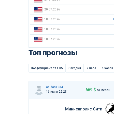
20.07.2026
18.07.2026
18.07.2026
18.07.2026
Топ прогнозы
Коэффициент от 1.85
Сегодня
2 часа
6 часов
adidas1234
669 $
за месяц
16 июля 22:23
Миннеаполис Сити