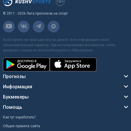
18+
© 2011 - 2026 Лига прогнозов на спорт
Kushvsporte не проводит игр на деньги. Вся информация носит
ознакомительный характер. При использовании материалов сайта
активная ссылка на www.kushvsporte.ru обязательна
Прогнозы
Информация
Букмекеры
Помощь
Как тут заработать?
Общие правила сайта