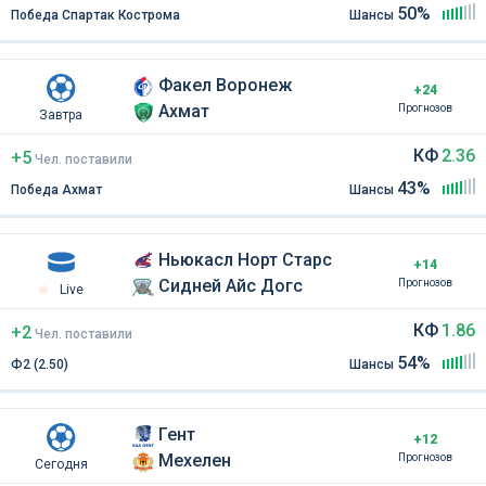
50%
Победа Спартак Кострома
Шансы
Факел Воронеж
+24
Ахмат
Прогнозов
Завтра
КФ
2.36
+5
Чел
.
поставили
43%
Победа Ахмат
Шансы
Ньюкасл Норт Старс
+14
Сидней Айс Догс
Прогнозов
Live
КФ
1.86
+2
Чел
.
поставили
54%
Ф2 (2.50)
Шансы
Гент
+12
Мехелен
Прогнозов
Сегодня