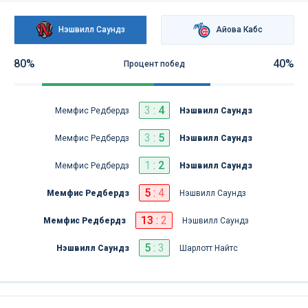
Нэшвилл Саундз
Айова Кабс
80%
40%
Процент побед
3
:
4
Мемфис Редбердз
Нэшвилл Саундз
3
:
5
Мемфис Редбердз
Нэшвилл Саундз
1
:
2
Мемфис Редбердз
Нэшвилл Саундз
5
:
4
Мемфис Редбердз
Нэшвилл Саундз
13
:
2
Мемфис Редбердз
Нэшвилл Саундз
5
:
3
Нэшвилл Саундз
Шарлотт Найтс