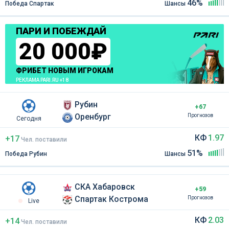
46%
Победа Спартак
Шансы
ПАРИ И ПОБЕЖДАЙ
20 000₽
ФРИБЕТ НОВЫМ ИГРОКАМ
РЕКЛАМА PARI.RU +18
Рубин
+67
Оренбург
Прогнозов
Сегодня
КФ
1.97
+17
Чел
.
поставили
51%
Победа Рубин
Шансы
СКА Хабаровск
+59
Спартак Кострома
Прогнозов
Live
КФ
2.03
+14
Чел
.
поставили