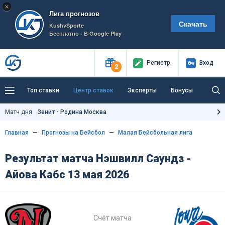
×
Лига прогнозов
Скачать
KushvSporte
Бесплатно - В Google Play
Регистр
.
Вход
2
Топ ставки
Центр ставок
Эксперты
Бонусы
Тренды
Букмекеры
Пресс-центр
Матч дня
Зенит - Родина Москва
Как тут заработать?
Главная
Прогнозы на Бейсбол
Малая Бейсбольная лига
Результат матча Нэшвилл Саундз -
Айова Кабс 13 мая 2026
Счёт матча