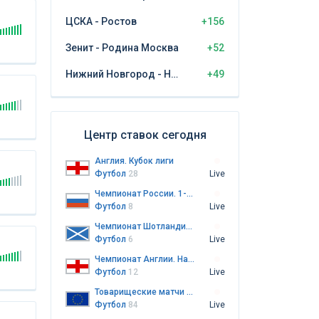
ЦСКА - Ростов
+156
Зенит - Родина Москва
+52
Нижний Новгород - Нефтехимик
+49
Центр ставок сегодня
Англия. Кубок лиги
Футбол
28
Live
Чемпионат России. 1-я лига
Футбол
8
Live
Чемпионат Шотландии. Премьер-лига
Футбол
6
Live
Чемпионат Англии. Национальная лига
Футбол
12
Live
Товарищеские матчи клубов
Футбол
84
Live