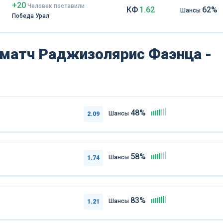
+20
Чел
овек
поставили
КФ
1.62
62%
Шансы
Победа Урал
 матч Раджизолярис Фаэнца -
48%
Шансы
2.09
58%
Шансы
1.74
83%
Шансы
1.21