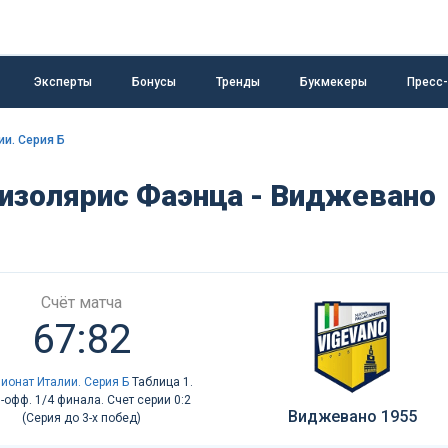
Эксперты
Бонусы
Тренды
Букмекеры
Пресс
и. Серия Б
изолярис Фаэнца - Виджевано
Счёт матча
67:82
ионат Италии. Серия Б
Таблица 1.
-офф. 1/4 финала. Счет серии 0:2
Виджевано 1955
(Серия до 3-х побед)