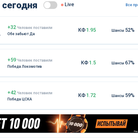
 сегодня
Live
Все пр
+32
Чел
овек
поставили
КФ
1.95
52%
Шансы
Обе забьют Да
+59
Чел
овек
поставили
КФ
1.5
67%
Шансы
Победа Локомотив
+42
Чел
овек
поставили
КФ
1.72
59%
Шансы
Победа ЦСКА
Рекл