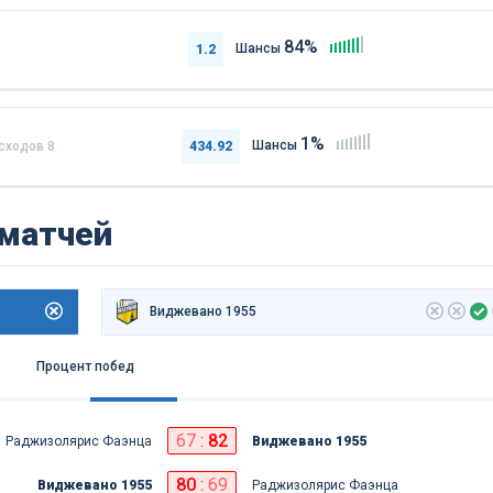
84%
Шансы
1.2
1%
Шансы
исходов
8
434.92
 матчей
Виджевано 1955
Процент побед
67
:
82
Раджизолярис Фаэнца
Виджевано 1955
80
:
69
Виджевано 1955
Раджизолярис Фаэнца