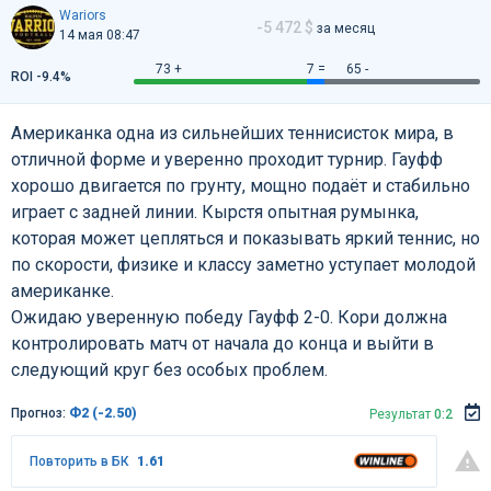
Wariors
-5 472 $
за месяц
14 мая 08:47
73 +
7 =
65 -
ROI -9.4%
Американка одна из сильнейших теннисисток мира, в
отличной форме и уверенно проходит турнир. Гауфф
хорошо двигается по грунту, мощно подаёт и стабильно
играет с задней линии. Кырстя опытная румынка,
которая может цепляться и показывать яркий теннис, но
по скорости, физике и классу заметно уступает молодой
американке.
Ожидаю уверенную победу Гауфф 2-0. Кори должна
контролировать матч от начала до конца и выйти в
следующий круг без особых проблем.
Прогноз:
Ф2 (-2.50)
Результат
0:2
Повторить в БК
1.61