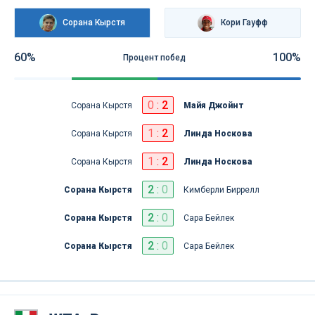
Сорана Кырстя
Кори Гауфф
60%
100%
Процент побед
0
:
2
Сорана Кырстя
Майя Джойнт
1
:
2
Сорана Кырстя
Линда Носкова
1
:
2
Сорана Кырстя
Линда Носкова
2
:
0
Сорана Кырстя
Кимберли Биррелл
2
:
0
Сорана Кырстя
Сара Бейлек
2
:
0
Сорана Кырстя
Сара Бейлек