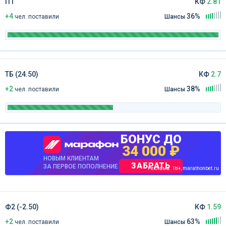
П1
КФ
2.81
+4
36%
чел
.
поставили
Шансы
ТБ (24.50)
КФ
2.7
+2
38%
чел
.
поставили
Шансы
БОНУС ДО
34 000 ₽
НОВЫМ КЛИЕНТАМ
ЗАБРАТЬ
ЗА ПЕРВОЕ ПОПОЛНЕНИЕ
Реклама. 18+, marathonbet.ru
Ф2 (-2.50)
КФ
1.59
+2
63%
чел
.
поставили
Шансы