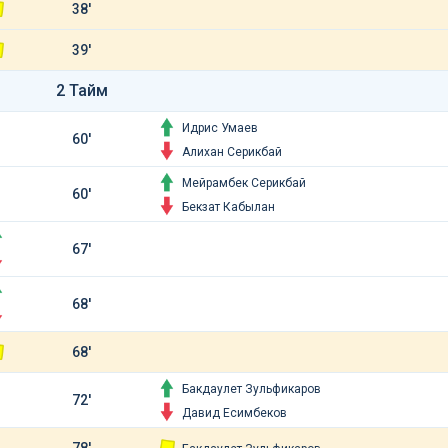
38'
39'
2 Тайм
Идрис Умаев
60'
Алихан Серикбай
Мейрамбек Серикбай
60'
Бекзат Кабылан
67'
68'
68'
Бакдаулет Зульфикаров
72'
Давид Есимбеков
78'