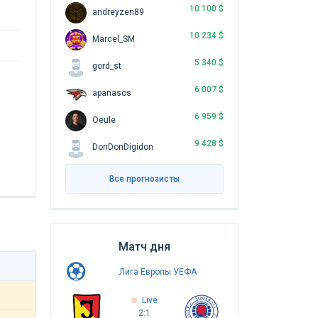
10 100 $
andreyzen89
10 234 $
Marcel_SM
5 340 $
gord_st
6 007 $
apanasos
6 959 $
Oeule
9 428 $
DonDonDigidon
Все прогнозисты
Матч дня
Лига Европы УЕФА
Live
2:1