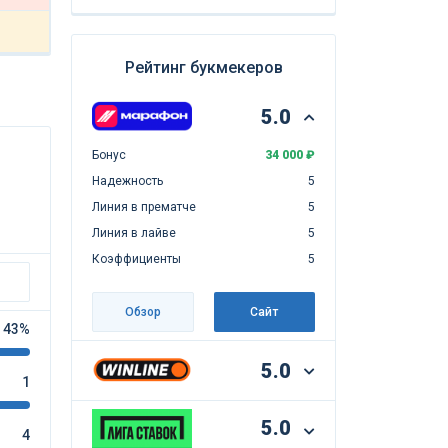
Рейтинг букмекеров
5.0
Бонус
34 000 ₽
Надежность
5
Линия в прематче
5
Линия в лайве
5
Коэффициенты
5
Обзор
Сайт
43%
5.0
1
5.0
4