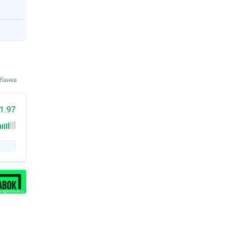
 банка
1.97
 ligastavok.ru