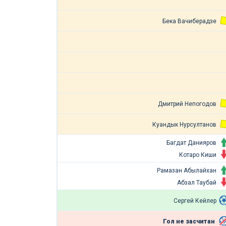
Бека Вачиберадзе
Дмитрий Непогодов
Куандык Нурсултанов
Багдат Данияров
Котаро Киши
Рамазан Абылайхан
Абзал Таубай
Сергей Кейлер
Гол не засчитан