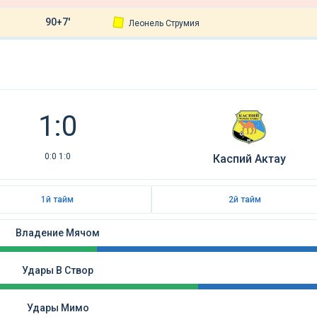
90+7'
Леонель Струмия
1:0
0:0 1:0
Каспий Актау
1й тайм
2й тайм
Владение Мячом
Удары В Створ
Удары Мимо