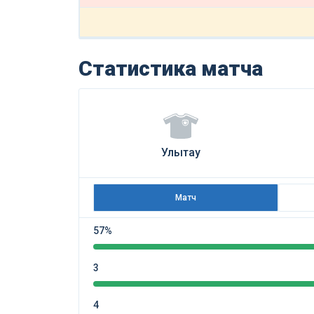
Статистика матча
Улытау
Матч
57%
3
4