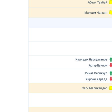
Абзал Таубай
Максим Чалкин
Куандык Нурсултанов
Артур Буньон
Ринат Сериккул
Хироки Харада
Саги Маликайдар