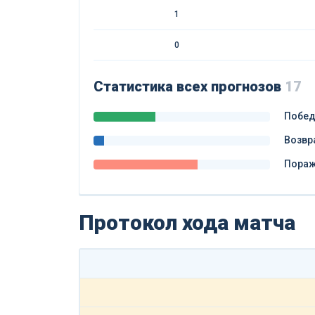
1
0
Статистика всех прогнозов
17
Побе
Возвр
Пора
Протокол хода матча