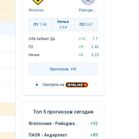
Ягеллония
Рейнджерс
Ничья
П1
1.66
П2
5.67
3.64
Обе забьют Да
+10
1.7
П2
+9
2.43
Ничья
+8
3.23
Прогнозов: +91
Смотреть на
Топ 5 прогнозов сегодня
Ягеллония - Рейнджерс
+92
ПАОК - Андерлехт
+89