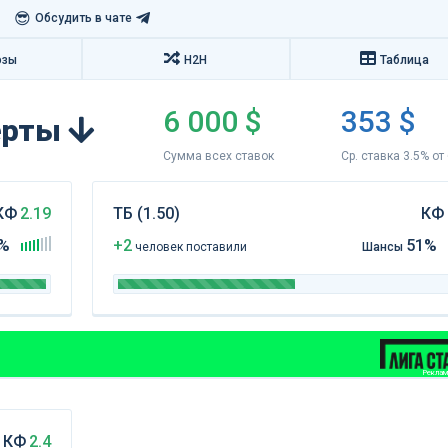
😎
Обсудить в чате
озы
H2H
Таблица
6 000 $
353 $
перты
Сумма всех ставок
Ср. ставка 3.5% от
КФ
2.19
ТБ (1.50)
КФ
%
+2
51%
чел
овек
поставили
Шансы
Реклама
КФ
2.4