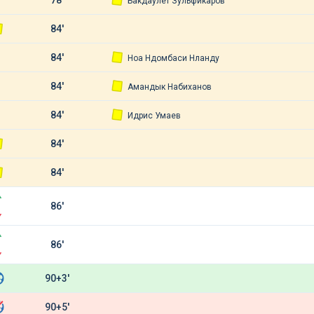
Бакдаулет Зульфикаров
84'
84'
Ноа Ндомбаси Нланду
84'
Амандык Набиханов
84'
Идрис Умаев
84'
84'
86'
86'
90+3'
90+5'