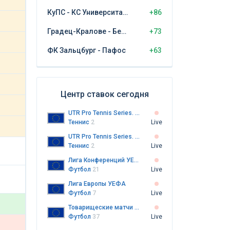
КуПС - КС Университатя Крайова
+86
Градец-Кралове - Бешикташ
+73
ФК Зальцбург - Пафос
+63
Центр ставок сегодня
UTR Pro Tennis Series. Оберн
Теннис
2
Live
UTR Pro Tennis Series. Оберн. Женщины
Теннис
2
Live
Лига Конференций УЕФА
Футбол
21
Live
Лига Европы УЕФА
Футбол
7
Live
Товарищеские матчи клубов
Футбол
37
Live