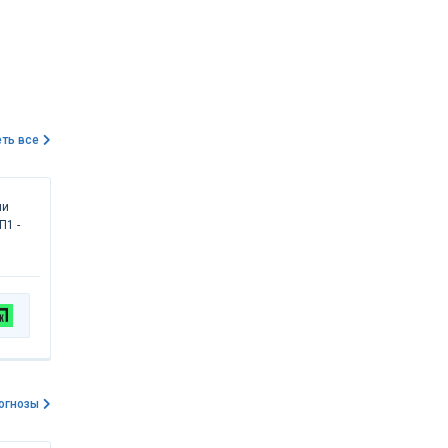
ть все
ли
П1 -
огнозы