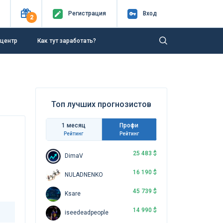
Регистр
ация
Вход
2
-центр
Как тут заработать?
Топ лучших прогнозистов
1 месяц
Профи
Рейтинг
Рейтинг
25 483 $
DimaV
16 190 $
NULADNENKO
45 739 $
Ksare
14 990 $
iseedeadpeople