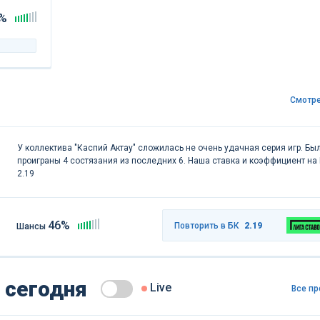
%
Смотре
У коллектива "Каспий Актау" сложилась не очень удачная серия игр. Бы
проиграны 4 состязания из последних 6. Наша ставка и коэффициент на 
2.19
46%
Повторить в БК
2.19
Шансы
 сегодня
Live
Все пр