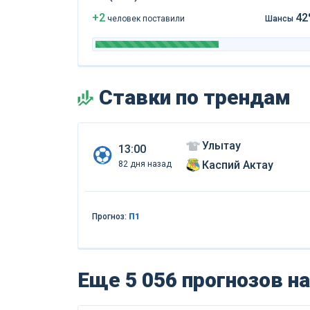
+2
42
чел
овек
поставили
Шансы
Ставки по трендам
Улытау
13:00
Каспий Актау
82 дня назад
Прогноз:
П1
Еще 5 056 прогнозов
на