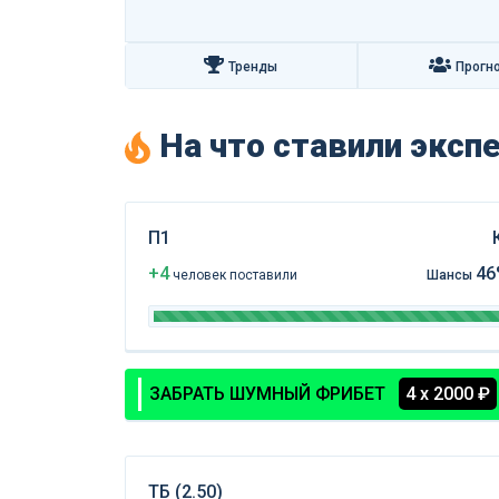
Тренды
Прогн
На что ставили экс
П1
+4
46
чел
овек
поставили
Шансы
ЗАБРАТЬ ШУМНЫЙ ФРИБЕТ
4 х 2000 ₽
ТБ (2.50)