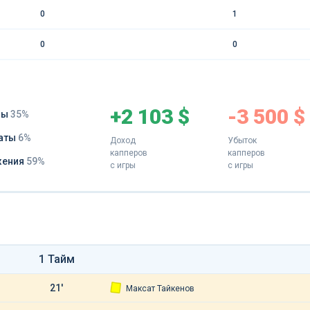
0
1
0
0
+2 103 $
-3 500 $
ды
35%
аты
6%
Доход
Убыток
капперов
капперов
жения
59%
с игры
с игры
1 Тайм
21'
Максат Тайкенов