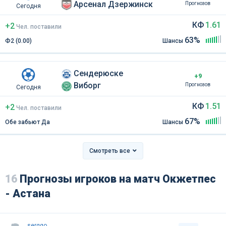
Арсенал Дзержинск
Прогнозов
Сегодня
КФ
1.61
+2
Чел
.
поставили
63%
Ф2 (0.00)
Шансы
Сендерюске
+9
Виборг
Прогнозов
Сегодня
КФ
1.51
+2
Чел
.
поставили
67%
Обе забьют Да
Шансы
Смотреть все
16
Прогнозы игроков на матч Окжетпес
- Астана
serggo