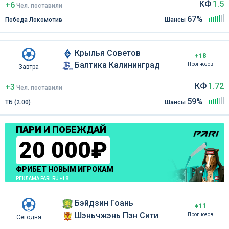
КФ
1.5
+6
Чел
.
поставили
67%
Победа Локомотив
Шансы
Крылья Советов
+18
Балтика Калининград
Прогнозов
Завтра
КФ
1.72
+3
Чел
.
поставили
59%
ТБ (2.00)
Шансы
ПАРИ И ПОБЕЖДАЙ
20 000₽
ФРИБЕТ НОВЫМ ИГРОКАМ
РЕКЛАМА PARI.RU +18
Бэйдзин Гоань
+11
Шэньчжэнь Пэн Сити
Прогнозов
Сегодня