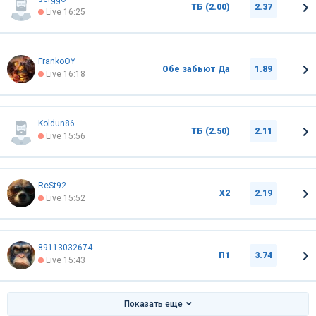
ТБ (2.00)
2.37
Live 16:25
FrankoOY
Обе забьют Да
1.89
Live 16:18
Koldun86
ТБ (2.50)
2.11
Live 15:56
ReSt92
Х2
2.19
Live 15:52
89113032674
П1
3.74
Live 15:43
Показать еще