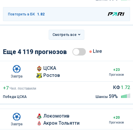
Повторить в БК
1.82
Смотреть все
Еще 4 119 прогнозов
Live
ЦСКА
+23
Ростов
Прогнозов
Завтра
КФ
1.72
+7
Чел
.
поставили
59%
Победа ЦСКА
Шансы
Локомотив
+20
Акрон Тольятти
Прогнозов
Завтра