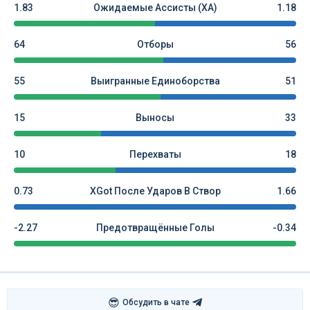
1.83
Ожидаемые Ассисты (xA)
1.18
64
Отборы
56
55
Выигранные Единоборства
51
15
Выносы
33
10
Перехваты
18
0.73
XGot После Ударов В Створ
1.66
-2.27
Предотвращённые Голы
-0.34
😎
Обсудить в чате