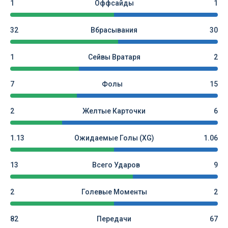
1
Оффсайды
1
32
Вбрасывания
30
1
Сейвы Вратаря
2
7
Фолы
15
2
Желтые Карточки
6
1.13
Ожидаемые Голы (xG)
1.06
13
Всего Ударов
9
2
Голевые Моменты
2
82
Передачи
67