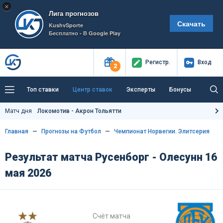
×
Лига прогнозов
Скачать
KushvSporte
Бесплатно - В Google Play
Регистр
.
Вход
2
Топ ставки
Центр ставок
Эксперты
Бонусы
Тренды
Букмекеры
Пресс-центр
Матч дня
Локомотив - Акрон Тольятти
Как тут заработать?
Главная
Прогнозы на Футбол
Чемпионат Норвегии. Элитсерия
Результат матча Русенборг - Олесунн 16
мая 2026
Счёт матча