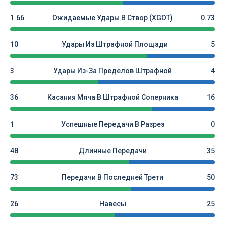
1.66
Ожидаемые Удары В Створ (xGOT)
0.73
10
Удары Из Штрафной Площади
5
3
Удары Из-За Пределов Штрафной
4
36
Касания Мяча В Штрафной Соперника
16
1
Успешные Передачи В Разрез
0
48
Длинные Передачи
35
73
Передачи В Последней Трети
50
26
Навесы
25