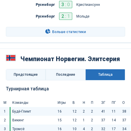
3
:
0
Русенборг
Кристиансунн
2
:
1
Русенборг
Мольде
Больше статистики
Чемпионат Норвегии. Элитсерия
Предстоящие
Последниe
Таблица
Турнирная таблица
М
Команды
Игры
В
Н
П
ЗГ
ПГ
О
1
Будё-Глимт
16
12
2
2
41
11
38
2
Викинг
15
12
1
2
37
14
37
3
Тромсё
16
10
4
2
32
17
34