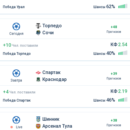
62%
Победа Урал
Шансы
Торпедо
+48
Сочи
Прогнозов
Сегодня
КФ
2.54
+10
Чел
.
поставили
40%
Победа Торпедо
Шансы
Спартак
+39
Краснодар
Прогнозов
Завтра
КФ
2.19
+4
Чел
.
поставили
46%
Победа Спартак
Шансы
Шинник
+38
Арсенал Тула
Прогнозов
Live