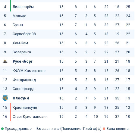
4
Лиллестрём
15
8
1
6
22
18
25
5
Мольде
15
7
3
5
28
22
24
6
Бранн
16
7
1
8
33
27
22
7
Сарпсборг 08
15
6
4
5
18
19
22
8
Хам-Кам
15
6
3
6
23
26
21
9
Волеренга
15
6
2
7
22
27
20
Русенборг
15
5
3
7
21
21
18
11
КФУМ-Камератене
16
5
3
8
18
26
18
12
Фредрикстад
15
5
2
8
16
27
17
13
Саннефьорд
16
4
3
9
13
22
15
Олесунн
15
2
7
6
21
35
13
15
Кристиансунн
15
3
3
9
13
25
12
16
Старт Кристиансанн
16
2
4
10
16
37
10
Проход дальше
Высшая лига (Понижение. Плей-офф)
Зона вылета