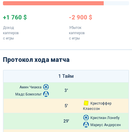
+1 760 $
-2 900 $
Доход
Убыток
капперов
капперов
с игры
с игры
Протокол хода матча
1 Тайм
Амин Чиакха
3'
Мадс Бомхольт
Кристоффер
5'
Клаессон
Кристиан Лонебу
29'
Мариус Андерсен