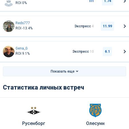
П1
1.74
ROI 0%
Reds777
Экспресс
4
11.99
ROI -13.4%
Gena_G
Экспресс
10
6.1
ROI 9.1%
Показать еще
Статистика личных встреч
Русенборг
Олесунн