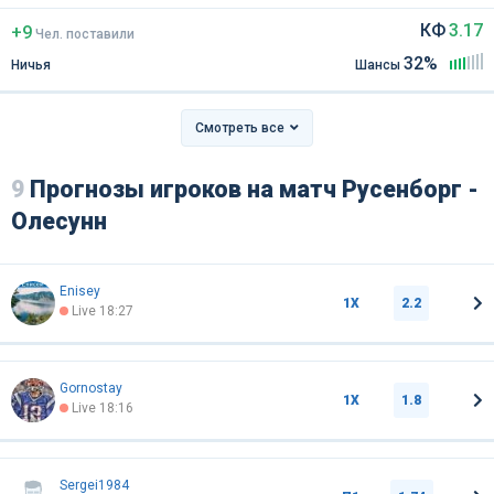
КФ
3.17
+9
Чел
.
поставили
32%
Ничья
Шансы
Смотреть все
9
Прогнозы игроков на матч Русенборг -
Олесунн
Enisey
1Х
2.2
Live 18:27
Gornostay
1Х
1.8
Live 18:16
Sergei1984