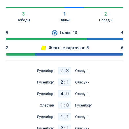
3
1
2
Победы
Ничьи
Победы
9
Голы:
13
4
2
Желтые карточки:
8
6
2
:
3
Русенборг
Олесунн
2
:
1
Русенборг
Олесунн
4
:
0
Русенборг
Олесунн
1
:
0
Олесунн
Русенборг
1 : 1
Русенборг
Олесунн
2
:
1
Русенборг
Олесунн