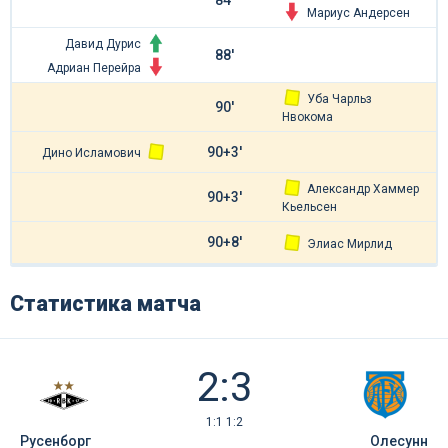
Мариус Андерсен
Давид Дурис
88'
Адриан Перейра
Уба Чарльз
90'
Нвокома
90+3'
Дино Исламович
Александр Хаммер
90+3'
Кьельсен
90+8'
Элиас Мирлид
Статистика матча
2:3
1:1 1:2
Русенборг
Олесунн