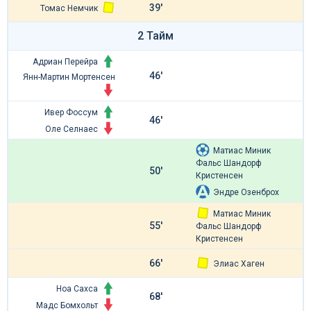
39'
Томас Немчик
2 Тайм
Адриан Перейра
46'
Янн-Мартин Мортенсен
Ивер Фоссум
46'
Оле Селнаес
Матиас Миник
Фальс Шандорф
50'
Кристенсен
Эндре Озенброх
Матиас Миник
55'
Фальс Шандорф
Кристенсен
66'
Элиас Хаген
Ноа Сахса
68'
Мадс Бомхольт