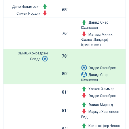
Дино Исламович
68'
Симен Нордли
Давид Снер
Юханссон
76'
Матиас Миник
Фальс Шандорф
Кристенсен
Эмиль Конрадсен
78'
Сеиде
Эндре Озенброх
80'
Давид Снер
Юханссон
Хорхен Хаммер
81'
Эндре Озенброх
Элиас Мирлид
81'
Маркус Хаагенсен
Рид
Кристоффер Нессо
84'