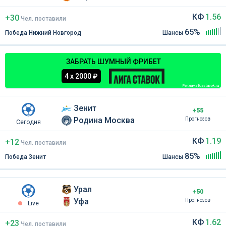
КФ
1.56
+30
Чел
.
поставили
65%
Победа Нижний Новгород
Шансы
ЗАБРАТЬ ШУМНЫЙ ФРИБЕТ
4 х 2000 ₽
Реклама ligastavok.ru
Зенит
+55
Родина Москва
Прогнозов
Сегодня
КФ
1.19
+12
Чел
.
поставили
85%
Победа Зенит
Шансы
Урал
+50
Уфа
Прогнозов
Live
КФ
1.62
+23
Чел
.
поставили