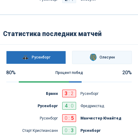
Статистика последних матчей
Русенборг
Олесунн
80%
20%
Процент побед
3
:
2
Бранн
Русенборг
4
:
0
Русенборг
Фредрикстад
0
:
5
Русенборг
Манчестер Юнайтед
0
:
3
Старт Кристиансанн
Русенборг