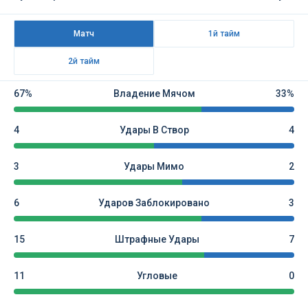
Матч
1й тайм
2й тайм
67%
Владение Мячом
33%
4
Удары В Створ
4
3
Удары Мимо
2
6
Ударов Заблокировано
3
15
Штрафные Удары
7
11
Угловые
0