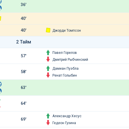
36'
40'
40'
Джорди Томпсон
2 Тайм
Павел Горелов
57'
Дмитрий Рыбчинский
Дамиан Пуэбла
58'
Ренат Голыбин
63'
64'
Александр Хесус
69'
Гедеон Гузина