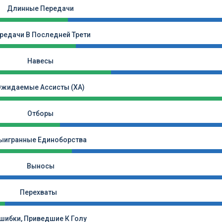
Длинные Передачи
редачи В Последней Трети
Навесы
Ожидаемые Ассисты (xA)
Отборы
ыигранные Единоборства
Выносы
Перехваты
шибки, Приведшие К Голу