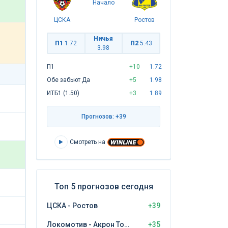
Начало
ЦСКА
Ростов
Ничья
П1
1.72
П2
5.43
3.98
П1
+10
1.72
Обе забьют Да
+5
1.98
ИТБ1 (1.50)
+3
1.89
Прогнозов: +39
Смотреть на
Топ 5 прогнозов сегодня
ЦСКА - Ростов
+39
Локомотив - Акрон Тольятти
+35