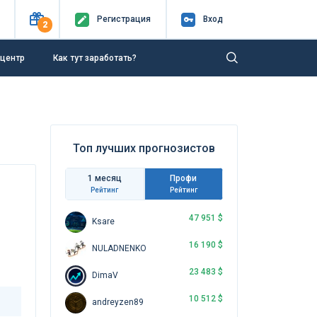
Регистр
ация
Вход
2
-центр
Как тут заработать?
Топ лучших прогнозистов
1 месяц
Профи
Рейтинг
Рейтинг
47 951 $
Ksare
16 190 $
NULADNENKO
23 483 $
DimaV
10 512 $
andreyzen89