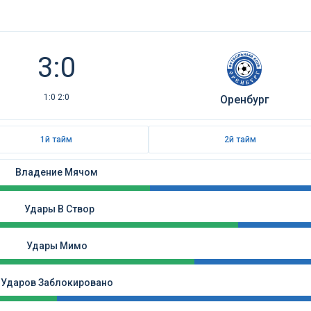
3:0
1:0 2:0
Оренбург
1й тайм
2й тайм
Владение Мячом
Удары В Створ
Удары Мимо
Ударов Заблокировано