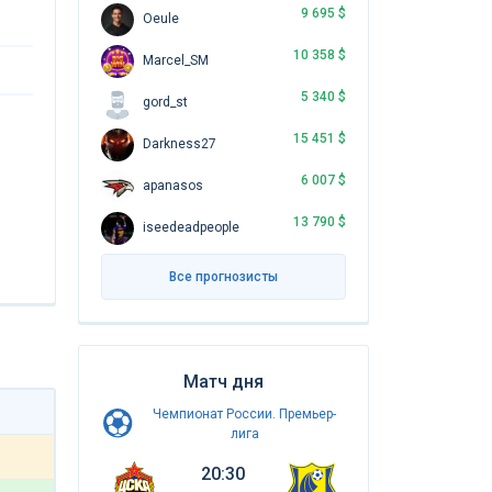
9 695 $
Oeule
10 358 $
Marcel_SM
5 340 $
gord_st
15 451 $
Darkness27
6 007 $
apanasos
13 790 $
iseedeadpeople
Все прогнозисты
Матч дня
Чемпионат России. Премьер-
лига
20:30