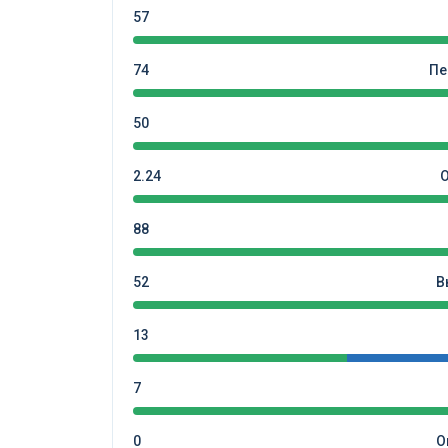
57
74
Пе
50
2.24
88
52
В
13
7
0
О