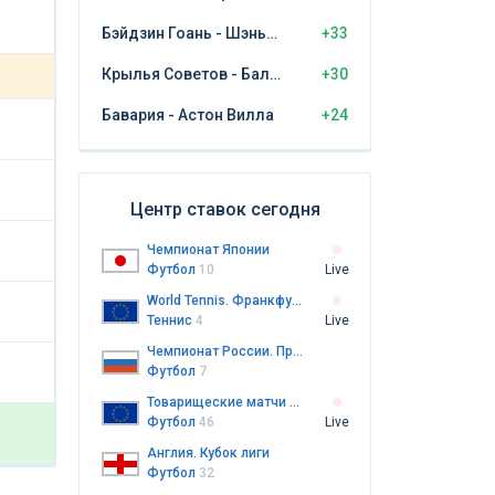
Бэйдзин Гоань - Шэньчжэнь Пэн Сити
+33
Крылья Советов - Балтика Калининград
+30
Бавария - Астон Вилла
+24
Центр ставок сегодня
Чемпионат Японии
Футбол
10
Live
World Tennis. Франкфурт-на-Майне
Теннис
4
Live
Чемпионат России. Премьер-лига
Футбол
7
Товарищеские матчи клубов
Футбол
46
Live
Англия. Кубок лиги
Футбол
32