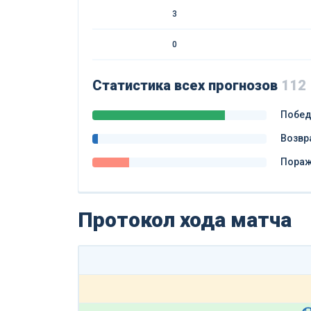
3
0
Статистика всех прогнозов
112
Побе
Возвр
Пора
Протокол хода матча