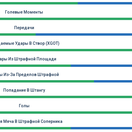
Голевые Моменты
Передачи
аемые Удары В Створ (xGOT)
ары Из Штрафной Площади
ы Из-За Пределов Штрафной
Попадание В Штангу
Голы
я Мяча В Штрафной Соперника