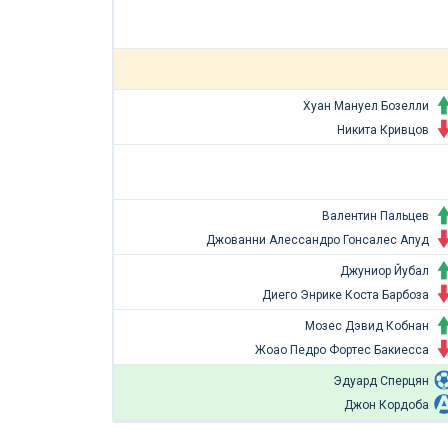
Хуан Мануел Бозелли
Никита Кривцов
Валентин Пальцев
Джованни Алессандро Гонсалес Апуд
Джуниор Йубал
Диего Энрике Коста Барбоза
Мозес Дэвид Кобнан
Жоао Педро Фортес Бакиесса
Эдуард Сперцян
Джон Кордоба