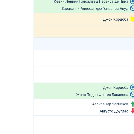
Кевин Ленини Гонсалвеш Перейра де Пина
Джованни Алессандро Гонсалес Апуд
Джон Кордоба
Джон Кордоба
Жоао Педро Фортес Бакиесса
Александр Черников
Августо Доуглас