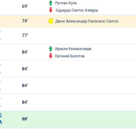
Руслан Куль
69'
Эдуардо Сантос Кейруш
74'
Джон Александер Паласиос Сантос
77'
Иракли Квеквескири
84'
Евгений Болотов
84'
84'
84'
88'