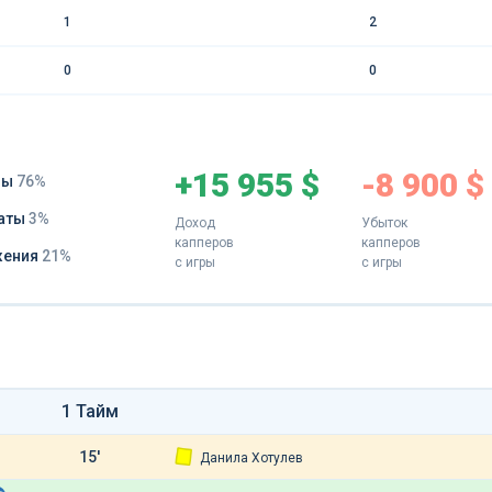
1
2
0
0
+15 955 $
-8 900 $
ды
76%
аты
3%
Доход
Убыток
капперов
капперов
жения
21%
с игры
с игры
1 Тайм
15'
Данила Хотулев