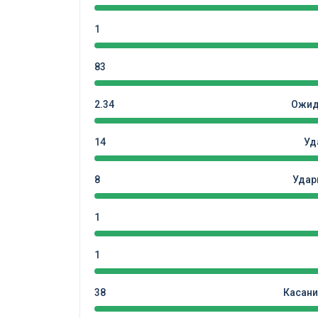
1
83
2.34
Ожид
14
Уд
8
Удар
1
1
38
Касани