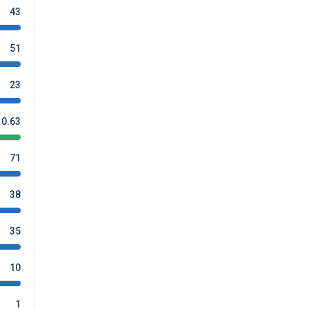
43
51
23
0.63
71
38
35
10
1