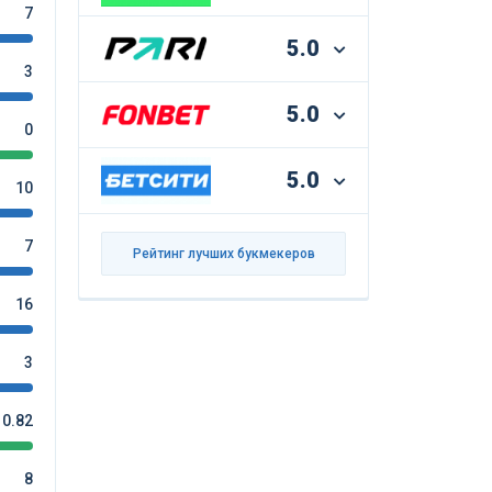
7
5.0
3
5.0
0
5.0
10
7
Рейтинг лучших букмекеров
16
3
0.82
8