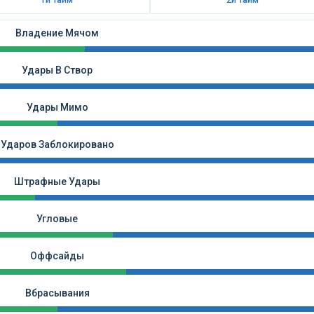
1й тайм
2й тайм
Владение Мячом
Удары В Створ
Удары Мимо
Ударов Заблокировано
Штрафные Удары
Угловые
Оффсайды
Вбрасывания