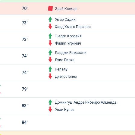
70'
Эрай Кюмарт
Умар Садик
73'
Хард Хьюго Пералес
Тьерри Коррейя
73'
Филип Угринич
Ларджи Рамазани
74'
Луис Риоха
Пепелу
74'
Диего Лопез
79'
Домингуш Андре Рибейро Алмейда
83'
Унаи Нунез
84'