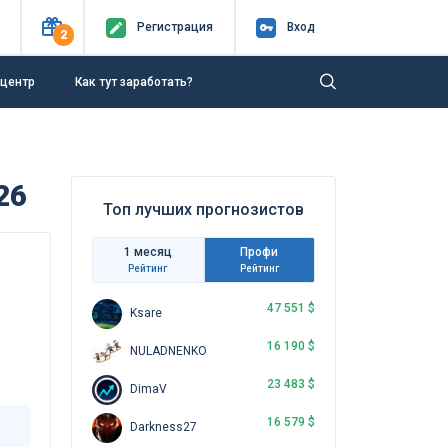
Регистр
ация
Вход
2
-центр
Как тут заработать?
26
Топ лучших прогнозистов
1 месяц
Профи
Рейтинг
Рейтинг
47 551 $
Ksare
16 190 $
NULADNENKO
23 483 $
DimaV
16 579 $
Darkness27