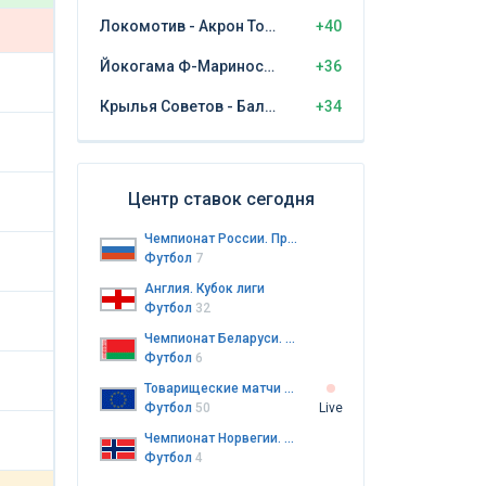
Локомотив - Акрон Тольятти
+40
Йокогама Ф-Маринос - Кашима Антлерс
+36
Крылья Советов - Балтика Калининград
+34
Центр ставок сегодня
Чемпионат России. Премьер-лига
Футбол
7
Англия. Кубок лиги
Футбол
32
Чемпионат Беларуси. Высшая лига
Футбол
6
Товарищеские матчи клубов
Футбол
50
Live
Чемпионат Норвегии. Элитсерия
Футбол
4