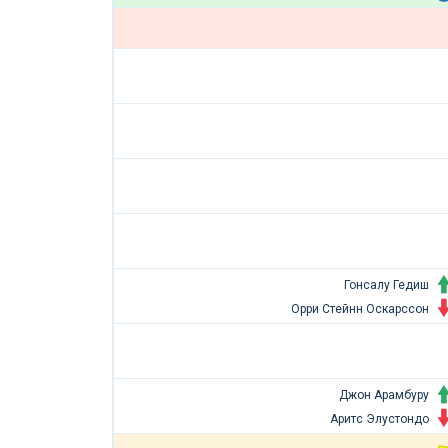
Гонсалу Гедиш
Орри Стейнн Оскарссон
Джон Арамбуру
Аритс Элустондо