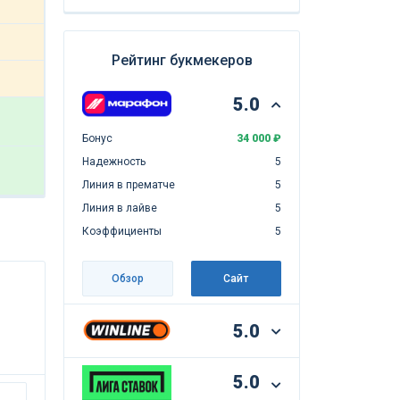
Рейтинг букмекеров
5.0
Бонус
34 000 ₽
Надежность
5
Линия в прематче
5
Линия в лайве
5
Коэффициенты
5
Обзор
Сайт
5.0
5.0