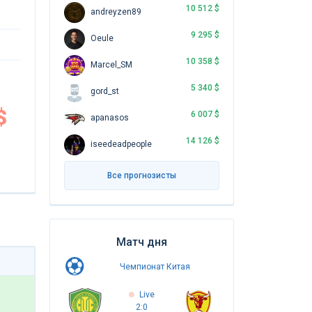
10 512 $
andreyzen89
9 295 $
Oeule
10 358 $
Marcel_SM
5 340 $
gord_st
$
6 007 $
apanasos
14 126 $
iseedeadpeople
Все прогнозисты
Матч дня
Чемпионат Китая
Live
2:0