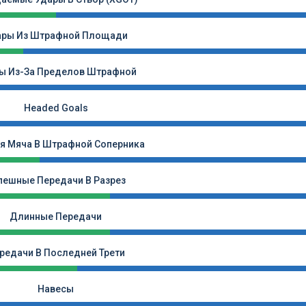
ары Из Штрафной Площади
ы Из-За Пределов Штрафной
Headed Goals
я Мяча В Штрафной Соперника
пешные Передачи В Разрез
Длинные Передачи
редачи В Последней Трети
Навесы