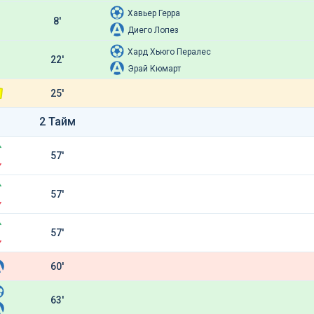
Хавьер Герра
8'
Диего Лопез
Хард Хьюго Пералес
22'
Эрай Кюмарт
25'
2 Тайм
57'
57'
57'
60'
63'