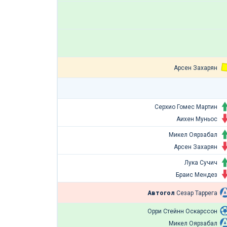
Арсен Захарян
Серхио Гомес Мартин
Аихен Муньос
Микел Оярзабал
Арсен Захарян
Лука Сучич
Браис Мендез
Автогол
Сезар Таррега
Орри Стейнн Оскарссон
Микел Оярзабал