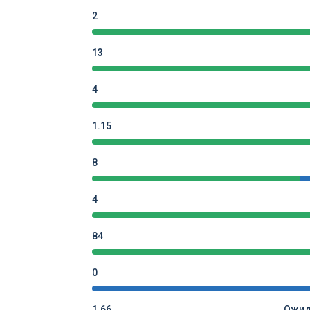
2
13
4
1.15
8
4
84
0
1.66
Ожид