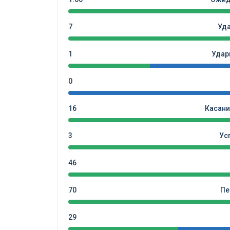
7
Уд
1
Удар
0
16
Касани
3
Ус
46
70
Пе
29