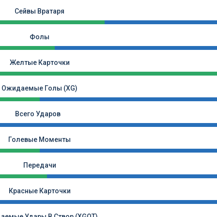
Сейвы Вратаря
Фолы
Желтые Карточки
Ожидаемые Голы (xG)
Всего Ударов
Голевые Моменты
Передачи
Красные Карточки
аемые Удары В Створ (xGOT)