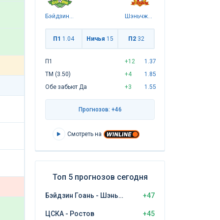
Бэйдзин Гоань
Шэньчжэнь Пэн Сити
П1
1.04
Ничья
15
П2
32
П1
+12
1.37
ТМ (3.50)
+4
1.85
Обе забьют Да
+3
1.55
Прогнозов: +46
Смотреть на
Топ 5 прогнозов сегодня
Бэйдзин Гоань - Шэньчжэнь Пэн Сити
+47
ЦСКА - Ростов
+45