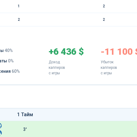
1
2
2
2
+6 436 $
-11 100 
ды
40%
аты
0%
Доход
Убыток
капперов
капперов
жения
60%
с игры
с игры
1 Тайм
3'