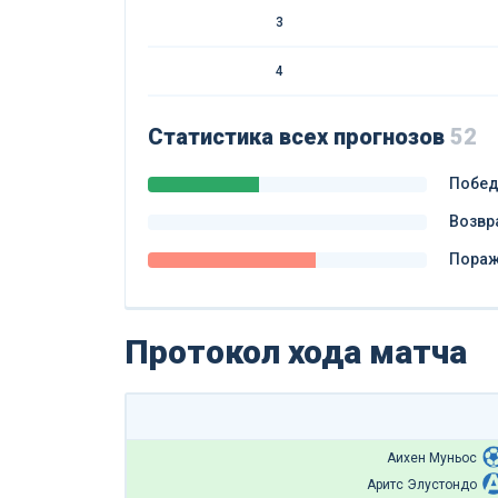
3
4
Статистика всех прогнозов
52
Побе
Возвр
Пора
Протокол хода матча
Аихен Муньос
Аритс Элустондо