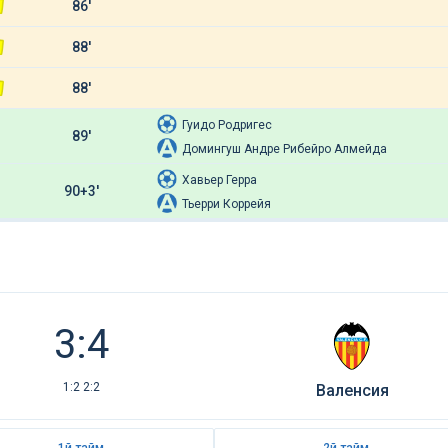
86'
88'
88'
Гуидо Родригес
89'
Домингуш Андре Рибейро Алмейда
Хавьер Герра
90+3'
Тьерри Коррейя
3:4
1:2 2:2
Валенсия