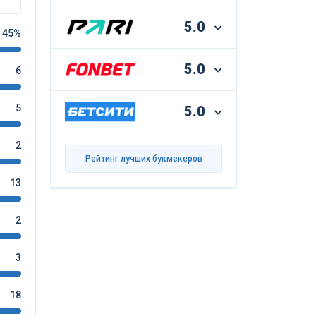
5.0
45%
5.0
6
5
5.0
2
Рейтинг лучших букмекеров
13
2
3
18