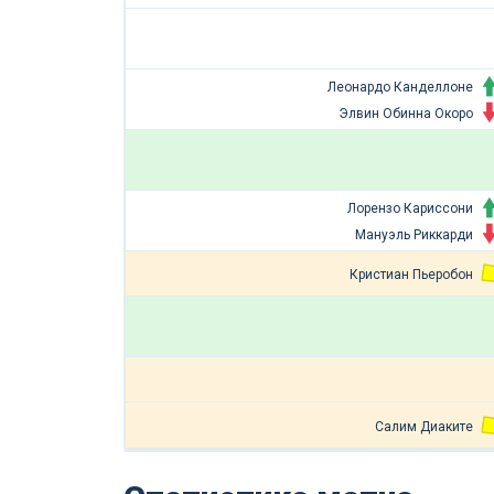
Леонардо Канделлоне
Элвин Обинна Окоро
Лорензо Кариссони
Мануэль Риккарди
Кристиан Пьеробон
Салим Диаките