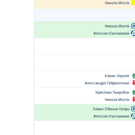
Никола Мости
Никола Мости
Алессио Каччамани
Кевин Зероли
Алессандро Габриеллони
Кристиан Пьеробон
Никола Мости
Элвин Обинна Окоро
Алессио Каччамани