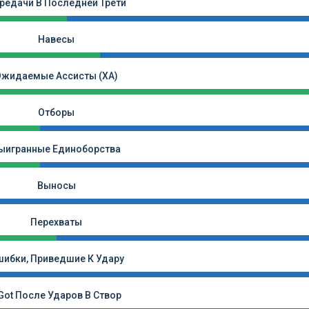
редачи В Последней Трети
Навесы
Ожидаемые Ассисты (xA)
Отборы
ыигранные Единоборства
Выносы
Перехваты
ибки, Приведшие К Удару
Got После Ударов В Створ