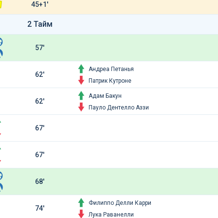
45+1'
2 Тайм
57'
Андреа Петанья
62'
Патрик Кутроне
Адам Бакун
62'
Пауло Дентелло Аззи
67'
67'
68'
Филиппо Делли Карри
74'
Лука Раванелли