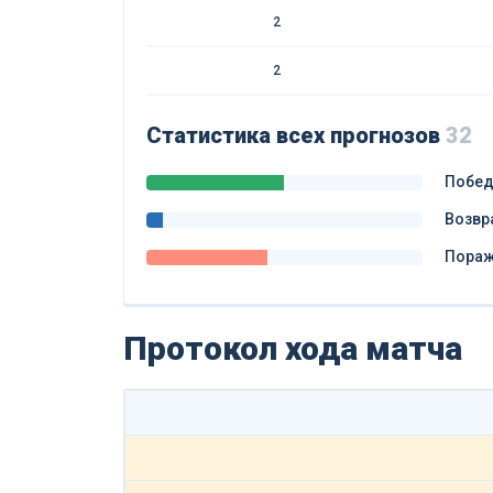
2
2
Статистика всех прогнозов
32
Побе
Возвр
Пора
Протокол хода матча