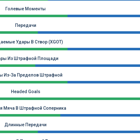
Голевые Моменты
Передачи
аемые Удары В Створ (xGOT)
ары Из Штрафной Площади
ы Из-За Пределов Штрафной
Headed Goals
я Мяча В Штрафной Соперника
Длинные Передачи