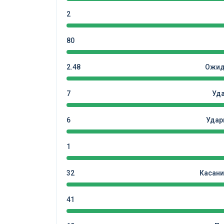
2
80
2.48
Ожид
7
Уд
6
Удар
1
32
Касани
41