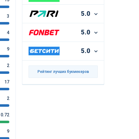
5.0
3
5.0
4
9
5.0
2
Рейтинг лучших букмекеров
17
2
0.72
9