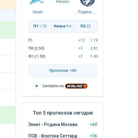
Начало
Зенит
Родина Москва
П1
1.15
Ничья
9.6
П2
23
П1
+12
1.19
ТМ (2.50)
+3
2.81
Ф1 (-1.50)
+3
1.43
Прогнозов: +60
Смотреть на
Топ 5 прогнозов сегодня
Зенит - Родина Москва
+60
ПСВ - Фортуна Ситтард
+56