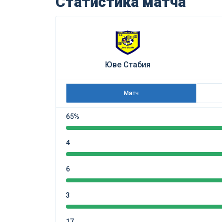
Статистика матча
Юве Стабия
Матч
65%
4
6
3
17