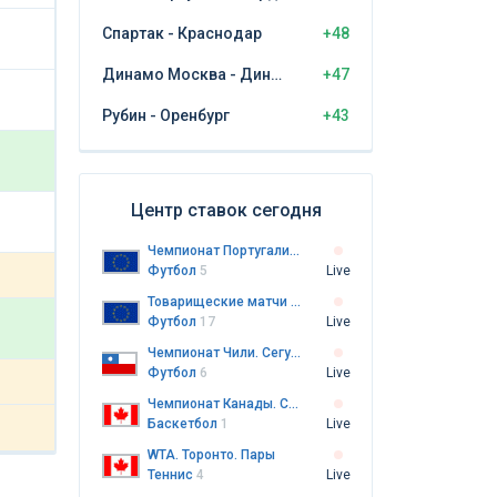
Спартак - Краснодар
+48
Динамо Москва - Динамо Махачкала
+47
Рубин - Оренбург
+43
Центр ставок сегодня
Чемпионат Португалии. Примейра-лига
Футбол
5
Live
Товарищеские матчи клубов
Футбол
17
Live
Чемпионат Чили. Сегунда
Футбол
6
Live
Чемпионат Канады. CEBL
Баскетбол
1
Live
WTA. Торонто. Пары
Теннис
4
Live