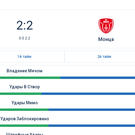
2:2
0:0 2:2
Монца
1й тайм
2й тайм
Владение Мячом
Удары В Створ
Удары Мимо
Ударов Заблокировано
Штрафные Удары