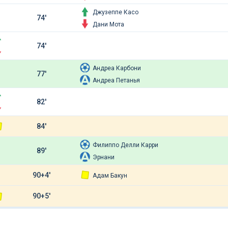
Джузеппе Касо
74'
Дани Мота
74'
Андреа Карбони
77'
Андреа Петанья
82'
84'
Филиппо Делли Карри
89'
Эрнани
90+4'
Адам Бакун
90+5'