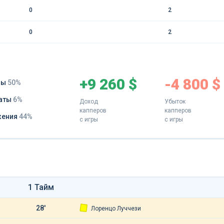
0
2
0
2
+9 260 $
-4 800 $
ды
50%
аты
6%
Доход
Убыток
капперов
капперов
жения
44%
с игры
с игры
1 Тайм
28'
Лоренцо Луччези