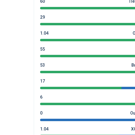
60
Пе
29
1.04
55
53
В
17
6
0
Ош
1.04
X