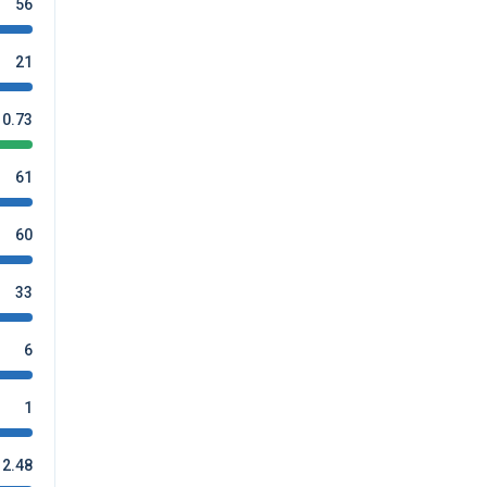
56
21
0.73
61
60
33
6
1
2.48