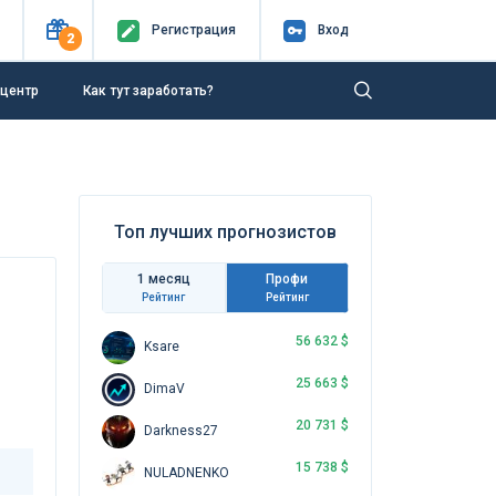
Регистр
ация
Вход
2
-центр
Как тут заработать?
Топ лучших прогнозистов
1 месяц
Профи
Рейтинг
Рейтинг
56 632 $
Ksare
25 663 $
DimaV
20 731 $
Darkness27
15 738 $
NULADNENKO