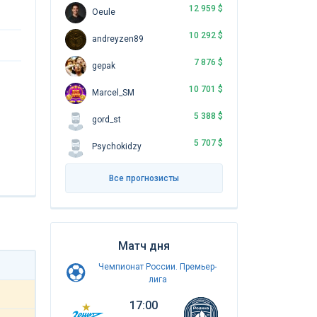
12 959 $
Oeule
10 292 $
andreyzen89
7 876 $
gepak
10 701 $
Marcel_SM
5 388 $
gord_st
5 707 $
Psychokidzy
Все прогнозисты
Матч дня
Чемпионат России. Премьер-
лига
17:00