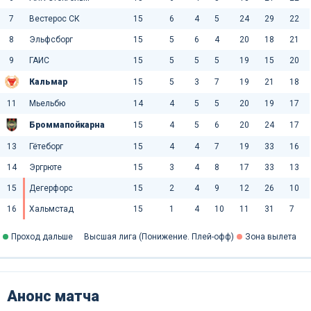
7
Вестерос СК
15
6
4
5
24
29
22
8
Эльфсборг
15
5
6
4
20
18
21
9
ГАИС
15
5
5
5
19
15
20
Кальмар
15
5
3
7
19
21
18
11
Мьельбю
14
4
5
5
20
19
17
Броммапойкарна
15
4
5
6
20
24
17
13
Гётеборг
15
4
4
7
19
33
16
14
Эргрюте
15
3
4
8
17
33
13
15
Дегерфорс
15
2
4
9
12
26
10
16
Хальмстад
15
1
4
10
11
31
7
Проход дальше
Высшая лига (Понижение. Плей-офф)
Зона вылета
Анонс матча