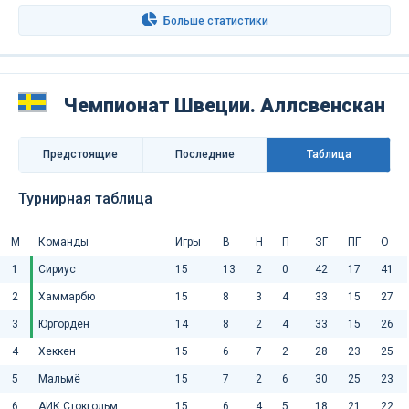
Больше статистики
Чемпионат Швеции. Аллсвенскан
Предстоящие
Последниe
Таблица
Турнирная таблица
М
Команды
Игры
В
Н
П
ЗГ
ПГ
О
1
Сириус
15
13
2
0
42
17
41
2
Хаммарбю
15
8
3
4
33
15
27
3
Юргорден
14
8
2
4
33
15
26
4
Хеккен
15
6
7
2
28
23
25
5
Мальмё
15
7
2
6
30
25
23
6
АИК Стокгольм
15
6
4
5
18
21
22