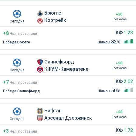
Брюгге
+30
Кортрейк
Прогнозов
Сегодня
КФ
1.23
+8
Чел
.
поставили
82%
Победа Брюгге
Шансы
Саннефьорд
+28
КФУМ-Камератене
Прогнозов
Сегодня
КФ
2.02
+7
Чел
.
поставили
50%
Победа Саннефьорд
Шансы
Нафтан
+28
Арсенал Дзержинск
Прогнозов
Сегодня
КФ
1.72
+3
Чел
.
поставили