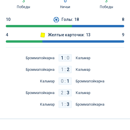
3
0
3
Победы
Ничьи
Победы
10
Голы:
18
8
4
Желтые карточки:
13
9
1
:
0
Броммапойкарна
Кальмар
1
:
2
Броммапойкарна
Кальмар
0
:
1
Кальмар
Броммапойкарна
2
:
3
Броммапойкарна
Кальмар
1
:
3
Кальмар
Броммапойкарна