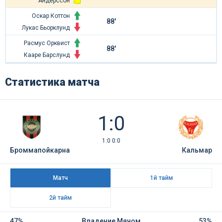
Андерссон
Оскар Коттон
88'
Лукас Бьорклунд
Расмус Орквист
88'
Кааре Барслунд
Статистика матча
1:0
1:0 0:0
Броммапойкарна
Кальмар
Матч
1й тайм
2й тайм
47%
Владение Мячом
53%