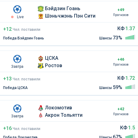
Бэйдзин Гоань
+49
Шэньчжэнь Пэн Сити
Прогнозов
Live
КФ
1.37
+12
Чел
.
поставили
73%
Победа Бэйдзин Гоань
Шансы
ЦСКА
+46
Ростов
Прогнозов
Завтра
КФ
1.72
+13
Чел
.
поставили
59%
Победа ЦСКА
Шансы
Локомотив
+42
Акрон Тольятти
Прогнозов
Завтра
КФ
1.5
+16
Чел
.
поставили
67%
Победа Локомотив
Шансы