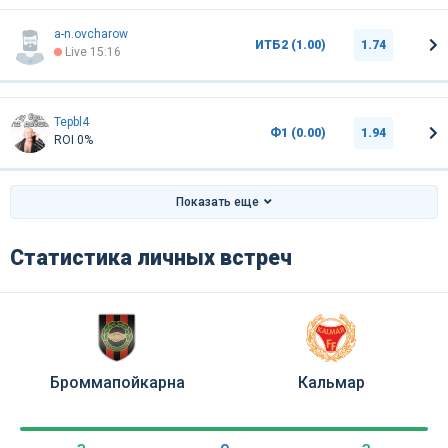
a-n.ovcharow
ИТБ2 (1.00)
1.74
Live 15:16
Tepbl4
Ф1 (0.00)
1.94
ROI 0%
Показать еще
Статистика личных встреч
Броммапойкарна
Кальмар