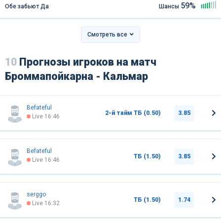
59%
Обе забьют Да
Шансы
Смотреть все
10
Прогнозы игроков на матч
Броммапойкарна - Кальмар
Befateful
2-й тайм ТБ (0.50)
3.85
Live 16:46
Befateful
ТБ (1.50)
3.85
Live 16:46
serggo
ТБ (1.50)
1.74
Live 16:32