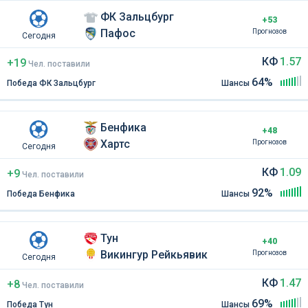
ФК Зальцбург
+53
Пафос
Прогнозов
Сегодня
КФ
1.57
+19
Чел
.
поставили
64%
Победа ФК Зальцбург
Шансы
Бенфика
+48
Хартс
Прогнозов
Сегодня
КФ
1.09
+9
Чел
.
поставили
92%
Победа Бенфика
Шансы
Тун
+40
Викингур Рейкьявик
Прогнозов
Сегодня
КФ
1.47
+8
Чел
.
поставили
69%
Победа Тун
Шансы