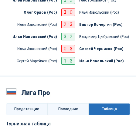
3
:
2
Илья Извольский (Рос)
Глеб Голованов (Рос)
3
:
0
Олег Орлов (Рос)
Илья Извольский (Рос)
2
:
3
Илья Извольский (Рос)
Виктор Кочергин (Рос)
3
:
2
Илья Извольский (Рос)
Владимир Цыбульский (Рос)
0
:
3
Илья Извольский (Рос)
Сергей Черников (Рос)
1
:
3
Сергей Марейчев (Рос)
Илья Извольский (Рос)
Лига Про
Предстоящие
Последниe
Таблица
Турнирная таблица