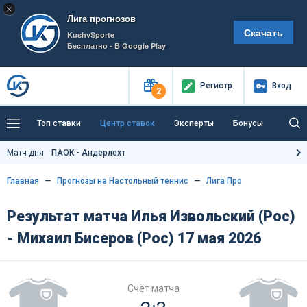
×
Лига прогнозов
Скачать
KushvSporte
Бесплатно - В Google Play
Регистр
.
Вход
2
Топ ставки
Центр ставок
Эксперты
Бонусы
Тренды
Букмекеры
Пресс-центр
Матч дня
ПАОК - Андерлехт
Как тут заработать?
Главная
Прогнозы на Настольный теннис
Лига Про
Результат матча Илья Извольский (Рос)
- Михаил Бисеров (Рос) 17 мая 2026
Счёт матча