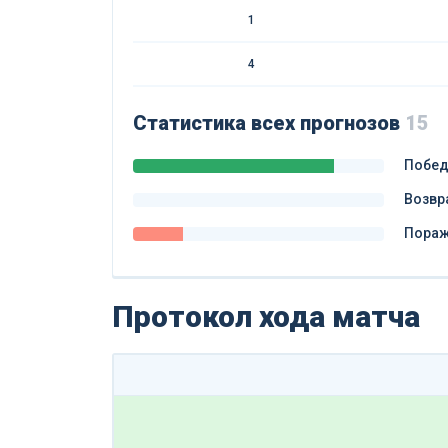
1
4
Статистика всех прогнозов
15
Побе
Возвр
Пора
Протокол хода матча