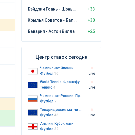
Бэйдзин Гоань - Шэньчжэнь Пэн Сити
+33
Крылья Советов - Балтика Калининград
+30
Бавария - Астон Вилла
+25
Центр ставок сегодня
Чемпионат Японии
Футбол
10
Live
World Tennis. Франкфурт-на-Майне
Теннис
4
Live
Чемпионат России. Премьер-лига
Футбол
7
Товарищеские матчи клубов
Футбол
46
Live
Англия. Кубок лиги
Футбол
32