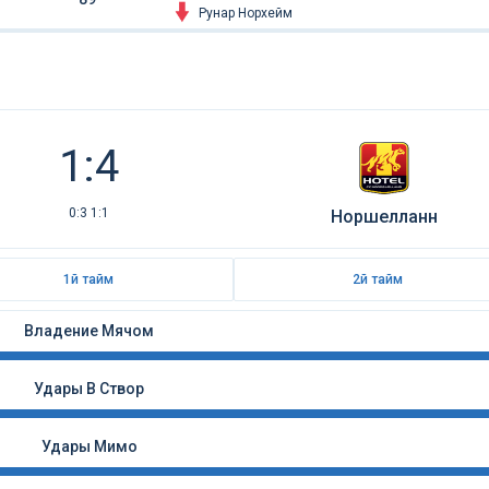
Рунар Норхейм
1:4
0:3 1:1
Норшелланн
1й тайм
2й тайм
Владение Мячом
Удары В Створ
Удары Мимо