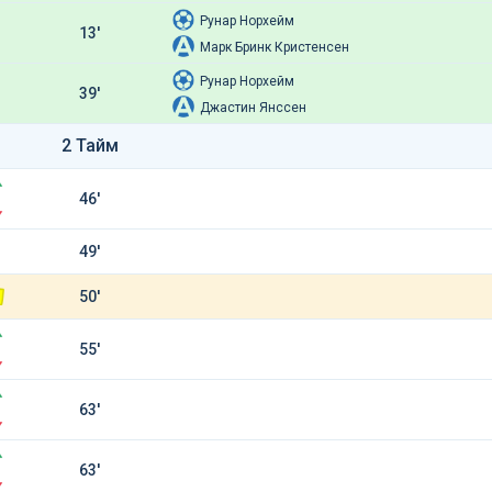
Рунар Норхейм
13'
Марк Бринк Кристенсен
Рунар Норхейм
39'
Джастин Янссен
2 Тайм
46'
49'
50'
55'
63'
63'