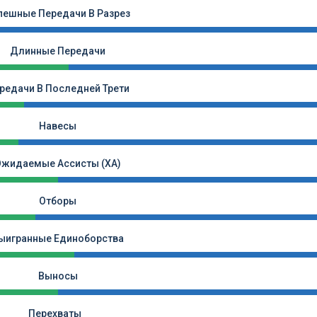
пешные Передачи В Разрез
Длинные Передачи
редачи В Последней Трети
Навесы
Ожидаемые Ассисты (xA)
Отборы
ыигранные Единоборства
Выносы
Перехваты