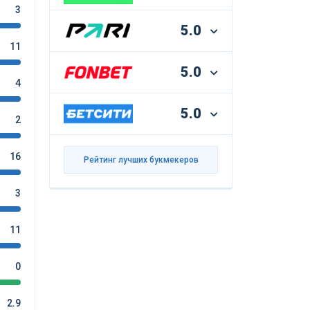
3
5.0
11
5.0
4
5.0
2
16
Рейтинг лучших букмекеров
3
11
0
2.9