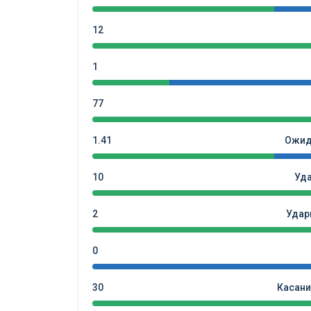
12
1
77
1.41
Ожид
10
Уд
2
Удар
0
30
Касани