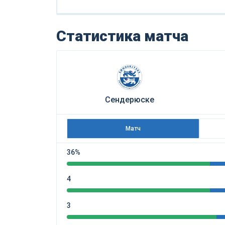
Статистика матча
Сендерюске
Матч
36%
4
3