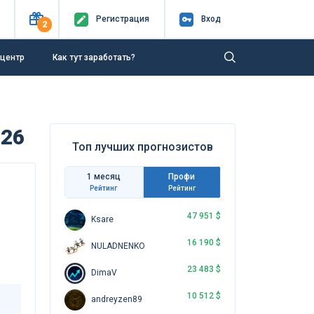
Регистр
ация
Вход
2
-центр
Как тут заработать?
026
Топ лучших прогнозистов
1 месяц
Профи
Рейтинг
Рейтинг
47 951 $
Ksare
16 190 $
NULADNENKO
23 483 $
DimaV
10 512 $
andreyzen89