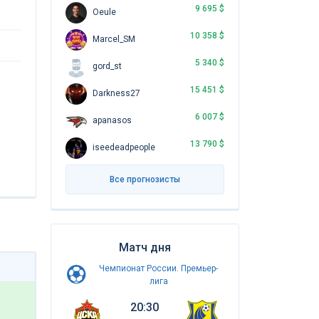
9 695 $
Oeule
10 358 $
Marcel_SM
5 340 $
gord_st
15 451 $
Darkness27
6 007 $
apanasos
13 790 $
iseedeadpeople
Все прогнозисты
Матч дня
Чемпионат России. Премьер-
лига
20:30