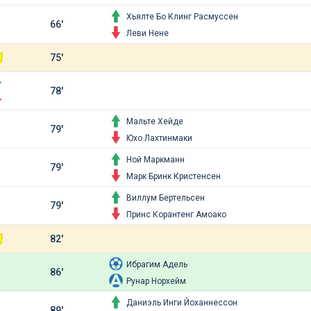
Хьялте Бо Клинг Расмуссен
66'
Леви Нене
75'
78'
Мальте Хейде
79'
Юхо Лахтинмаки
Ной Маркманн
79'
Марк Бринк Кристенсен
Виллум Бертельсен
79'
Принс Корантенг Амоако
82'
Ибрагим Адель
86'
Рунар Норхейм
Даниэль Инги Йоханнессон
89'