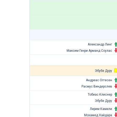
Александр Линг
Максим Генри Арманд Соулас
Эбубе Дуру
Андреас Оггесен
Расмус Виндерслев
Тобиас Клиснер
Эбубе Дуру
Лирим Камили
Мохамед Хайдара