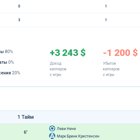
0
1
3
1
+3 243 $
-1 200 $
ды
80%
аты
0%
Доход
Убыток
капперов
капперов
жения
20%
с игры
с игры
1 Тайм
Леви Нене
6'
Марк Бринк Кристенсен