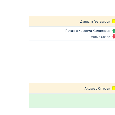
Даниэль Гретарссон
Пачанга Кассома Кристенсен
Мэтью Хоппе
Андреас Оггесен