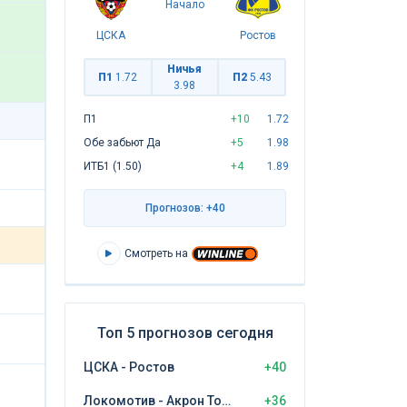
Начало
ЦСКА
Ростов
Ничья
П1
1.72
П2
5.43
3.98
П1
+10
1.72
Обе забьют Да
+5
1.98
ИТБ1 (1.50)
+4
1.89
Прогнозов: +40
Смотреть на
Топ 5 прогнозов сегодня
ЦСКА - Ростов
+40
Локомотив - Акрон Тольятти
+36