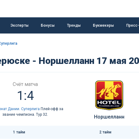
Эксперты
Бонусы
Тренды
Букмекеры
Пресс
Суперлига
ерюске - Норшелланн 17 мая 2
Счёт матча
1:4
нат Дании. Суперлига
Плей-офф за
звание чемпиона. Тур 32.
Норшелланн
1 тайм
2 тайм