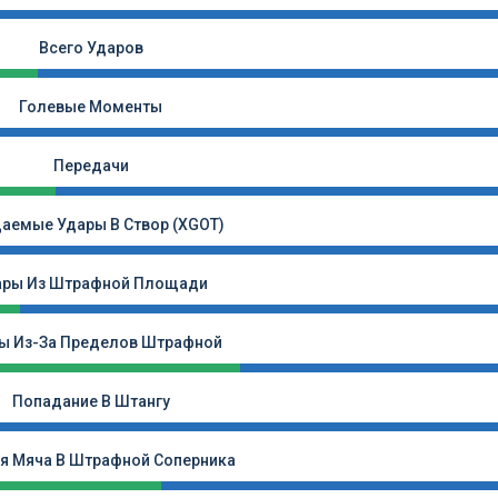
Всего Ударов
Голевые Моменты
Передачи
аемые Удары В Створ (xGOT)
ары Из Штрафной Площади
ы Из-За Пределов Штрафной
Попадание В Штангу
я Мяча В Штрафной Соперника