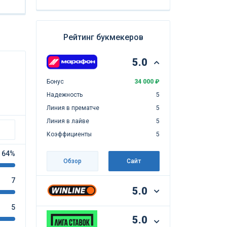
Рейтинг букмекеров
5.0
Бонус
34 000 ₽
Надежность
5
Линия в прематче
5
Линия в лайве
5
Коэффициенты
5
64%
Обзор
Сайт
7
5.0
5
5.0