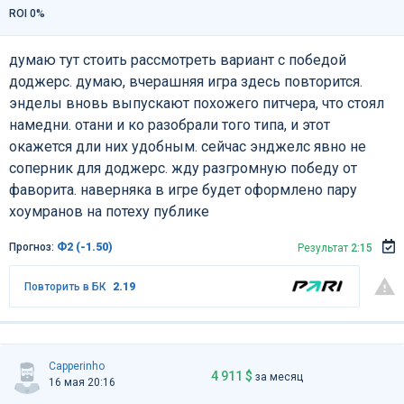
ROI 0%
думаю тут стоить рассмотреть вариант с победой
доджерс. думаю, вчерашняя игра здесь повторится.
энделы вновь выпускают похожего питчера, что стоял
намедни. отани и ко разобрали того типа, и этот
окажется дли них удобным. сейчас энджелс явно не
соперник для доджерс. жду разгромную победу от
фаворита. наверняка в игре будет оформлено пару
хоумранов на потеху публике
Прогноз:
Ф2 (-1.50)
Результат
2:15
Повторить в БК
2.19
Capperinho
4 911 $
за месяц
16 мая 20:16