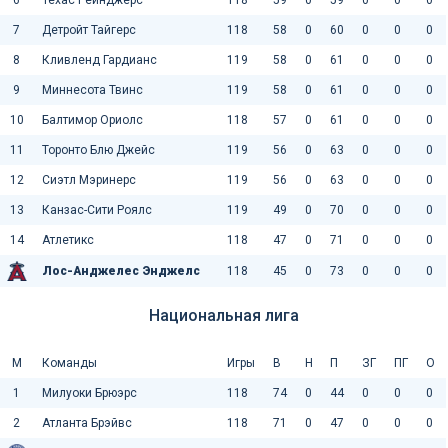
6
Техас Рейнджерс
118
59
0
59
0
0
0
7
Детройт Тайгерс
118
58
0
60
0
0
0
8
Кливленд Гардианс
119
58
0
61
0
0
0
9
Миннесота Твинс
119
58
0
61
0
0
0
10
Балтимор Ориолс
118
57
0
61
0
0
0
11
Торонто Блю Джейс
119
56
0
63
0
0
0
12
Сиэтл Мэринерс
119
56
0
63
0
0
0
13
Канзас-Сити Роялс
119
49
0
70
0
0
0
14
Атлетикс
118
47
0
71
0
0
0
Лос-Анджелес Энджелс
118
45
0
73
0
0
0
Национальная лига
М
Команды
Игры
В
Н
П
ЗГ
ПГ
О
1
Милуоки Брюэрс
118
74
0
44
0
0
0
2
Атланта Брэйвс
118
71
0
47
0
0
0