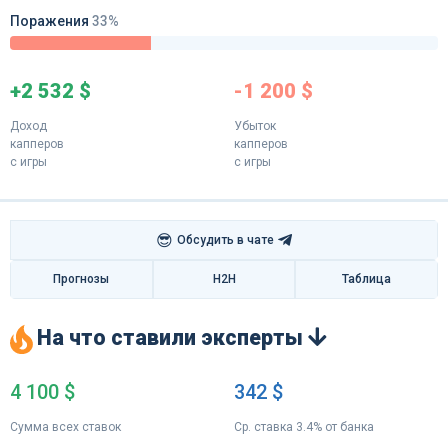
Поражения
33%
+2 532 $
-1 200 $
Доход
Убыток
капперов
капперов
с игры
с игры
😎
Обсудить в чате
Прогнозы
H2H
Таблица
На что ставили эксперты
4 100 $
342 $
Сумма всех ставок
Ср. ставка 3.4% от банка