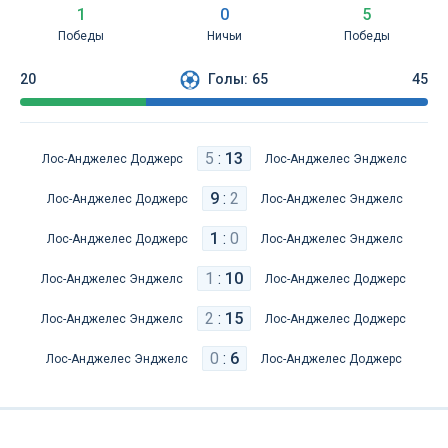
1
0
5
Победы
Ничьи
Победы
20
Голы:
65
45
5
:
13
Лос-Анджелес Доджерс
Лос-Анджелес Энджелс
9
:
2
Лос-Анджелес Доджерс
Лос-Анджелес Энджелс
1
:
0
Лос-Анджелес Доджерс
Лос-Анджелес Энджелс
1
:
10
Лос-Анджелес Энджелс
Лос-Анджелес Доджерс
2
:
15
Лос-Анджелес Энджелс
Лос-Анджелес Доджерс
0
:
6
Лос-Анджелес Энджелс
Лос-Анджелес Доджерс