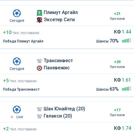
Плимут Аргайл
+21
Эксетер Сити
Прогнозов
Сегодня
КФ
1.44
+10
Чел
.
поставили
70%
Победа Плимут Аргайл
Шансы
Трансинвест
+20
Паневежис
Прогнозов
Сегодня
КФ
1.61
+5
Чел
.
поставили
63%
Победа Трансинвест
Шансы
Шан Юнайтед (20)
+17
Галакси (20)
Прогнозов
Live
КФ
1.74
+2
Чел
.
поставили