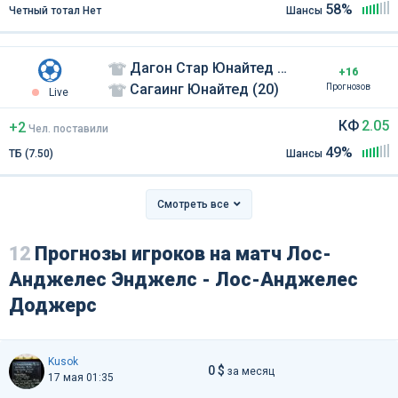
58%
Четный тотал Нет
Шансы
Дагон Стар Юнайтед (20)
+16
Сагаинг Юнайтед (20)
Прогнозов
Live
КФ
2.05
+2
Чел
.
поставили
49%
ТБ (7.50)
Шансы
Смотреть все
12
Прогнозы игроков на матч Лос-
Анджелес Энджелс - Лос-Анджелес
Доджерс
Kusok
0 $
за месяц
17 мая 01:35