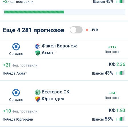
+2
45%
чел
.
поставили
Шансы
Еще 4 281 прогнозов
Live
Факел Воронеж
+117
Ахмат
Прогнозов
Сегодня
КФ
2.36
+21
Чел
.
поставили
43%
Победа Ахмат
Шансы
Вестерос СК
+34
Юргорден
Прогнозов
Сегодня
КФ
1.83
+10
Чел
.
поставили
55%
Победа Юргорден
Шансы