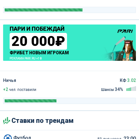
ПАРИ И ПОБЕЖДАЙ
20 000₽
ФРИБЕТ НОВЫМ ИГРОКАМ
РЕКЛАМА PARI.RU +18
Ничья
КФ
3.02
+2
34%
чел
.
поставили
Шансы
Ставки по трендам
Футбол
23:00
83 дня назад