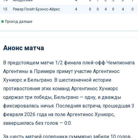
15
Ривер Плэйт Буэнос-Айрес
4
0
0
4
0
4
0
Проход дальше
Анонс матча
В предстоящем матче 1/2 финала плей-офф Чемпионата
Аргентины в Примере примут участие Аргентинос
Хуниорс и Бельграно. В шестизначной истории
противостояния этих команд Аргентинос Хуниорс
одержал три победы, Бельграно — одну, и дважды
фиксировалась ничья. Последняя встреча, прошедшая 3
февраля 2026 года на поле Аргентинос Хуниорс,
завершилась без голов — 0:0.
За шесть матчей соперники суммарно забили 10 голов,