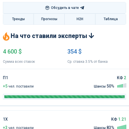
😎
Обсудить в чате
Тренды
Прогнозы
H2H
Таблица
На что ставили эксперты
4 600 $
354 $
Сумма всех ставок
Ср. ставка 3.5% от банка
П1
КФ
2
+5
50%
чел
.
поставили
Шансы
1Х
КФ
1.21
+3
83%
чел
.
поставили
Шансы