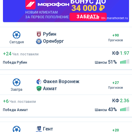
БОНУС ДО
34 000 ₽
НОВЫМ КЛИЕНТАМ
ЗАБРАТЬ
ЗА ПЕРВОЕ ПОПОЛНЕНИЕ
Реклама. 18+, marathonbet.ru
Рубин
+90
Оренбург
Прогнозов
Сегодня
КФ
1.97
+24
Чел
.
поставили
51%
Победа Рубин
Шансы
Факел Воронеж
+27
Ахмат
Прогнозов
Завтра
КФ
2.36
+6
Чел
.
поставили
43%
Победа Ахмат
Шансы
Гент
+20