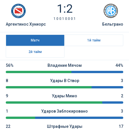
1:2
1:0 0:1 0:0 0:1
Аргентинос Хуниорс
Бельграно
Матч
1й тайм
2й тайм
56%
Владение Мячом
44%
8
Удары В Створ
3
9
Удары Мимо
2
1
Ударов Заблокировано
3
22
Штрафные Удары
17