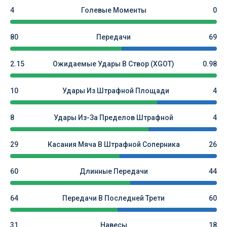
4
Голевые Моменты
0
80
Передачи
69
2.15
Ожидаемые Удары В Створ (xGOT)
0.98
10
Удары Из Штрафной Площади
4
8
Удары Из-За Пределов Штрафной
4
29
Касания Мяча В Штрафной Соперника
26
60
Длинные Передачи
44
64
Передачи В Последней Трети
60
31
Навесы
18