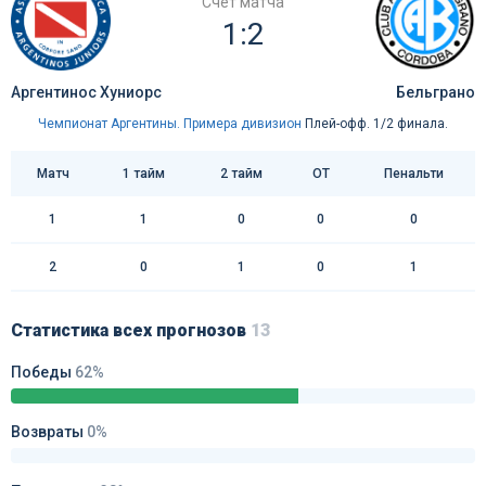
Счёт матча
1:2
Аргентинос Хуниорс
Бельграно
Чемпионат Аргентины. Примера дивизион
Плей-офф. 1/2 финала.
Матч
1 тайм
2 тайм
ОТ
Пенальти
1
1
0
0
0
2
0
1
0
1
Статистика всех прогнозов
13
Победы
62%
Возвраты
0%