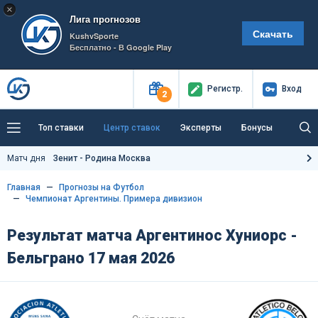
×
Лига прогнозов
Скачать
KushvSporte
Бесплатно - В Google Play
Регистр
.
Вход
2
Топ ставки
Центр ставок
Эксперты
Бонусы
Тренды
Букмекеры
Пресс-центр
Матч дня
Зенит - Родина Москва
Как тут заработать?
Главная
Прогнозы на Футбол
Чемпионат Аргентины. Примера дивизион
Результат матча Аргентинос Хуниорс -
Бельграно 17 мая 2026