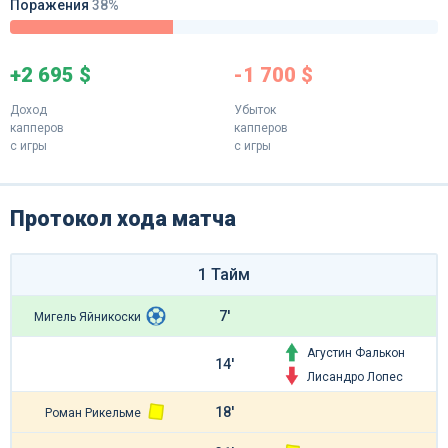
Поражения
38%
+2 695 $
-1 700 $
Доход
Убыток
капперов
капперов
с игры
с игры
Протокол хода матча
1 Тайм
7'
Мигель Яйникоски
Агустин Фалькон
14'
Лисандро Лопес
18'
Роман Рикельме