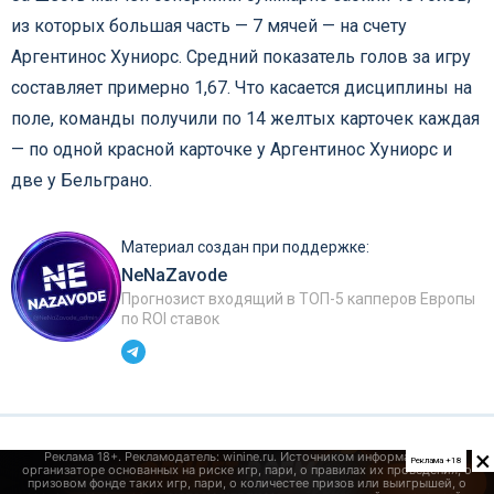
из которых большая часть — 7 мячей — на счету
Аргентинос Хуниорс. Средний показатель голов за игру
составляет примерно 1,67. Что касается дисциплины на
поле, команды получили по 14 желтых карточек каждая
— по одной красной карточке у Аргентинос Хуниорс и
две у Бельграно.
Материал создан при поддержке:
NeNaZavode
Прогнозист входящий в ТОП-5 капперов Европы
по ROI ставок
×
Реклама +18