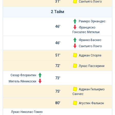
31'
Сантьяго Лонго
2 Тайм
Рамиро Эрнандес
46'
Франциско
Гонсалес Метильи
Франко Васкес
46'
Сантьяго Лонго
51'
Адриан Спорле
72'
Лукас Пассерини
Сезар Флорентин
73'
Мигель Яйникоски
Адриан Гильермо
75'
Санчес
80'
Агустин Фалькон
Лукас Николас Гомез