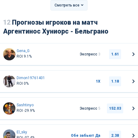
Смотреть все
12
Прогнозы игроков на матч
Аргентинос Хуниорс - Бельграно
Gena_G
Экспресс
3
1.61
ROI 9.1%
Dimon19761401
1Х
1.18
ROI 0%
Sashtinyo
Экспресс
5
152.03
ROI -29.9%
El_sky
Обе забьют Да
2.38
ROI -37.4%