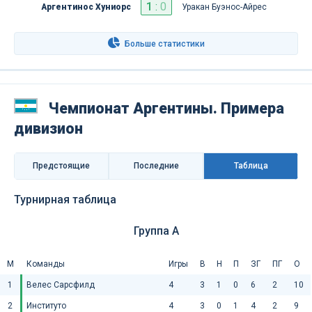
1
:
0
Аргентинос Хуниорс
Уракан Буэнос-Айрес
Больше статистики
Чемпионат Аргентины. Примера
дивизион
Предстоящие
Последниe
Таблица
Турнирная таблица
Группа A
М
Команды
Игры
В
Н
П
ЗГ
ПГ
О
1
Велес Сарсфилд
4
3
1
0
6
2
10
2
Институто
4
3
0
1
4
2
9