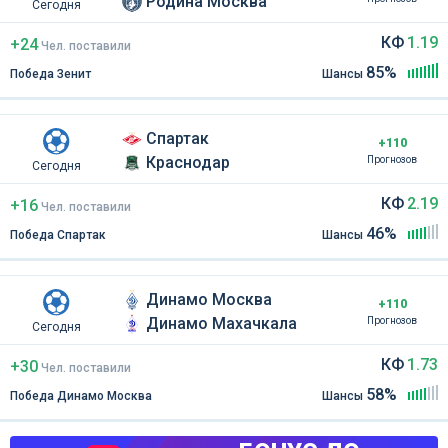
Родина Москва
Сегодня
КФ
1.19
+24
Чел
.
поставили
85%
Победа Зенит
Шансы
Спартак
+110
Краснодар
Прогнозов
Сегодня
КФ
2.19
+16
Чел
.
поставили
46%
Победа Спартак
Шансы
Динамо Москва
+110
Динамо Махачкала
Прогнозов
Сегодня
КФ
1.73
+30
Чел
.
поставили
58%
Победа Динамо Москва
Шансы