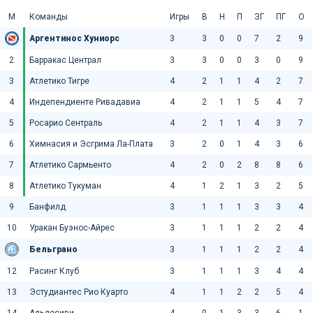
М
Команды
Игры
В
Н
П
ЗГ
ПГ
О
Аргентинос Хуниорс
3
3
0
0
7
2
9
2
Барракас Централ
3
3
0
0
3
0
9
3
Атлетико Тигре
4
2
1
1
4
2
7
4
Индепендиенте Ривадавиа
4
2
1
1
5
4
7
5
Росарио Сентраль
4
2
1
1
4
3
7
6
Химнасия и Эсгрима Ла-Плата
3
2
0
1
4
3
6
7
Атлетико Сармьенто
4
2
0
2
8
8
6
8
Атлетико Тукуман
4
1
2
1
3
2
5
9
Банфилд
3
1
1
1
3
3
4
10
Уракан Буэнос-Айрес
3
1
1
1
2
2
4
Бельграно
3
1
1
1
2
2
4
12
Расинг Клуб
3
1
1
1
3
4
4
13
Эстудиантес Рио Куарто
4
1
1
2
2
5
4
14
Альдосиви
4
0
1
3
3
6
1