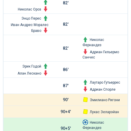
82'
Николас Ороз
Энцо Перес
82'
Иван Андрес Моралес
Браво
Николас
Фернандез
82'
Адриан Гильермо
Санчес
Эрик Годой
86'
Алан Лескано
Лаутаро Гутьеррес
87'
Адриан Спорле
90'
Эмилиано Ригони
90+4'
Лукас Зеларэйан
Николас
Фернандез
90+5'