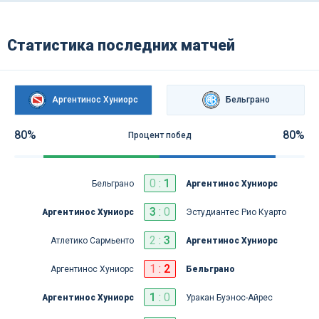
Статистика последних матчей
Аргентинос Хуниорс
Бельграно
80%
80%
Процент побед
0
:
1
Бельграно
Аргентинос Хуниорс
3
:
0
Аргентинос Хуниорс
Эстудиантес Рио Куарто
2
:
3
Атлетико Сармьенто
Аргентинос Хуниорс
1
:
2
Аргентинос Хуниорс
Бельграно
1
:
0
Аргентинос Хуниорс
Уракан Буэнос-Айрес