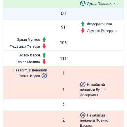
Лукас Пассерини
ОТ
Федерико Рика
91'
Лаутаро Гутьеррес
Эрнан Муньос
106'
Федерико Фаттори
Гастон Верон
111'
Томас Молина
Незабитый пенальти
1
Гастон Верон
Незабитый
1
пенальти Лукас
Зеларэйан
2
Незабитый
2
пенальти Франко
Васкес