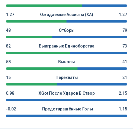
1.27
Ожидаемые Ассисты (xA)
1.27
48
Отборы
79
82
Выигранные Единоборства
73
58
Выносы
41
15
Перехваты
21
0.98
XGot После Ударов В Створ
2.15
-0.02
Предотвращённые Голы
1.15