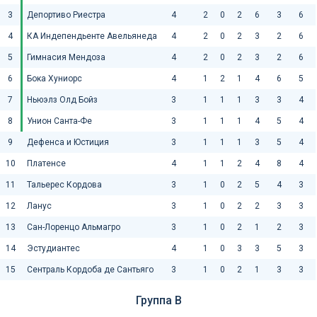
3
Депортиво Риестра
4
2
0
2
6
3
6
4
КА Индепендьенте Авельянеда
4
2
0
2
3
2
6
5
Гимнасия Мендоза
4
2
0
2
3
2
6
6
Бока Хуниорс
4
1
2
1
4
6
5
7
Ньюэлз Олд Бойз
3
1
1
1
3
3
4
8
Унион Санта-Фе
3
1
1
1
4
5
4
9
Дефенса и Юстиция
3
1
1
1
3
5
4
10
Платенсе
4
1
1
2
4
8
4
11
Тальерес Кордова
3
1
0
2
5
4
3
12
Ланус
3
1
0
2
2
3
3
13
Сан-Лоренцо Альмагро
3
1
0
2
1
2
3
14
Эстудиантес
4
1
0
3
3
5
3
15
Сентраль Кордоба де Сантьяго
3
1
0
2
1
3
3
Группа B