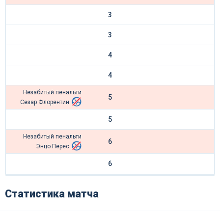
3
3
4
4
Незабитый пенальти
5
Сезар Флорентин
5
Незабитый пенальти
6
Энцо Перес
6
Статистика матча