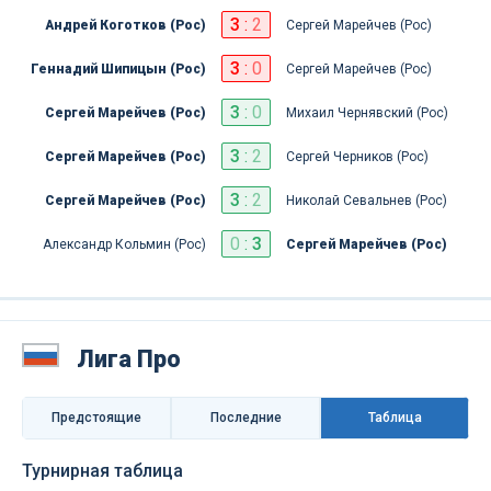
3
:
2
Андрей Коготков (Рос)
Сергей Марейчев (Рос)
3
:
0
Геннадий Шипицын (Рос)
Сергей Марейчев (Рос)
3
:
0
Сергей Марейчев (Рос)
Михаил Чернявский (Рос)
3
:
2
Сергей Марейчев (Рос)
Сергей Черников (Рос)
3
:
2
Сергей Марейчев (Рос)
Николай Севальнев (Рос)
0
:
3
Александр Кольмин (Рос)
Сергей Марейчев (Рос)
Лига Про
Предстоящие
Последниe
Таблица
Турнирная таблица