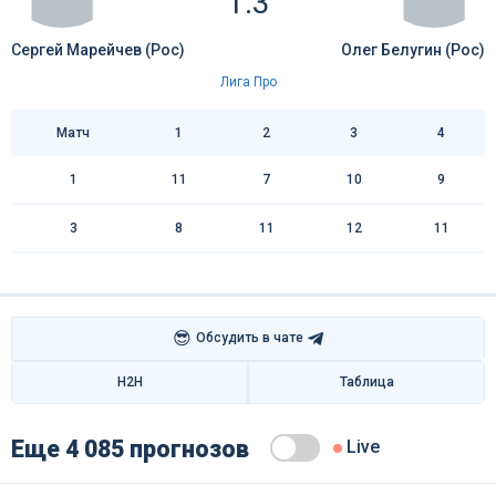
1:3
Сергей Марейчев (Рос)
Олег Белугин (Рос)
Лига Про
Матч
1
2
3
4
1
11
7
10
9
3
8
11
12
11
😎
Обсудить в чате
H2H
Таблица
Еще 4 085 прогнозов
Live