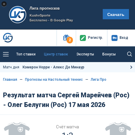
×
Лига прогнозов
Скачать
KushvSporte
Бесплатно - В Google Play
Регистр
.
Вход
2
Топ ставки
Центр ставок
Эксперты
Бонусы
Тренды
Букмекеры
Пресс-центр
Матч дня
Кэмерон Норри - Алекс Де Минаур
Как тут заработать?
Главная
Прогнозы на Настольный теннис
Лига Про
Результат матча Сергей Марейчев (Рос)
- Олег Белугин (Рос) 17 мая 2026
Счёт матча