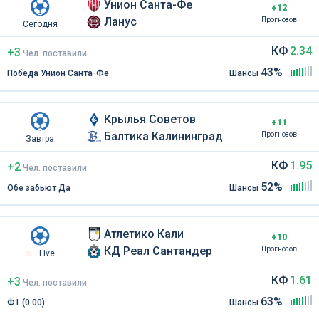
Унион Санта-Фе
+12
Ланус
Прогнозов
Сегодня
КФ
2.34
+3
Чел
.
поставили
43%
Победа Унион Санта-Фе
Шансы
Крылья Советов
+11
Балтика Калининград
Прогнозов
Завтра
КФ
1.95
+2
Чел
.
поставили
52%
Обе забьют Да
Шансы
Атлетико Кали
+10
КД Реал Сантандер
Прогнозов
Live
КФ
1.61
+3
Чел
.
поставили
63%
Ф1 (0.00)
Шансы