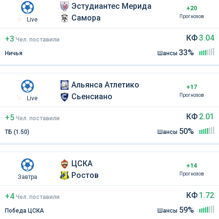
Эстудиантес Мерида
+20
Самора
Прогнозов
Live
КФ
3.04
+3
Чел
.
поставили
33%
Ничья
Шансы
Альянса Атлетико
+17
Сьенсиано
Прогнозов
Live
КФ
2.01
+5
Чел
.
поставили
50%
ТБ (1.50)
Шансы
ЦСКА
+14
Ростов
Прогнозов
Завтра
КФ
1.72
+4
Чел
.
поставили
59%
Победа ЦСКА
Шансы