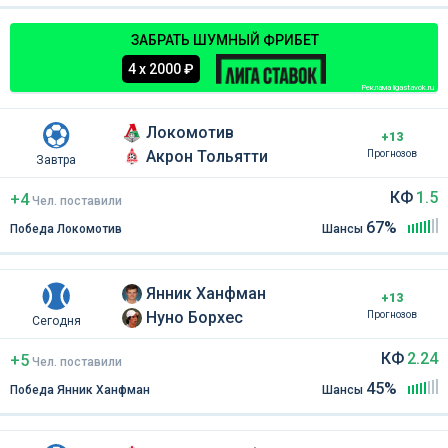
ЗАБРАТЬ ШУМНЫЙ ФРИБЕТ
4 х 2000 ₽
Реклама ligastavok.ru
Локомотив
+13
Акрон Тольятти
Прогнозов
Завтра
КФ
1.5
+4
Чел
.
поставили
67%
Победа Локомотив
Шансы
Янник Ханфман
+13
Нуно Борхес
Прогнозов
Сегодня
КФ
2.24
+5
Чел
.
поставили
45%
Победа Янник Ханфман
Шансы