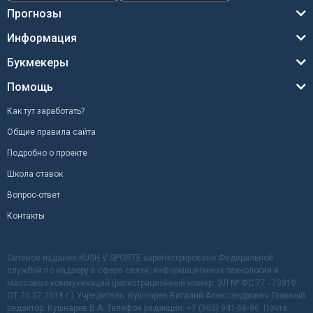
Прогнозы
Информация
Букмекеры
Помощь
Как тут заработать?
Общие правила сайта
Подробно о проекте
Школа ставок
Вопрос-ответ
Контакты
Сетевое издание KUSH V SPORTE зарегистрировано Федеральной
службой по надзору в сфере связи, информационных технологий и
массовых коммуникаций (регистрационный номер: ЭЛ № ФС 77 - 73310
ОТ 20.07.2018 г.) Учредитель: Кушнарев Виталий Александрович Главный
редактор: Кушнарев В.А. Телефон редакции: +7 (905) 941-56-96. Почта