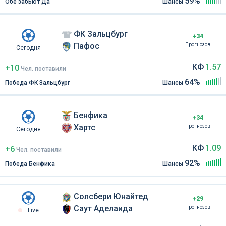
59%
Обе забьют Да
Шансы
ФК Зальцбург
+34
Пафос
Прогнозов
Сегодня
КФ
1.57
+10
Чел
.
поставили
64%
Победа ФК Зальцбург
Шансы
Бенфика
+34
Хартс
Прогнозов
Сегодня
КФ
1.09
+6
Чел
.
поставили
92%
Победа Бенфика
Шансы
Солсбери Юнайтед
+29
Саут Аделаида
Прогнозов
Live