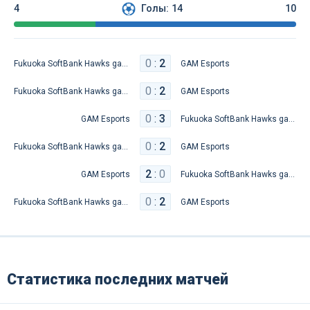
4
Голы:
14
10
0
:
2
Fukuoka SoftBank Hawks gaming
GAM Esports
0
:
2
Fukuoka SoftBank Hawks gaming
GAM Esports
0
:
3
GAM Esports
Fukuoka SoftBank Hawks gaming
0
:
2
Fukuoka SoftBank Hawks gaming
GAM Esports
2
:
0
GAM Esports
Fukuoka SoftBank Hawks gaming
0
:
2
Fukuoka SoftBank Hawks gaming
GAM Esports
Статистика последних матчей