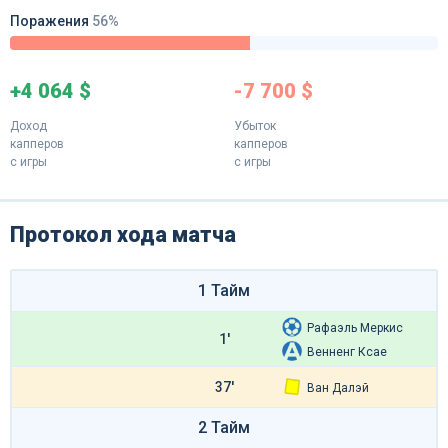
Поражения
56%
+4 064 $
-7 700 $
Доход
Убыток
капперов
капперов
с игры
с игры
Протокол хода матча
1 Тайм
Рафаэль Меркис
1'
Венненг Ксае
37'
Ван Далэй
2 Тайм