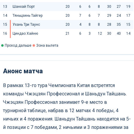
13
Шанхай Порт
20
6
6
8
30
27
19
14
Тяньцзинь Тайгер
20
7
6
7
29
24
17
15
Ухань Три Таунс
20
4
8
8
28
35
15
16
Циндао Хайню
21
6
3
12
30
40
14
Проход дальше
Зона вылета
Анонс матча
В рамках 13-го тура Чемпионата Китая встретятся
команды Чжэцзян Профессионал и Шаньдун Тайшань.
Чжэцзян Профессионал занимает 9-е место в
турнирной таблице, набрав в 12 матчах 4 победы, 4
ничьих и 4 поражения. Шаньдун Тайшань находится на 5-
й позиции с 7 победами, 2 ничьими и 3 поражениями за