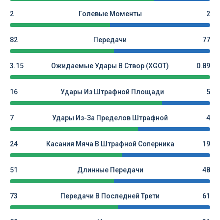
2
Голевые Моменты
2
82
Передачи
77
3.15
Ожидаемые Удары В Створ (xGOT)
0.89
16
Удары Из Штрафной Площади
5
7
Удары Из-За Пределов Штрафной
4
24
Касания Мяча В Штрафной Соперника
19
51
Длинные Передачи
48
73
Передачи В Последней Трети
61