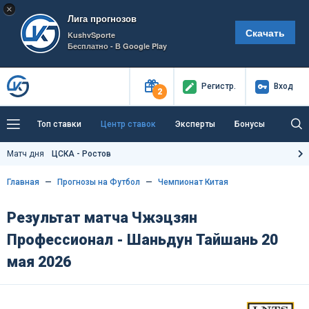
×
Лига прогнозов
Скачать
KushvSporte
Бесплатно - В Google Play
Регистр
.
Вход
2
Топ ставки
Центр ставок
Эксперты
Бонусы
Тренды
Букмекеры
Пресс-центр
Матч дня
ЦСКА - Ростов
Как тут заработать?
Главная
Прогнозы на Футбол
Чемпионат Китая
Результат матча Чжэцзян
Профессионал - Шаньдун Тайшань 20
мая 2026