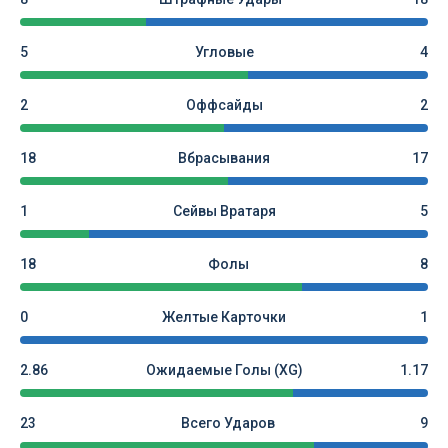
5
Угловые
4
2
Оффсайды
2
18
Вбрасывания
17
1
Сейвы Вратаря
5
18
Фолы
8
0
Желтые Карточки
1
2.86
Ожидаемые Голы (xG)
1.17
23
Всего Ударов
9