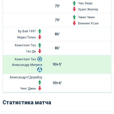
Чен Зеши
79'
Хуанг Женгиу
Чжен Чжен
79'
Венненг Ксае
Ву Вей 1997
86'
Марко Толич
Кианглонг Тао
86'
Гао Ди
Кианглонг Тао
90+5'
Александру Митрита
Александр Н'Доумбоу
90+6'
Ченг Джин
Статистика матча