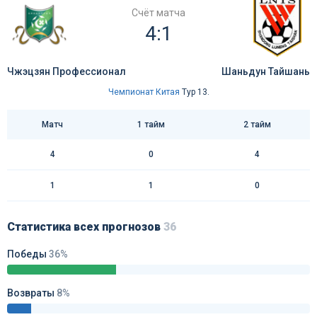
Счёт матча
4:1
Чжэцзян Профессионал
Шаньдун Тайшань
Чемпионат Китая
Тур 13.
Матч
1 тайм
2 тайм
4
0
4
1
1
0
Статистика всех прогнозов
36
Победы
36%
Возвраты
8%