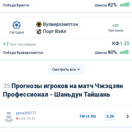
82%
Победа Брюгге
Шансы
Вулверхэмптон
+21
Порт Вэйл
Прогнозов
Сегодня
КФ
1.25
+7
Чел
.
поставили
80%
Победа Вулверхэмптон
Шансы
Смотреть все
35
Прогнозы игроков на матч Чжэцзян
Профессионал - Шаньдун Тайшань
gena300777
ТМ (4.50)
2.26
Live 16:31