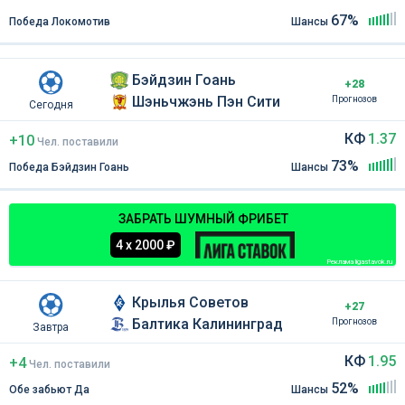
67%
Победа Локомотив
Шансы
Бэйдзин Гоань
+28
Шэньчжэнь Пэн Сити
Прогнозов
Сегодня
КФ
1.37
+10
Чел
.
поставили
73%
Победа Бэйдзин Гоань
Шансы
ЗАБРАТЬ ШУМНЫЙ ФРИБЕТ
4 х 2000 ₽
Реклама ligastavok.ru
Крылья Советов
+27
Балтика Калининград
Прогнозов
Завтра
КФ
1.95
+4
Чел
.
поставили
52%
Обе забьют Да
Шансы