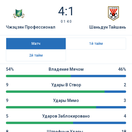
4:1
0:1 4:0
Чжэцзян Профессионал
Шаньдун Тайшань
Матч
1й тайм
2й тайм
54%
Владение Мячом
46%
9
Удары В Створ
2
9
Удары Мимо
3
5
Ударов Заблокировано
4
8
Штрафные Удары
18