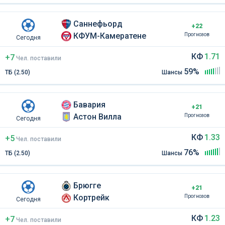
Саннефьорд
+22
КФУМ-Камератене
Прогнозов
Сегодня
КФ
1.71
+7
Чел
.
поставили
59%
ТБ (2.50)
Шансы
Бавария
+21
Астон Вилла
Прогнозов
Сегодня
КФ
1.33
+5
Чел
.
поставили
76%
ТБ (2.50)
Шансы
Брюгге
+21
Кортрейк
Прогнозов
Сегодня
КФ
1.23
+7
Чел
.
поставили