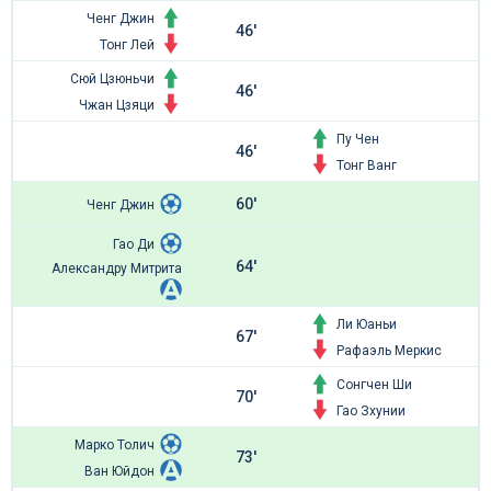
Ченг Джин
46'
Тонг Лей
Сюй Цзюньчи
46'
Чжан Цзяци
Пу Чен
46'
Тонг Ванг
60'
Ченг Джин
Гао Ди
64'
Александру Митрита
Ли Юаньи
67'
Рафаэль Меркис
Сонгчен Ши
70'
Гао Зхунии
Марко Толич
73'
Ван Юйдон