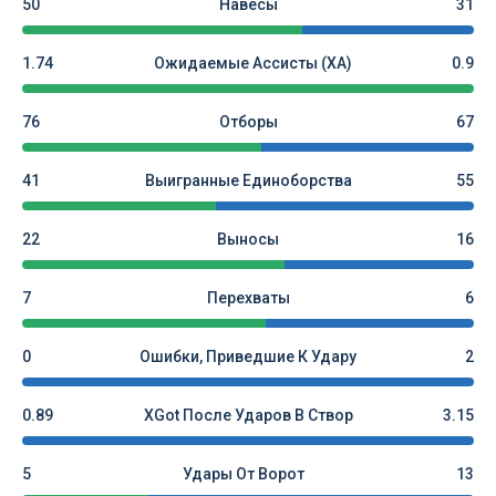
50
Навесы
31
1.74
Ожидаемые Ассисты (xA)
0.9
76
Отборы
67
41
Выигранные Единоборства
55
22
Выносы
16
7
Перехваты
6
0
Ошибки, Приведшие К Удару
2
0.89
XGot После Ударов В Створ
3.15
5
Удары От Ворот
13