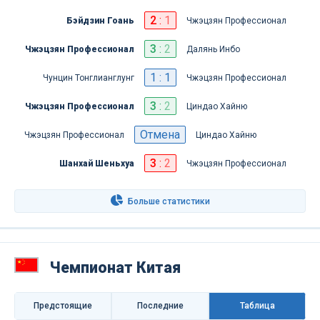
2
:
1
Бэйдзин Гоань
Чжэцзян Профессионал
3
:
2
Чжэцзян Профессионал
Далянь Инбо
1 : 1
Чунцин Тонглианглунг
Чжэцзян Профессионал
3
:
2
Чжэцзян Профессионал
Циндао Хайню
Отмена
Чжэцзян Профессионал
Циндао Хайню
3
:
2
Шанхай Шеньхуа
Чжэцзян Профессионал
Больше статистики
Чемпионат Китая
Предстоящие
Последниe
Таблица