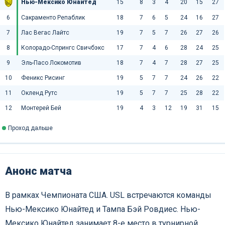
Нью-Мексико Юнайтед
15
8
3
4
20
15
27
6
Сакраменто Репаблик
18
7
6
5
24
16
27
7
Лас Вегас Лайтс
19
7
5
7
26
27
26
8
Колорадо-Спрингс Свичбэкс
17
7
4
6
28
24
25
9
Эль-Пасо Локомотив
18
7
4
7
28
27
25
10
Феникс Рисинг
19
5
7
7
24
26
22
11
Окленд Рутс
19
5
7
7
25
28
22
12
Монтерей Бей
19
4
3
12
19
31
15
Проход дальше
Анонс матча
В рамках Чемпионата США. USL встречаются команды
Нью-Мексико Юнайтед и Тампа Бэй Ровдиес. Нью-
Мексико Юнайтед занимает 8-е место в турнирной