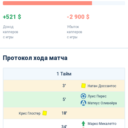
+521 $
-2 900 $
Доход
Убыток
капперов
капперов
с игры
с игры
Протокол хода матча
1 Тайм
3'
Натан Доссантос
Луис Перес
5'
Матеус Оливейра
18'
Крис Глостер
Марко Микалетто
34'