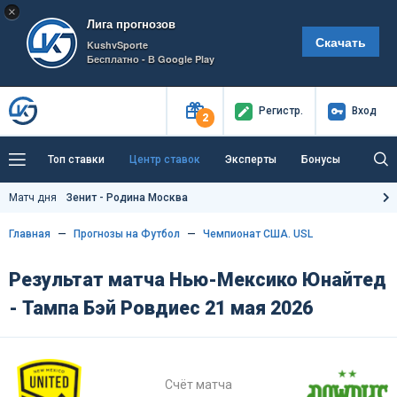
×
Лига прогнозов
Скачать
KushvSporte
Бесплатно - В Google Play
Регистр
.
Вход
2
Топ ставки
Центр ставок
Эксперты
Бонусы
Тренды
Букмекеры
Пресс-центр
Матч дня
Зенит - Родина Москва
Как тут заработать?
Главная
Прогнозы на Футбол
Чемпионат США. USL
Результат матча Нью-Мексико Юнайтед
- Тампа Бэй Ровдиес 21 мая 2026
Счёт матча