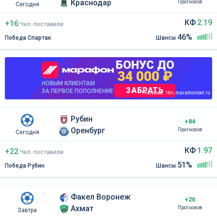
Краснодар
Прогнозов
Сегодня
КФ
2.19
+16
Чел
.
поставили
46%
Победа Спартак
Шансы
БОНУС ДО
34 000 ₽
НОВЫМ КЛИЕНТАМ
ЗАБРАТЬ
ЗА ПЕРВОЕ ПОПОЛНЕНИЕ
Реклама. 18+, marathonbet.ru
Рубин
+84
Оренбург
Прогнозов
Сегодня
КФ
1.97
+22
Чел
.
поставили
51%
Победа Рубин
Шансы
Факел Воронеж
+26
Ахмат
Прогнозов
Завтра