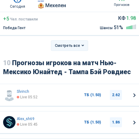
Мехелен
Прогнозов
Сегодня
КФ
1.98
+5
Чел
.
поставили
51%
Победа Гент
Шансы
Смотреть все
10
Прогнозы игроков на матч Нью-
Мексико Юнайтед - Тампа Бэй Ровдиес
Slvinch
ТБ (1.50)
2.62
Live 05:52
Alex_sh69
ТБ (1.50)
1.86
Live 05:45