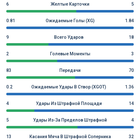
6
Желтые Карточки
5
0.81
Ожидаемые Голы (xG)
1.84
9
Всего Ударов
18
2
Голевые Моменты
3
83
Передачи
70
0.2
Ожидаемые Удары В Створ (xGOT)
1.36
4
Удары Из Штрафной Площади
14
5
Удары Из-За Пределов Штрафной
4
13
Касания Мяча В Штрафной Соперника
32