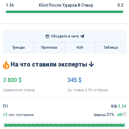
1.36
XGot После Ударов В Створ
0.2
😎
Обсудить в чате
Тренды
Прогнозы
H2H
Таблица
На что ставили эксперты
3 800 $
345 $
Сумма всех ставок
Ср. ставка 3.5% от банка
П1
КФ
3.24
+3
31%
чел
.
поставили
Шансы