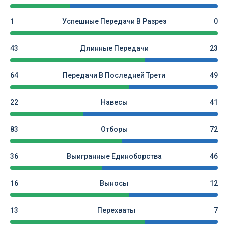
1
Успешные Передачи В Разрез
0
43
Длинные Передачи
23
64
Передачи В Последней Трети
49
22
Навесы
41
83
Отборы
72
36
Выигранные Единоборства
46
16
Выносы
12
13
Перехваты
7