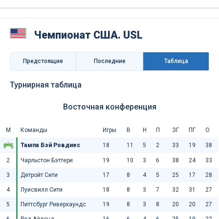
Чемпионат США. USL
Предстоящие
Последниe
Таблица
Турнирная таблица
Восточная конференция
М
Команды
Игры
В
Н
П
ЗГ
ПГ
О
Тампа Бэй Ровдиес
18
11
5
2
33
19
38
2
Чарльстон Бэттери
19
10
3
6
38
24
33
3
Детройт Сити
17
8
4
5
25
17
28
4
Луисвилл Сити
18
8
3
7
32
31
27
5
Питтсбург Риверхаундс
19
8
3
8
20
20
27