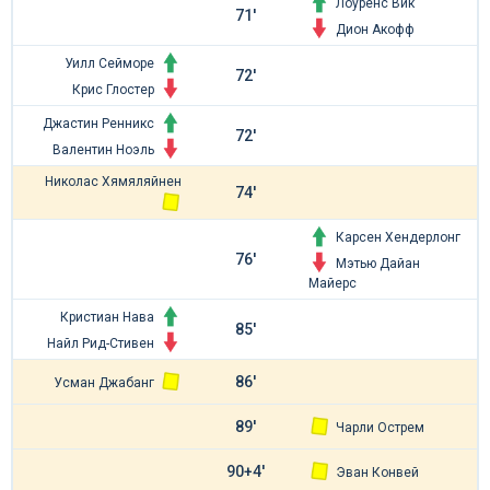
Лоуренс Вик
71'
Дион Акофф
Уилл Сейморе
72'
Крис Глостер
Джастин Ренникс
72'
Валентин Ноэль
Николас Хямяляйнен
74'
Карсен Хендерлонг
76'
Мэтью Дайан
Майерс
Кристиан Нава
85'
Найл Рид-Стивен
86'
Усман Джабанг
89'
Чарли Острем
90+4'
Эван Конвей