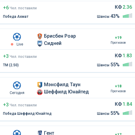
КФ
2.36
+6
Чел
.
поставили
43%
Победа Ахмат
Шансы
Брисбен Роар
+19
Сидней
Прогнозов
Live
КФ
1.83
+3
Чел
.
поставили
55%
ТМ (2.50)
Шансы
Мэнсфилд Таун
+18
Шеффилд Юнайтед
Прогнозов
Сегодня
КФ
1.84
+3
Чел
.
поставили
55%
Победа Шеффилд Юнайтед
Шансы
Гент
+17