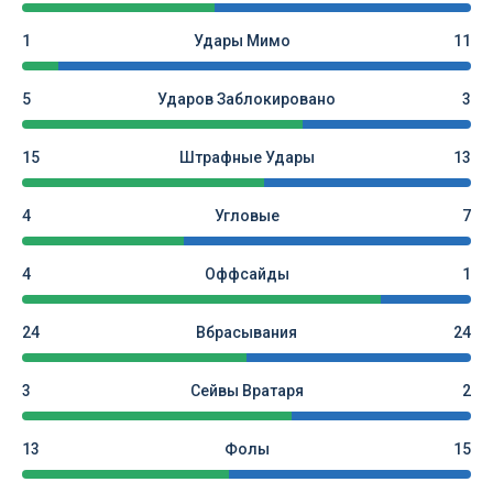
1
Удары Мимо
11
5
Ударов Заблокировано
3
15
Штрафные Удары
13
4
Угловые
7
4
Оффсайды
1
24
Вбрасывания
24
3
Сейвы Вратаря
2
13
Фолы
15