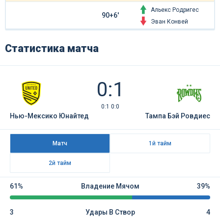
Альекс Родригес
90+6'
Эван Конвей
Статистика матча
0:1
0:1 0:0
Нью-Мексико Юнайтед
Тампа Бэй Ровдиес
Матч
1й тайм
2й тайм
61%
Владение Мячом
39%
3
Удары В Створ
4