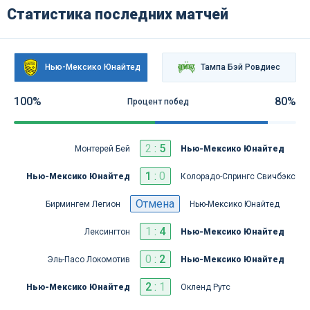
Статистика последних матчей
Нью-Мексико Юнайтед
Тампа Бэй Ровдиес
100%
80%
Процент побед
2
:
5
Монтерей Бей
Нью-Мексико Юнайтед
1
:
0
Нью-Мексико Юнайтед
Колорадо-Спрингс Свичбэкс
Отмена
Бирмингем Легион
Нью-Мексико Юнайтед
1
:
4
Лексингтон
Нью-Мексико Юнайтед
0
:
2
Эль-Пасо Локомотив
Нью-Мексико Юнайтед
2
:
1
Нью-Мексико Юнайтед
Окленд Рутс