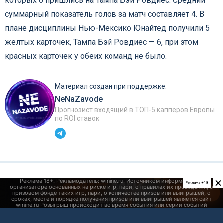
которых 6 пришлись на Тампа Бэй Ровдиес. Средний
суммарный показатель голов за матч составляет 4. В
плане дисциплины Нью-Мексико Юнайтед получили 5
желтых карточек, Тампа Бэй Ровдиес — 6, при этом
красных карточек у обеих команд не было.
Материал создан при поддержке:
NeNaZavode
Прогнозист входящий в ТОП-5 капперов Европы
по ROI ставок
×
Реклама +18