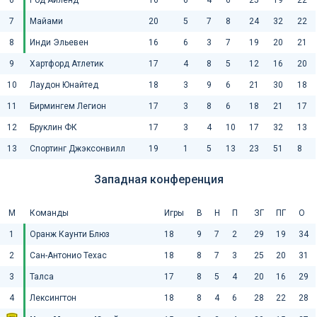
6
Род Айленд
16
6
4
6
25
19
22
7
Майами
20
5
7
8
24
32
22
8
Инди Эльевен
16
6
3
7
19
20
21
9
Хартфорд Атлетик
17
4
8
5
12
16
20
10
Лаудон Юнайтед
18
3
9
6
21
30
18
11
Бирмингем Легион
17
3
8
6
18
21
17
12
Бруклин ФК
17
3
4
10
17
32
13
13
Спортинг Джэксонвилл
19
1
5
13
23
51
8
Западная конференция
М
Команды
Игры
В
Н
П
ЗГ
ПГ
О
1
Оранж Каунти Блюз
18
9
7
2
29
19
34
2
Сан-Антонио Техас
18
8
7
3
25
20
31
3
Талса
17
8
5
4
20
16
29
4
Лексингтон
18
8
4
6
28
22
28