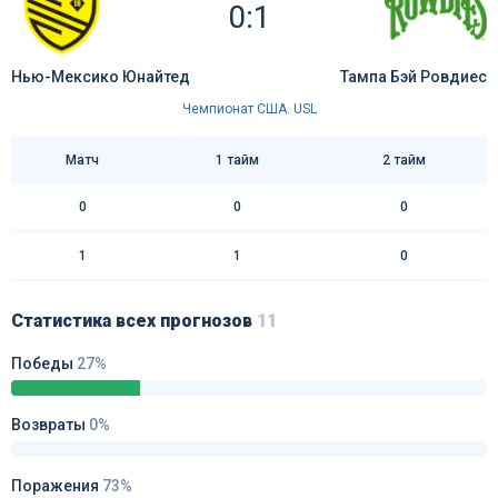
0:1
Нью-Мексико Юнайтед
Тампа Бэй Ровдиес
Чемпионат США. USL
Матч
1 тайм
2 тайм
0
0
0
1
1
0
Статистика всех прогнозов
11
Победы
27%
Возвраты
0%
Поражения
73%