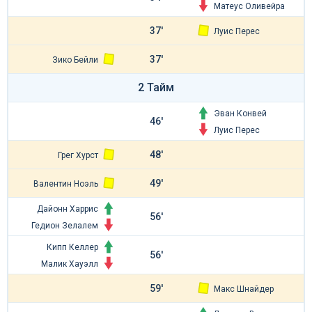
Матеус Оливейра
37'
Луис Перес
37'
Зико Бейли
2 Тайм
Эван Конвей
46'
Луис Перес
48'
Грег Хурст
49'
Валентин Ноэль
Дайонн Харрис
56'
Гедион Зелалем
Кипп Келлер
56'
Малик Хауэлл
59'
Макс Шнайдер