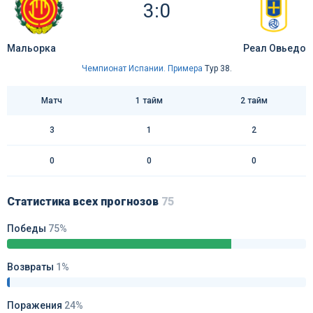
3:0
Мальорка
Реал Овьедо
Чемпионат Испании. Примера
Тур 38.
Матч
1 тайм
2 тайм
3
1
2
0
0
0
Статистика всех прогнозов
75
Победы
75%
Возвраты
1%
Поражения
24%