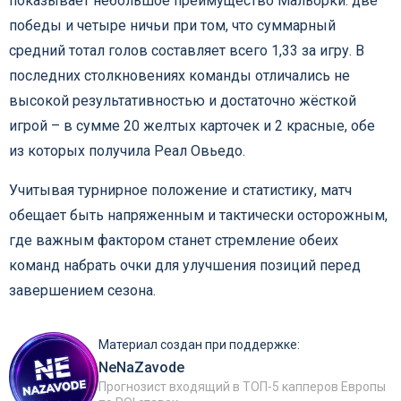
показывает небольшое преимущество Мальорки: две
победы и четыре ничьи при том, что суммарный
средний тотал голов составляет всего 1,33 за игру. В
последних столкновениях команды отличались не
высокой результативностью и достаточно жёсткой
игрой – в сумме 20 желтых карточек и 2 красные, обе
из которых получила Реал Овьедо.
Учитывая турнирное положение и статистику, матч
обещает быть напряженным и тактически осторожным,
где важным фактором станет стремление обеих
команд набрать очки для улучшения позиций перед
завершением сезона.
Материал создан при поддержке:
NeNaZavode
Прогнозист входящий в ТОП-5 капперов Европы