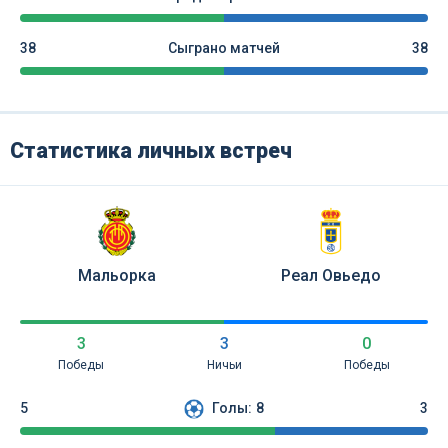
38
Сыграно матчей
38
Статистика личных встреч
Мальорка
Реал Овьедо
3
3
0
Победы
Ничьи
Победы
5
Голы:
8
3