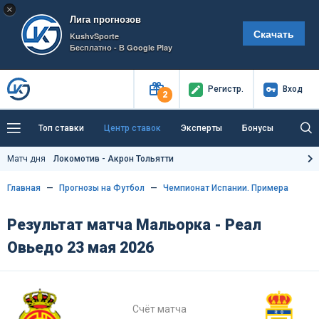
×
Лига прогнозов
Скачать
KushvSporte
Бесплатно - В Google Play
Регистр
.
Вход
2
Топ ставки
Центр ставок
Эксперты
Бонусы
Тренды
Букмекеры
Пресс-центр
Матч дня
Локомотив - Акрон Тольятти
Как тут заработать?
Главная
Прогнозы на Футбол
Чемпионат Испании. Примера
Результат матча Мальорка - Реал
Овьедо 23 мая 2026
Счёт матча