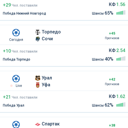
КФ
1.56
+29
Чел
.
поставили
65%
Победа Нижний Новгород
Шансы
Торпедо
+45
Сочи
Прогнозов
Сегодня
КФ
2.54
+10
Чел
.
поставили
40%
Победа Торпедо
Шансы
Урал
+42
Уфа
Прогнозов
Live
КФ
1.62
+21
Чел
.
поставили
62%
Победа Урал
Шансы
Спартак
+38