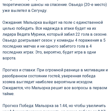
теоретические шансы на спасение. Овьедо (20-е место)
уже вылетел в Сегунду.
Ожидания: Мальорка выйдет на поле с единственной
целью победить. Вся надежда в атаке будет на их
лидера Ведата Мурики, который забил 22 гола в сезоне.
Овьедо доигрывает сезон: у команды 4 поражения в 5
последних матчах и ни одного забитого гола в 4
последних играх. Это, вероятно, будет игра в одни
ворота.
Прогноз и ставки: При огромной разнице в мотивации и
разобранном состоянии гостей, уверенная победа
хозяев выглядит наиболее вероятным исходом.
Ожидается, что Мальорка решит все вопросы в первом
тайме.
Прогноз Победа: Мальорка за 1.44, но чтобы увеличить