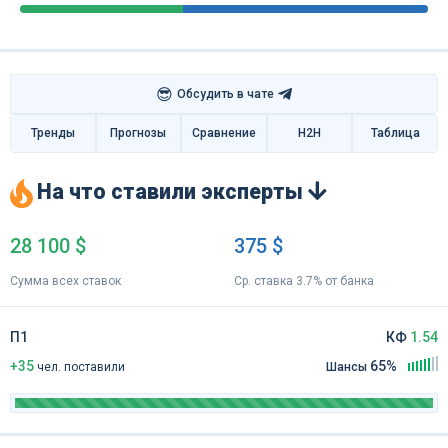
😎
Обсудить в чате
Тренды
Прогнозы
Сравнение
H2H
Таблица
На что ставили эксперты
28 100 $
375 $
Сумма всех ставок
Ср. ставка 3.7% от банка
П1
КФ
1.54
+35
65%
чел
.
поставили
Шансы