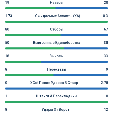
19
Навесы
20
1.73
Ожидаемые Ассисты (xA)
0.3
80
Отборы
67
50
Выигранные Единоборства
38
18
Выносы
33
8
Перехваты
9
0
XGot После Ударов В Створ
2.78
1
Штанги И Перекладины
0
8
Удары От Ворот
12