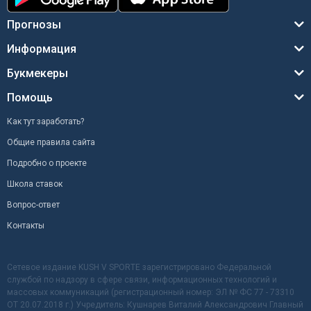
Прогнозы
Информация
Букмекеры
Помощь
Как тут заработать?
Общие правила сайта
Подробно о проекте
Школа ставок
Вопрос-ответ
Контакты
Сетевое издание KUSH V SPORTE зарегистрировано Федеральной
службой по надзору в сфере связи, информационных технологий и
массовых коммуникаций (регистрационный номер: ЭЛ № ФС 77 - 73310
ОТ 20.07.2018 г.) Учредитель: Кушнарев Виталий Александрович Главный