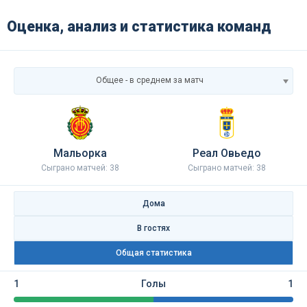
Оценка, анализ и статистика команд
Общее - в среднем за матч
Мальорка
Реал Овьедо
Сыграно матчей: 38
Сыграно матчей: 38
Дома
В гостях
Общая статистика
1
Голы
1