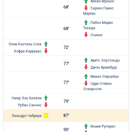
Аихен Муньос
68'
Серхио Гомес
Мартин
Пабло Марин
Техада
68'
Очиенг
Ллюк Кастель Соле
72'
Хофре Каррерас
Аритс Элустондо
77'
Джон Арамбуру
Микел Оярзабал
77'
Орри Стейнн
Оскарссон
Омар Эль Хилали
79'
Рубен Санчес
87'
Леандро Чабрера
Инаки Руперес
90'