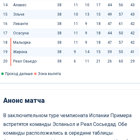
14
Алавес
38
11
10
17
44
56
43
15
Эльче
38
10
13
15
49
57
43
16
Леванте
38
11
9
18
47
61
42
17
Осасуна
38
11
9
18
44
50
42
18
Мальорка
38
11
9
18
47
57
42
19
Жирона
38
9
14
15
39
55
41
20
Реал Овьедо
38
6
11
21
26
60
29
Проход дальше
Зона вылета
Анонс матча
В заключительном туре чемпионата Испании Примера
встретятся команды Эспаньол и Реал Сосьедад. Обе
команды расположились в середине таблицы: