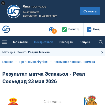
×
Лига прогнозов
Скачать
KushvSporte
Бесплатно - В Google Play
Регистр
.
Вход
2
Топ ставки
Центр ставок
Эксперты
Бонусы
Тренды
Букмекеры
Пресс-центр
Матч дня
Зенит - Родина Москва
Как тут заработать?
Главная
Прогнозы на Футбол
Чемпионат Испании. Примера
Результат матча Эспаньол - Реал
Сосьедад 23 мая 2026
Счёт матча