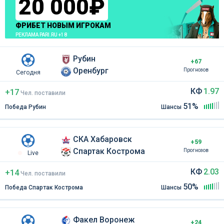
20 000₽
ФРИБЕТ НОВЫМ ИГРОКАМ
РЕКЛАМА PARI.RU +18
Рубин
+67
Оренбург
Прогнозов
Сегодня
КФ
1.97
+17
Чел
.
поставили
51%
Победа Рубин
Шансы
СКА Хабаровск
+59
Спартак Кострома
Прогнозов
Live
КФ
2.03
+14
Чел
.
поставили
50%
Победа Спартак Кострома
Шансы
Факел Воронеж
+24