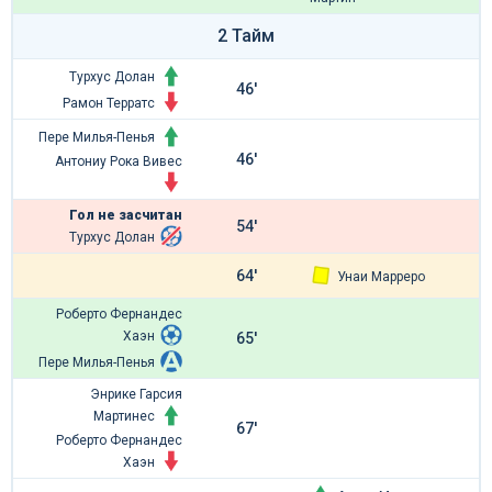
2 Тайм
Турхус Долан
46'
Рамон Терратс
Пере Милья-Пенья
46'
Антониу Рока Вивес
Гол не засчитан
54'
Турхус Долан
64'
Унаи Марреро
Роберто Фернандес
Хаэн
65'
Пере Милья-Пенья
Энрике Гарсия
Мартинес
67'
Роберто Фернандес
Хаэн