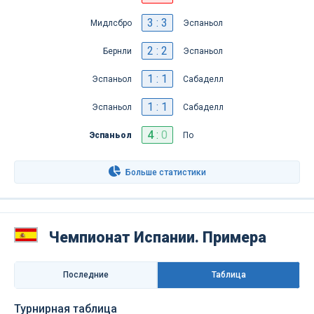
3 : 3
Мидлсбро
Эспаньол
2 : 2
Бернли
Эспаньол
1 : 1
Эспаньол
Сабаделл
1 : 1
Эспаньол
Сабаделл
4
:
0
Эспаньол
По
Больше статистики
Чемпионат Испании. Примера
Последниe
Таблица
Турнирная таблица