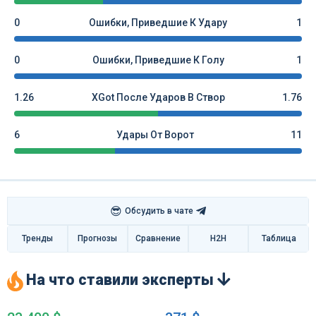
0
Ошибки, Приведшие К Удару
1
0
Ошибки, Приведшие К Голу
1
1.26
XGot После Ударов В Створ
1.76
6
Удары От Ворот
11
😎
Обсудить в чате
Тренды
Прогнозы
Сравнение
H2H
Таблица
На что ставили эксперты