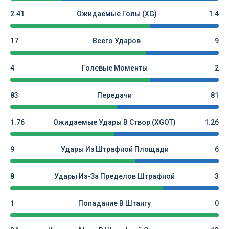
2.41
Ожидаемые Голы (xG)
1.4
17
Всего Ударов
9
4
Голевые Моменты
2
83
Передачи
81
1.76
Ожидаемые Удары В Створ (xGOT)
1.26
9
Удары Из Штрафной Площади
6
8
Удары Из-За Пределов Штрафной
3
1
Попадание В Штангу
0