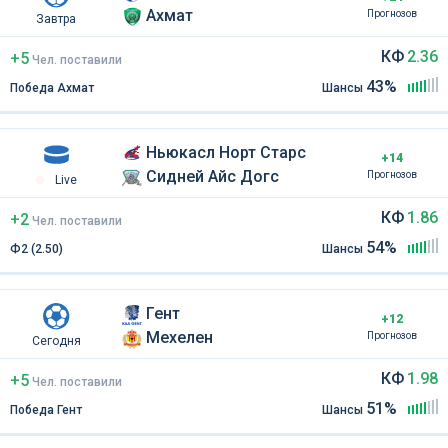
Ахмат
Прогнозов
Завтра
КФ
2.36
+5
Чел
.
поставили
43%
Победа Ахмат
Шансы
Ньюкасл Норт Старс
+14
Сидней Айс Догс
Прогнозов
Live
КФ
1.86
+2
Чел
.
поставили
54%
Ф2 (2.50)
Шансы
Гент
+12
Мехелен
Прогнозов
Сегодня
КФ
1.98
+5
Чел
.
поставили
51%
Победа Гент
Шансы