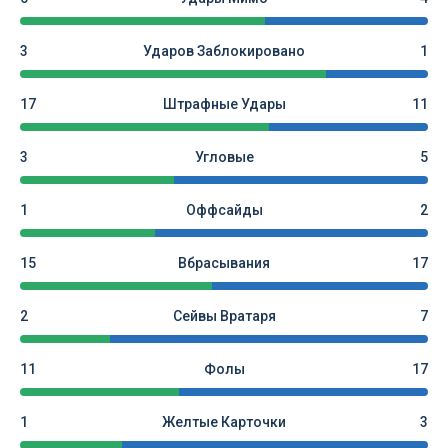
3
Ударов Заблокировано
1
17
Штрафные Удары
11
3
Угловые
5
1
Оффсайды
2
15
Вбрасывания
17
2
Сейвы Вратаря
7
11
Фолы
17
1
Желтые Карточки
3