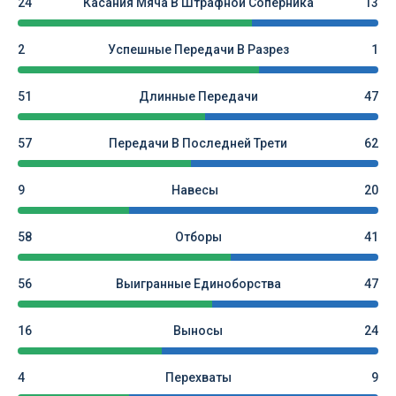
24
Касания Мяча В Штрафной Соперника
13
2
Успешные Передачи В Разрез
1
51
Длинные Передачи
47
57
Передачи В Последней Трети
62
9
Навесы
20
58
Отборы
41
56
Выигранные Единоборства
47
16
Выносы
24
4
Перехваты
9