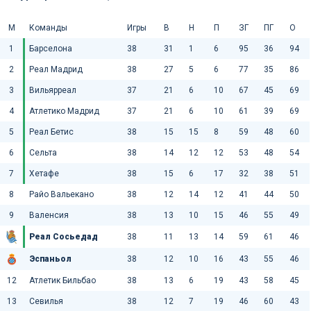
М
Команды
Игры
В
Н
П
ЗГ
ПГ
О
1
Барселона
38
31
1
6
95
36
94
2
Реал Мадрид
38
27
5
6
77
35
86
3
Вильярреал
37
21
6
10
67
45
69
4
Атлетико Мадрид
37
21
6
10
61
39
69
5
Реал Бетис
38
15
15
8
59
48
60
6
Сельта
38
14
12
12
53
48
54
7
Хетафе
38
15
6
17
32
38
51
8
Райо Вальекано
38
12
14
12
41
44
50
9
Валенсия
38
13
10
15
46
55
49
Реал Сосьедад
38
11
13
14
59
61
46
Эспаньол
38
12
10
16
43
55
46
12
Атлетик Бильбао
38
13
6
19
43
58
45
13
Севилья
38
12
7
19
46
60
43