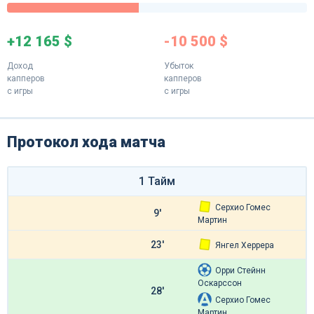
+12 165 $
-10 500 $
Доход
Убыток
капперов
капперов
с игры
с игры
Протокол хода матча
1 Тайм
Серхио Гомес
9'
Мартин
23'
Янгел Херрера
Орри Стейнн
Оскарссон
28'
Серхио Гомес
Мартин