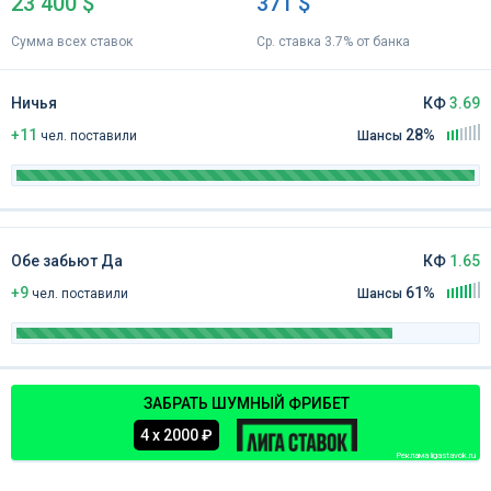
23 400 $
371 $
Сумма всех ставок
Ср. ставка 3.7% от банка
Ничья
КФ
3.69
+11
28%
чел
.
поставили
Шансы
Обе забьют Да
КФ
1.65
+9
61%
чел
.
поставили
Шансы
ЗАБРАТЬ ШУМНЫЙ ФРИБЕТ
4 х 2000 ₽
Реклама ligastavok.ru