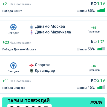
КФ
1.19
+21
Чел
.
поставили
85%
Победа Зенит
Шансы
Динамо Москва
+85
Динамо Махачкала
Прогнозов
Сегодня
КФ
1.73
+23
Чел
.
поставили
58%
Победа Динамо Москва
Шансы
Спартак
+82
Краснодар
Прогнозов
Сегодня
КФ
2.19
+11
Чел
.
поставили
46%
Победа Спартак
Шансы
ПАРИ И ПОБЕЖДАЙ