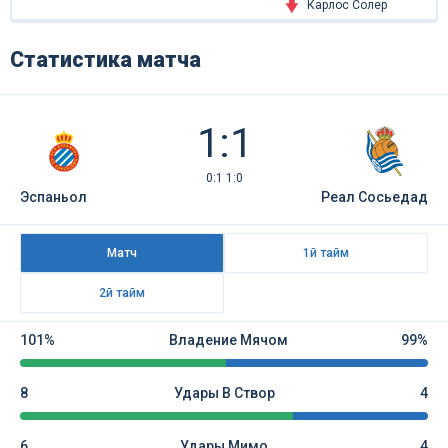
Карлос Солер
Статистика матча
1:1
0:1 1:0
Эспаньол
Реал Сосьедад
Матч
1й тайм
2й тайм
101%
Владение Мячом
99%
8
Удары В Створ
4
6
Удары Мимо
4