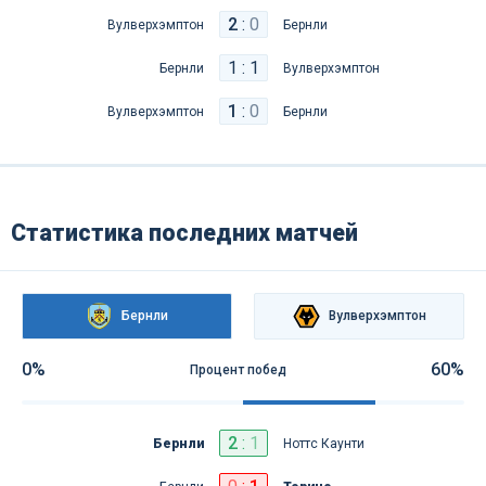
2
:
0
Вулверхэмптон
Бернли
1 : 1
Бернли
Вулверхэмптон
1
:
0
Вулверхэмптон
Бернли
Статистика последних матчей
Бернли
Вулверхэмптон
0%
60%
Процент побед
2
:
1
Бернли
Ноттс Каунти