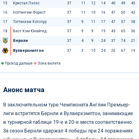
15
Кристал Пэлэс
37
11
12
14
40
49
45
16
Ноттингем Форест
37
11
10
16
47
50
43
17
Тоттенхэм Хотспур
37
9
11
17
47
57
38
18
Вест Хэм Юнайтед
37
9
9
19
43
65
36
Бернли
37
4
9
24
37
74
21
Вулверхэмптон
37
3
10
24
26
67
19
Проход дальше
Зона вылета
Анонс матча
В заключительном туре Чемпионата Англии Премьер-
лиги встретятся Бернли и Вулверхэмптон, занимающие
в турнирной таблице 19-е и 20-е места соответственно.
За сезон Бернли одержал 4 победы при 24 поражениях