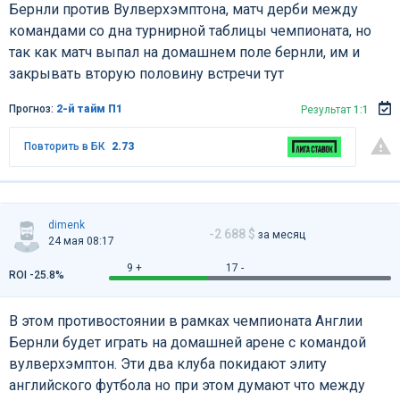
Бернли против Вулверхэмптона, матч дерби между
командами со дна турнирной таблицы чемпионата, но
так как матч выпал на домашнем поле бернли, им и
закрывать вторую половину встречи тут
Прогноз:
2-й тайм П1
Результат
1:1
Повторить в БК
2.73
dimenk
-2 688 $
за месяц
24 мая 08:17
9 +
17 -
ROI -25.8%
В этом противостоянии в рамках чемпионата Англии
Бернли будет играть на домашней арене с командой
вулверхэмптон. Эти два клуба покидают элиту
английского футбола но при этом думают что между