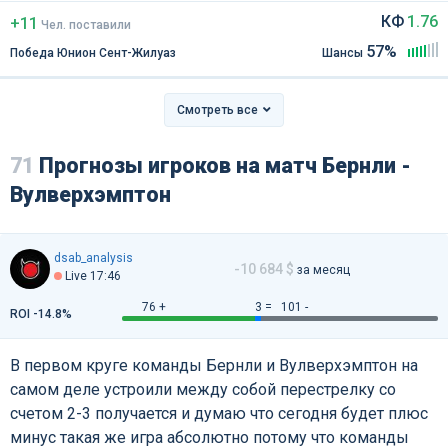
КФ
1.76
+11
Чел
.
поставили
57%
Победа Юнион Сент-Жилуаз
Шансы
Смотреть все
71
Прогнозы игроков на матч Бернли -
Вулверхэмптон
dsab_analysis
-10 684 $
за месяц
Live 17:46
76 +
3 =
101 -
ROI -14.8%
В первом круге команды Бернли и Вулверхэмптон на
самом деле устроили между собой перестрелку со
счетом 2-3 получается и думаю что сегодня будет плюс
минус такая же игра абсолютно потому что команды