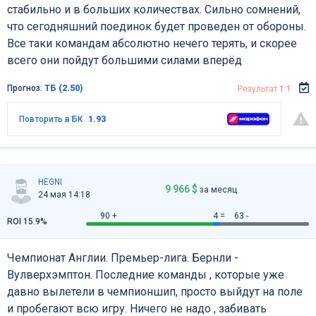
стабильно и в больших количествах. Сильно сомнений,
что сегодняшний поединок будет проведен от обороны.
Все таки командам абсолютно нечего терять, и скорее
всего они пойдут большими силами вперёд
Прогноз:
ТБ (2.50)
Результат
1:1
Повторить в БК
1.93
HEGNI
9 966 $
за месяц
24 мая 14:18
90 +
4 =
63 -
ROI 15.9%
Чемпионат Англии. Премьер-лига. Бернли -
Вулверхэмптон. Последние команды , которые уже
давно вылетели в чемпионшип, просто выйдут на поле
и пробегают всю игру. Ничего не надо , забивать