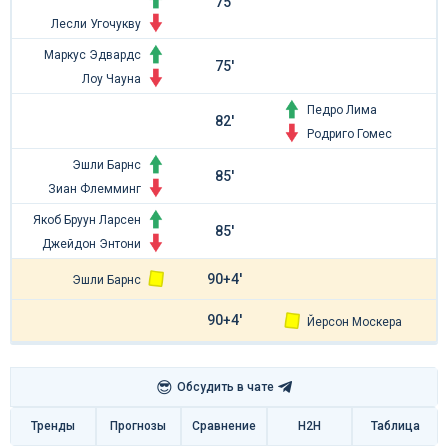
75'
Лесли Угочукву
Маркус Эдвардс
75'
Лоу Чауна
Педро Лима
82'
Родриго Гомес
Эшли Барнс
85'
Зиан Флемминг
Якоб Бруун Ларсен
85'
Джейдон Энтони
90+4'
Эшли Барнс
90+4'
Йерсон Москера
😎
Обсудить в чате
Тренды
Прогнозы
Сравнение
H2H
Таблица