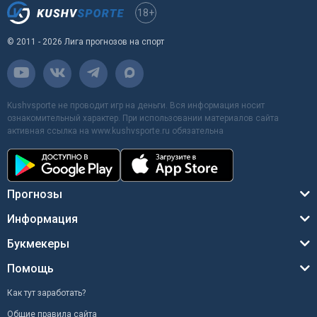
18+
© 2011 - 2026 Лига прогнозов на спорт
Kushvsporte не проводит игр на деньги. Вся информация носит
ознакомительный характер. При использовании материалов сайта
активная ссылка на www.kushvsporte.ru обязательна
Прогнозы
Информация
Букмекеры
Помощь
Как тут заработать?
Общие правила сайта