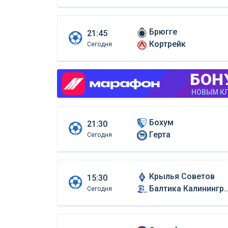
Брюгге
21:45
Кортрейк
Сегодня
БОН
НОВЫМ КЛ
Бохум
21:30
Герта
Сегодня
Крылья Советов
15:30
Балтика Калининград
Сегодня