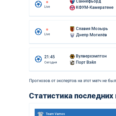
Саннефьорд
Live
КФУМ-Камератене
Славия Мозырь
Live
Днепр Могилёв
Вулверхэмптон
21:45
Порт Вэйл
Сегодня
Прогнозов от экспертов на этот матч не был
Статистика последних
Team Vamos