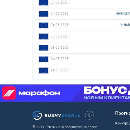
05.06.2026
Selangor
04.06.2026
Invic
04.06.2026
03.06.2026
03.06.2026
24.05.2026
24.05.2026
Прогн
18+
Конкурс
© 2011 - 2026 Лига прогнозов на спорт