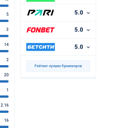
5.0
5
5.0
3
14
5.0
2
Рейтинг лучших букмекеров
20
1
2.16
16