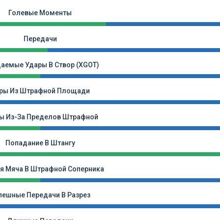
Голевые Моменты
Передачи
аемые Удары В Створ (xGOT)
ры Из Штрафной Площади
ы Из-За Пределов Штрафной
Попадание В Штангу
я Мяча В Штрафной Соперника
пешные Передачи В Разрез