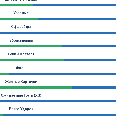
Угловые
Оффсайды
Вбрасывания
Сейвы Вратаря
Фолы
Желтые Карточки
Ожидаемые Голы (xG)
Всего Ударов