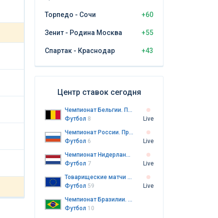
Торпедо - Сочи
+60
Зенит - Родина Москва
+55
Спартак - Краснодар
+43
Центр ставок сегодня
Чемпионат Бельгии. Премьер-лига
Футбол
8
Live
Чемпионат России. Премьер-лига
Футбол
6
Live
Чемпионат Нидерландов. Эредивизи
Футбол
7
Live
Товарищеские матчи клубов
Футбол
59
Live
Чемпионат Бразилии. Серия A
Футбол
10