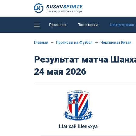
Прогнозы
Топ ставки
Центр ставок
Главная
Прогнозы на Футбол
Чемпионат Китая
Результат матча Шанх
24 мая 2026
Шанхай Шеньхуа