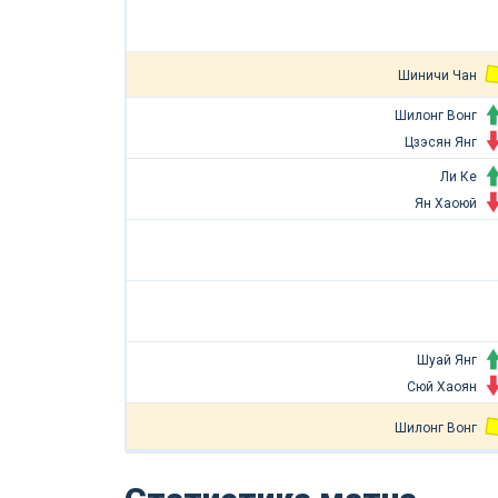
Шиничи Чан
Шилонг Вонг
Цзэсян Янг
Ли Ке
Ян Хаоюй
Шуай Янг
Сюй Хаоян
Шилонг Вонг