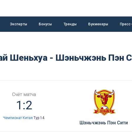
Эксперты
Бонусы
Тренды
Букмекеры
Пресс
ай Шеньхуа - Шэньчжэнь Пэн С
Счёт матча
1:2
Чемпионат Китая
Тур 14.
Шэньчжэнь Пэн Сити