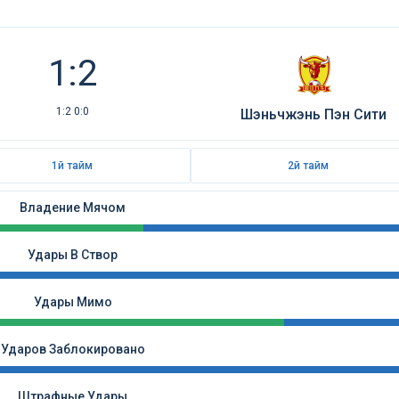
1:2
1:2 0:0
Шэньчжэнь Пэн Сити
1й тайм
2й тайм
Владение Мячом
Удары В Створ
Удары Мимо
Ударов Заблокировано
Штрафные Удары