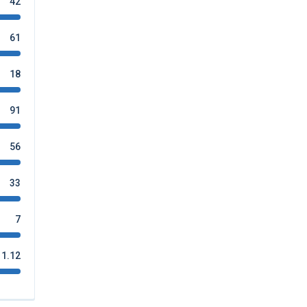
42
61
18
91
56
33
7
1.12