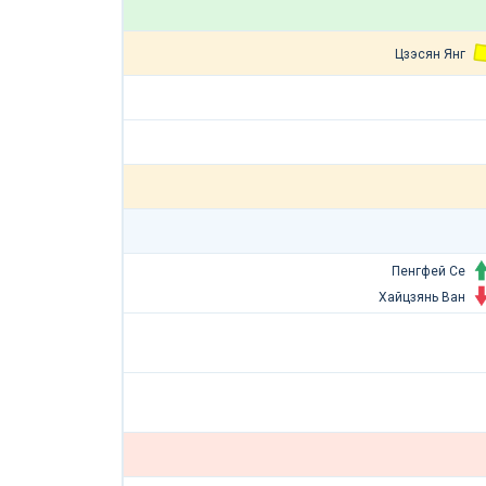
Цзэсян Янг
Пенгфей Се
Хайцзянь Ван