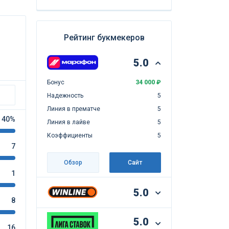
Рейтинг букмекеров
5.0
Бонус
34 000 ₽
Надежность
5
Линия в прематче
5
40%
Линия в лайве
5
Коэффициенты
5
7
Обзор
Сайт
1
5.0
8
5.0
16