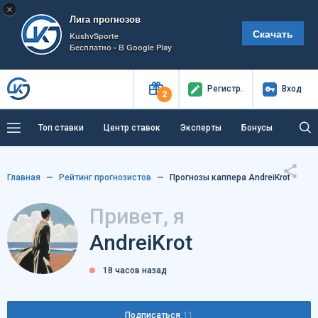
×
Лига прогнозов
Скачать
KushvSporte
Бесплатно - В Google Play
Регистр
.
Вход
2
Топ ставки
Центр ставок
Эксперты
Бонусы
Тренды
Букмекеры
Пресс-центр
Главная
Рейтинг прогнозистов
Прогнозы каппера AndreiKrot
Как тут заработать?
Привет, я
AndreiKrot
18 часов назад
Подписаться
11