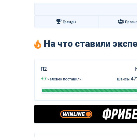
Тренды
Прогн
На что ставили экс
П2
+7
47
чел
овек
поставили
Шансы