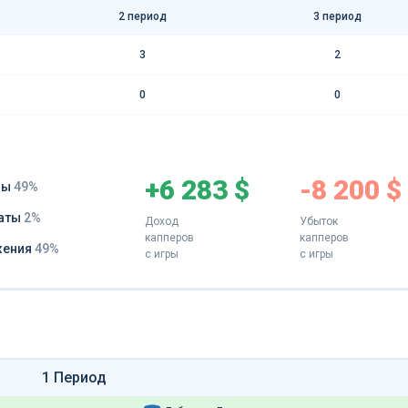
2 период
3 период
3
2
0
0
+6 283 $
-8 200 $
ды
49%
аты
2%
Доход
Убыток
капперов
капперов
жения
49%
с игры
с игры
1 Период