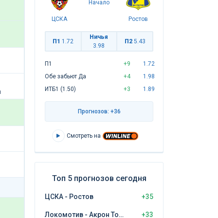
Начало
ЦСКА
Ростов
Ничья
П1
1.72
П2
5.43
3.98
П1
+9
1.72
Обе забьют Да
+4
1.98
ИТБ1 (1.50)
+3
1.89
й
Прогнозов: +36
Смотреть на
Топ 5 прогнозов сегодня
ЦСКА - Ростов
+35
Локомотив - Акрон Тольятти
+33