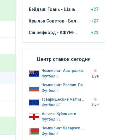
Бэйдзин Гоань - Шэньчжэнь Пэн Сити
+27
Крылья Советов - Балтика Калининград
+27
Саннефьорд - КФУМ-Камератене
+22
Центр ставок сегодня
Чемпионат Австралии. Премьер-лига Северного Нового Южного Уэльса. Женщины
Футбол
2
Live
Чемпионат России. Премьер-лига
Футбол
7
Товарищеские матчи клубов
Футбол
47
Live
Англия. Кубок лиги
Футбол
32
Чемпионат Беларуси. Высшая лига
Футбол
5