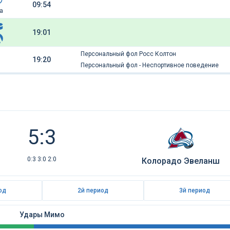
09:54
а
19:01
Персональный фол Росс Колтон
19:20
Персональный фол - Неспортивное поведение
5:3
0:3 3:0 2:0
Колорадо Эвеланш
од
2й период
3й период
Удары Мимо