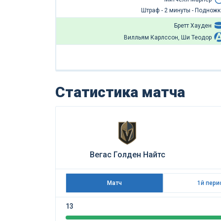
Штраф - 2 минуты - Подножк
Бретт Хауден
Вилльям Карлссон, Ши Теодор
Статистика матча
Вегас Голден Найтс
Матч
1й пери
13