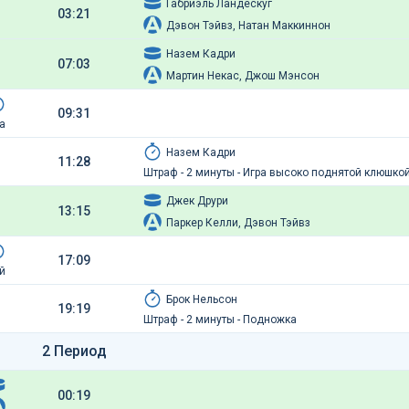
Габриэль Ландескуг
03:21
Дэвон Тэйвз, Натан Маккиннон
Назем Кадри
07:03
Мартин Некас, Джош Мэнсон
09:31
а
Назем Кадри
11:28
Штраф - 2 минуты - Игра высоко поднятой клюшко
Джек Друри
13:15
Паркер Келли, Дэвон Тэйвз
17:09
й
Брок Нельсон
19:19
Штраф - 2 минуты - Подножка
2 Период
00:19