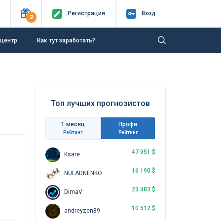
Регистр
ация
Вход
2
-центр
Как тут заработать?
Топ лучших прогнозистов
1 месяц
Профи
Рейтинг
Рейтинг
47 951 $
Ksare
16 190 $
NULADNENKO
23 483 $
DimaV
10 512 $
andreyzen89