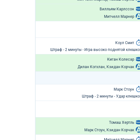
Вилльям Карлссон
Митчелл Марнер
Коул Смит
Штраф - 2 минуты - Игра высоко поднятой клюшко
Киган Колесар
Дилан Когхлан, Кэидан Корчак
Марк Стоун
Штраф - 2 минуты - Удар клюшко
Томаш Хертль
Марк Стоун, Кэидан Корчак
Митчелл Марнер