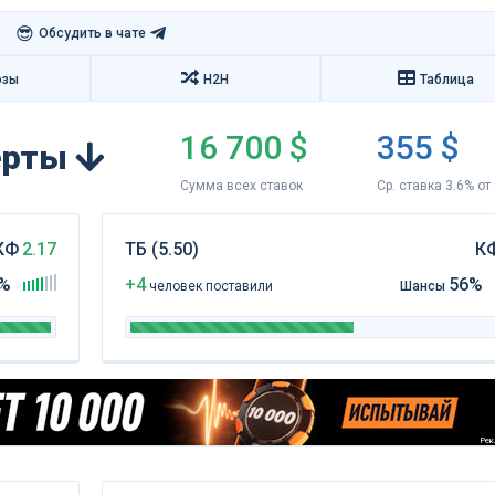
😎
Обсудить в чате
озы
H2H
Таблица
16 700 $
355 $
перты
Сумма всех ставок
Ср. ставка 3.6% от
КФ
2.17
ТБ (5.50)
К
%
+4
56%
чел
овек
поставили
Шансы
Рекл