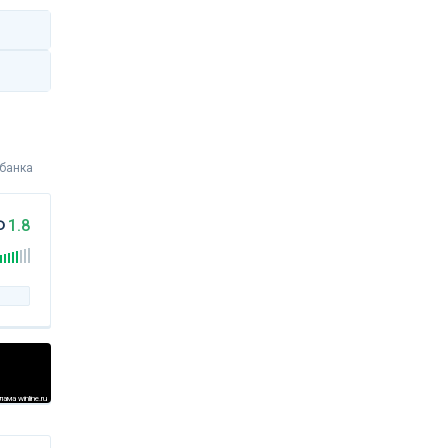
 банка
Ф
1.8
ама winline.ru