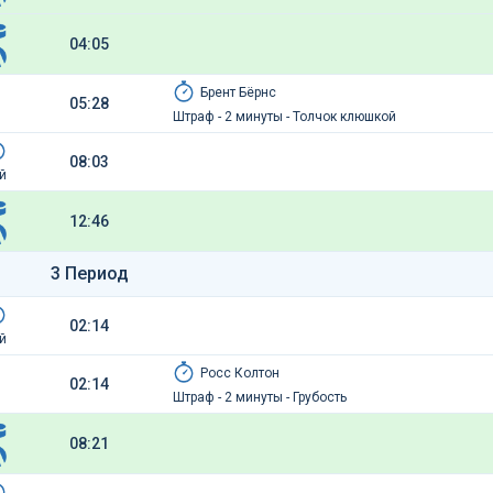
04:05
Брент Бёрнс
05:28
Штраф - 2 минуты - Толчок клюшкой
08:03
й
12:46
3 Период
02:14
й
Росс Колтон
02:14
Штраф - 2 минуты - Грубость
08:21