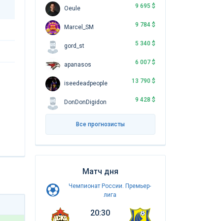
9 695 $
Oeule
9 784 $
Marcel_SM
5 340 $
gord_st
6 007 $
apanasos
13 790 $
iseedeadpeople
9 428 $
DonDonDigidon
Все прогнозисты
Матч дня
Чемпионат России. Премьер-
лига
20:30