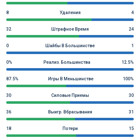
8
Удаления
4
32
Штрафное Время
24
0
Шайбы В Большинстве
1
0%
Реализ. Большинства
12.5%
87.5%
Игры В Меньшинстве
100%
30
Силовые Приемы
30
36
Выигр. Вбрасывания
31
18
Потери
15