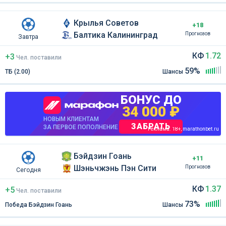
Крылья Советов
+18
Балтика Калининград
Прогнозов
Завтра
КФ
1.72
+3
Чел
.
поставили
59%
ТБ (2.00)
Шансы
БОНУС ДО
34 000 ₽
НОВЫМ КЛИЕНТАМ
ЗАБРАТЬ
ЗА ПЕРВОЕ ПОПОЛНЕНИЕ
Реклама. 18+, marathonbet.ru
Бэйдзин Гоань
+11
Шэньчжэнь Пэн Сити
Прогнозов
Сегодня
КФ
1.37
+5
Чел
.
поставили
73%
Победа Бэйдзин Гоань
Шансы