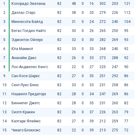
1
Колорадо Эвеланш
82
48
0
16
302
203
121
2
Даллас Старс
82
38
0
20
279
226
112
3
Миннесота Вайлд
82
31
0
24
272
240
104
4
Вегас Голден Найтс
82
30
0
26
265
250
95
5
Эдмонтон Ойлерз
82
32
0
30
282
269
93
6
Юта Маммот
82
33
0
33
268
240
92
7
Анахайм Дакс
82
26
0
33
273
288
92
8
Лос-Анджелес Кингс
82
22
0
27
225
247
90
9
Сан-Хосе Шаркс
82
27
0
35
251
292
86
10
Сент-Луис Блюс
82
33
0
33
231
258
86
11
Нэшвилл Предаторз
82
28
0
34
247
269
86
12
Виннипег Джетс
82
28
0
35
231
260
82
13
Сиэтл Кракен
82
26
0
37
226
263
79
14
Калгари Флеймс
82
27
0
39
212
259
77
15
Чикаго Блэкхокс
82
22
0
39
213
275
72