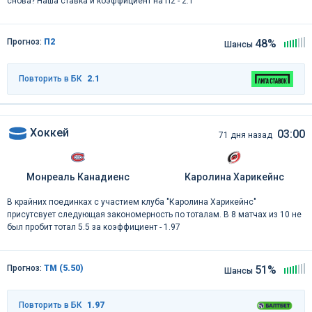
снова? Наша ставка и коэффициент на П2 - 2.1
Прогноз:
П2
48%
Шансы
Повторить в БК
2.1
Хоккей
03:00
71 дня назад
Монреаль Канадиенс
Каролина Харикейнс
В крайних поединках с участием клуба "Каролина Харикейнс"
присутсвует следующая закономерность по тоталам. В 8 матчах из 10 не
был пробит тотал 5.5 за коэффициент - 1.97
Прогноз:
ТМ (5.50)
51%
Шансы
Повторить в БК
1.97