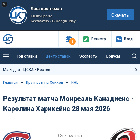
×
Лига прогнозов
Скачать
KushvSporte
Бесплатно - В Google Play
Регистр
.
Вход
2
Топ ставки
Центр ставок
Эксперты
Бонусы
Тренды
Букмекеры
Пресс-центр
Матч дня
ЦСКА - Ростов
Как тут заработать?
Главная
Прогнозы на Хоккей
NHL
Результат матча Монреаль Канадиенс -
Каролина Харикейнс 28 мая 2026
Счёт матча