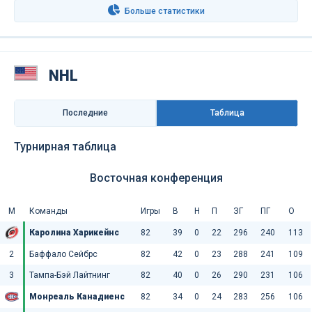
Больше статистики
NHL
Последниe
Таблица
Турнирная таблица
Восточная конференция
М
Команды
Игры
В
Н
П
ЗГ
ПГ
О
Каролина Харикейнс
82
39
0
22
296
240
113
2
Баффало Сейбрс
82
42
0
23
288
241
109
3
Тампа-Бэй Лайтнинг
82
40
0
26
290
231
106
Монреаль Канадиенс
82
34
0
24
283
256
106