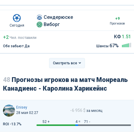
Сендерюске
+9
Виборг
Прогнозов
Сегодня
КФ
1.51
+2
Чел
.
поставили
67%
Обе забьют Да
Шансы
Смотреть все
48
Прогнозы игроков на матч Монреаль
Канадиенс - Каролина Харикейнс
Enisey
-6 956 $
за месяц
28 мая 02:27
52 +
4 =
71 -
ROI -13.7%