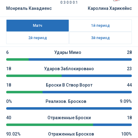
0:3 0:0 0:1
Монреаль Канадиенс
Каролина Харикейнс
Матч
1й период
2й период
3й период
6
Удары Мимо
28
18
Ударов Заблокировано
23
18
Броски В Створ Ворот
44
0%
Реализов. Бросков
9.09%
40
Отраженные Броски
18
93.02%
Отраженных Бросков
100%