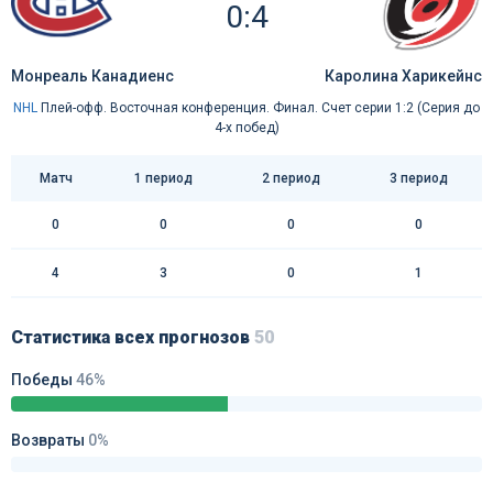
0:4
Монреаль Канадиенс
Каролина Харикейнс
NHL
Плей-офф. Восточная конференция. Финал. Счет серии 1:2 (Серия до
4-х побед)
Матч
1 период
2 период
3 период
0
0
0
0
4
3
0
1
Статистика всех прогнозов
50
Победы
46%
Возвраты
0%