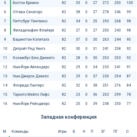
5
Бостон Брюинз
82
33
0
27
272
250
100
6
Оттава Сенаторс
82
38
0
27
278
246
99
7
Питтсбург Пингвинс
82
34
0
25
293
268
98
8
Филадельфия Флайерз
82
27
0
27
250
243
98
9
Вашингтон Кэпиталз
82
37
0
30
263
244
95
10
Детройт Ред Уингз
82
30
0
31
241
258
92
11
Коламбус Блю Джекетс
82
28
0
30
253
253
92
12
Нью-Йорк Айлендерс
82
29
0
34
233
241
91
13
Нью-Джерси Дэвилс
82
29
0
37
230
254
87
14
Флорида Пантерс
82
32
0
38
251
276
84
15
Торонто Мейпл Лифс
82
23
0
36
253
299
78
16
Нью-Йорк Рейнджерс
82
25
0
39
238
250
77
Западная конференция
М
Команды
Игры
В
Н
П
ЗГ
ПГ
О