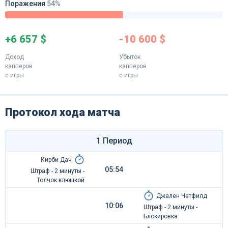
Поражения
54%
+6 657 $
-10 600 $
Доход
Убыток
капперов
капперов
с игры
с игры
Протокол хода матча
1 Период
Кирби Дач
05:54
Штраф - 2 минуты -
Толчок клюшкой
Джален Чатфилд
10:06
Штраф - 2 минуты -
Блокировка