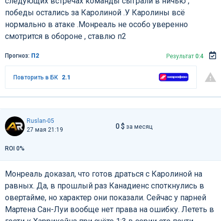
следующих встречах команды сыграли в ничью ,
победы остались за Каролиной .У Каролины всё
нормально в атаке .Монреаль не особо уверенно
смотрится в обороне , ставлю п2
Прогноз:
П2
Результат
0:4
Повторить в БК
2.1
Ruslan-05
0 $
за месяц
27 мая 21:19
ROI 0%
Монреаль доказал, что готов драться с Каролиной на
равных. Да, в прошлый раз Канадиенс споткнулись в
овертайме, но характер они показали. Сейчас у парней
Мартена Сан-Луи вообще нет права на ошибку. Лететь в