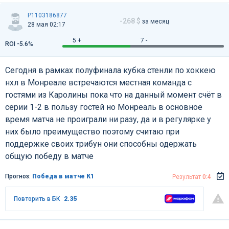
P1103186877
-268 $
за месяц
28 мая 02:17
5 +
7 -
ROI -5.6%
Сегодня в рамках полуфинала кубка стенли по хоккею
нхл в Монреале встречаются местная команда с
гостями из Каролины пока что на данный момент счёт в
серии 1-2 в пользу гостей но Монреаль в основное
время матча не проиграли ни разу, да и в регулярке у
них было преимущество поэтому считаю при
поддержке своих трибун они способны одержать
общую победу в матче
Прогноз:
Победа в матче К1
Результат
0:4
Повторить в БК
2.35