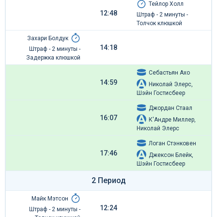
Тейлор Холл
12:48
Штраф - 2 минуты -
Толчок клюшкой
Захари Болдук
14:18
Штраф - 2 минуты -
Задержка клюшкой
Себастьян Ахо
14:59
Николай Элерс,
Шэйн Гостисбеер
Джордан Стаал
16:07
К'Андре Миллер,
Николай Элерс
Логан Стэнковен
17:46
Джексон Блейк,
Шэйн Гостисбеер
2 Период
Майк Мэтсон
12:24
Штраф - 2 минуты -