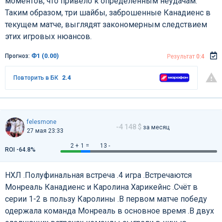
моментов, что привело к определённым неудачам.
Таким образом, три шайбы, заброшенные Канадиенс в
текущем матче, выглядят закономерным следствием
этих игровых нюансов.
Прогноз:
Ф1 (0.00)
Результат
0:4
Повторить в БК
2.4
felesmone
-4 148 $
за месяц
27 мая 23:33
2 +
1 =
13 -
ROI -64.8%
НХЛ .Полуфинальная встреча .4 игра .Встречаются
Монреаль Канадиенс и Каролина Харикейнс .Счёт в
серии 1-2 в пользу Каролины .В первом матче победу
одержала команда Монреаль в основное время .В двух