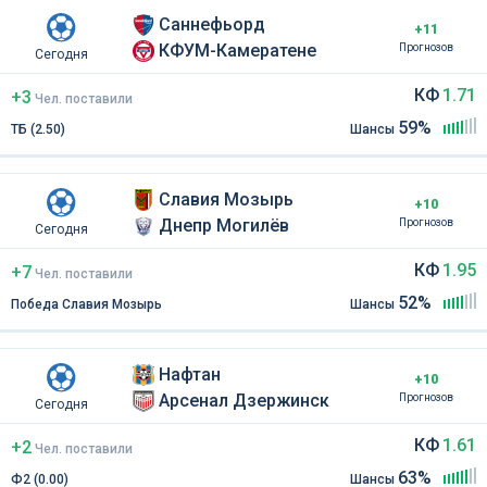
Саннефьорд
+11
КФУМ-Камератене
Прогнозов
Сегодня
КФ
1.71
+3
Чел
.
поставили
59%
ТБ (2.50)
Шансы
Славия Мозырь
+10
Днепр Могилёв
Прогнозов
Сегодня
КФ
1.95
+7
Чел
.
поставили
52%
Победа Славия Мозырь
Шансы
Нафтан
+10
Арсенал Дзержинск
Прогнозов
Сегодня
КФ
1.61
+2
Чел
.
поставили
63%
Ф2 (0.00)
Шансы