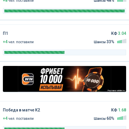
+8
48%
чел
.
поставили
Шансы
П1
КФ
3.04
+4
33%
чел
.
поставили
Шансы
Реклама winline.ru
Победа в матче К2
КФ
1.68
+4
60%
чел
.
поставили
Шансы