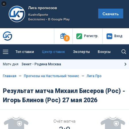
×
Лига прогнозов
Скачать
KushvSporte
Бесплатно - В Google Play
Регистр
.
Вход
2
Топ ставки
Центр ставок
Эксперты
Бонусы
Тренды
Букмекеры
Пресс-центр
Матч дня
Зенит - Родина Москва
Как тут заработать?
Главная
Прогнозы на Настольный теннис
Лига Про
Результат матча Михаил Бисеров (Рос) -
Игорь Блинов (Рос) 27 мая 2026
Счёт матча