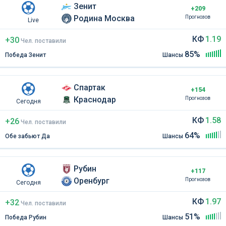
Зенит
+209
Родина Москва
Прогнозов
Live
КФ
1.19
+30
Чел
.
поставили
85%
Победа Зенит
Шансы
Спартак
+154
Краснодар
Прогнозов
Сегодня
КФ
1.58
+26
Чел
.
поставили
64%
Обе забьют Да
Шансы
Рубин
+117
Оренбург
Прогнозов
Сегодня
КФ
1.97
+32
Чел
.
поставили
51%
Победа Рубин
Шансы