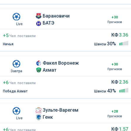
Барановичи
+30
БАТЭ
Прогнозов
Live
КФ
3.36
+5
Чел
.
поставили
30%
Ничья
Шансы
Факел Воронеж
+30
Ахмат
Прогнозов
Завтра
КФ
2.36
+6
Чел
.
поставили
43%
Победа Ахмат
Шансы
Зульте-Варегем
+28
Генк
Прогнозов
Live
КФ
1.57
+6
Чел
.
поставили