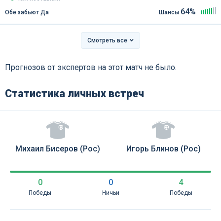
64%
Обе забьют Да
Шансы
Смотреть все
Прогнозов от экспертов на этот матч не было.
Статистика личных встреч
Михаил Бисеров (Рос)
Игорь Блинов (Рос)
0
0
4
Победы
Ничьи
Победы